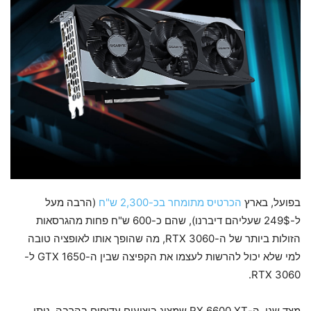
בפועל, בארץ
הכרטיס מתומחר בכ-2,300 ש"ח
(הרבה מעל
ל-249$ שעליהם דיברנו), שהם כ-600 ש"ח פחות מהגרסאות
הזולות ביותר של ה-RTX 3060, מה שהופך אותו לאופציה טובה
למי שלא יכול להרשות לעצמו את הקפיצה שבין ה-GTX 1650 ל-
RTX 3060.
מצד שני, ה-RX 6600 XT שמציג ביצועים עדיפים בהרבה, ניתן