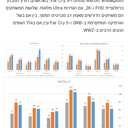
Ghost Recon: Breakpoint ו-Far Cry 5. בשלושתם הורץ המבחן
ברזולוציית FHD ו-2K, עם הגדרות Ultra מלאות. שלושת המשחקים
הם משחקים הדורשים מאמץ רב מכרטיס המסך, בין אם בשל
הגרפיקה המתקדמת ב-GRB ו-Far Cry 5 ובין אם בגלל הגופים
הנעים הרבים ב-WWZ.