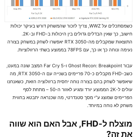
כשמסתכלים על WWZ, צריך לזכור שהמשחק דורש בעיקר יכולות
חישוב, כך שאין הבדלים גדולים בין היכולות ב-FHD וב-2K.
התוצאות שמקבלים מה-RTX 3050 יאפשרו לשחק במשחק בצורה
נעימה ונוחה כך או כך, עם 78FPS בממוצע בשתי הרזולוציות.
עבור Ghost Recon: Breakpoint ו-Far Cry 5 המצב שונה במעט,
כשב-FHD מקבלים כ-70 פריימים בשנייה עם ה-RTX 3050, מה
שיאפשר לשחק בהם בצורה נוחה יחסית ברזולוציה הזאת, כשאנחנו
עולים ל-2K הממוצע יורד ומגיע לאזור ה-50 – מתחת לסף
הפריימים שמוצג ע"י מסך סטנדרטי, מה שכנראה יתבטא בחווית
משחק לא נוחה במיוחד.
מוצלח ל-FHD, אבל האם הוא שווה
את זה?