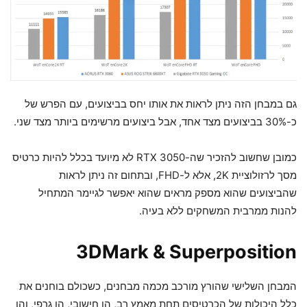
גם במבחן הזה ניתן לראות את אותו יחס בביצועים, עם הפרש של
כ-30% בביצועים מצד אחד, אבל ביצועים מרשימים ביותר מצד שני.
כמובן שחשוב להזכיר שה-RTX 3050 לא מיועד בכלל להיות כרטיס
מסך לרזולוציית 2K, אלא ל-FHD, ובתחום זה ניתן לראות
שהביצועים שהוא מספק מראים שהוא יאפשר לגיימר המתחיל
להנות ממרבית המשחקים ללא בעיה.
3DMark & Superposition
המבחן השלישי שהורץ מורכב מכמה מבחנים, כשכולם בוחנים את
כלל היכולות של הכרטיסים תחת מאמץ רב, הן חישובי, הן גרפי, והן