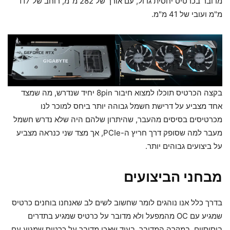
מדובר בכרטיס יחסית גדול, עם אורך של 282 מ"מ, רוחב של 117
מ"מ ועובי של 41 מ"מ.
בקצה הכרטיס תוכלו למצוא חיבור 8pin יחיד שנדרש, מה שמצד
אחד מצביע על דרישת חשמל גבוהה יותר ביחס למוכר לנו
מכרטיסים בסיסים מהעבר, שהיתרון שלהם היה שלא נדרש חשמל
מעבר למה שסופק דרך חריץ ה-PCIe, אך מצד שני כנראה מצביע
על ביצועים גבוהים יותר.
מבחני הביצועים
בדרך כלל אנו נוהגים לומר שחשוב לשים לב שאנחנו בוחנים כרטיס
שמגיע עם OC מהמפעל ולא מדובר על כרטיס שמגיע בתדרים
ביסיסיים. במקרה המדובר, בעוד שאכן מדובר על כרטיס שמגיע עם