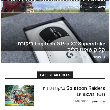
מיטב קלינפלד
-
12/07/2026
Logitech G Pro X2 Superstrike ביקורת:
קליק שאינו קליק
שי פנחסי
-
28/06/2026
LATEST ARTICLES
Splatoon Raiders ביקורת: דיו
חסר מעצורים
03/08/2026
תומר שטיין
-