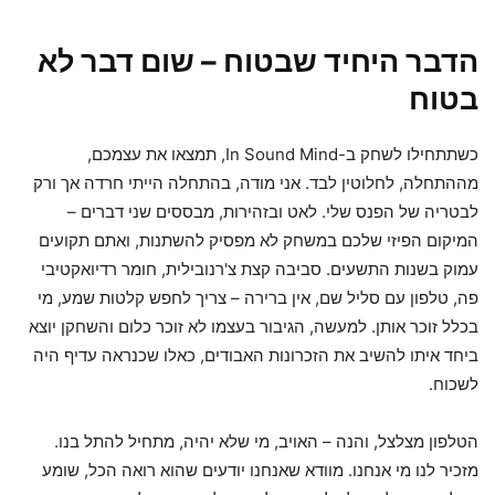
הדבר היחיד שבטוח – שום דבר לא
בטוח
כשתתחילו לשחק ב-In Sound Mind, תמצאו את עצמכם,
מההתחלה, לחלוטין לבד. אני מודה, בהתחלה הייתי חרדה אך ורק
לבטריה של הפנס שלי. לאט ובזהירות, מבססים שני דברים –
המיקום הפיזי שלכם במשחק לא מפסיק להשתנות, ואתם תקועים
עמוק בשנות התשעים. סביבה קצת צ'רנובילית, חומר רדיואקטיבי
פה, טלפון עם סליל שם, אין ברירה – צריך לחפש קלטות שמע, מי
בכלל זוכר אותן. למעשה, הגיבור בעצמו לא זוכר כלום והשחקן יוצא
ביחד איתו להשיב את הזכרונות האבודים, כאלו שכנראה עדיף היה
לשכוח.
הטלפון מצלצל, והנה – האויב, מי שלא יהיה, מתחיל להתל בנו.
מזכיר לנו מי אנחנו. מוודא שאנחנו יודעים שהוא רואה הכל, שומע