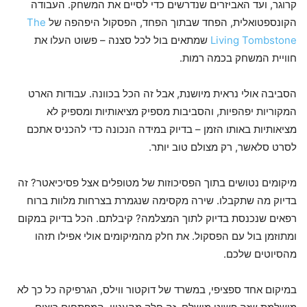
קרוגר, ועד האביזרים שנדרשים כדי לסיים את המשחק. העבודה
הקונספטואלית, הפחד שבתוך הפחד, הפסקול היפהפה של
The
Living Tombstone
שמתאים בול לכל סצנה – פשוט העלו את
חוויית המשחק בכמה רמות.
הסביבה אולי נראית מיושנת, אבל זה הכל בכוונה. עבודות הארט
המקוריות יפהפיות, והסביבות מספיק מציאותיות ומספיק לא
מציאותיות באותו הזמן – בדיוק במידה הנכונה כדי להכניס אתכם
לסרט סלאשר, רק מצולם טוב יותר.
מיקומים נטושים בתוך הפסיכוזות של מטופלים אצל פסיכיאטר? זה
בדיוק מה שתקבלו. שירה מקסימה שנגמרת בצרחות מלוות ברוח
רפאים שנכנסת בדיוק לתוך המצלמה? קיבלתם. הכל בדיוק במקום
ומתוזמן בול עם הפסקול. את חלק מהמיקומים אולי אפילו תזהו
מהסיוטים שלכם.
במיקום אחד ספציפי, במשרד של דוקטור ווילס, הגרפיקה כל כך לא