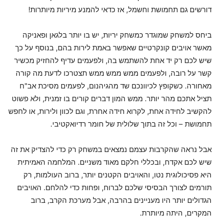
דורשים גם תחמושת וחשמל, אז כדאי להמנע מיריות מיותרות!
ביחס למשחק שמוגדר כמשחק יריות, יש בו יותר בלגאן ופאניקה
מאשר אויבים קונקרטיים שאפשר באמת לירות בהם, בנוסף על כך
שיש לכם רק יד אחת להשתמש בה, ולפעמים עדיף להחזיק מכשיר
קשר על רובה, ולפעמים ממש ממש ממש תצטרכו לדעת מה קורה
מאחורה. כשקופץ לכיוונכם שד מהגיהנום, לפעמים מסיכת אב"ח
תציל אתכם מהר יותר. ממש המון דברים קורים בו זמנית, ולא פשוט
להקשיב לחידה אחת, לקרוא חידה אחרת, וגם לכוון ולירות, או לחפש
תחמושת – וכל זה בתוך שלולית של חומר רדיואקטיבי.
אבל נראה שהקרבות עצמם נמצאים במשחק רק כדי להצדיק את זה
שיש לכם אקדח, ובכללי חלקם מאוד משניים. המלחמה האמיתית
היא פסיכולוגית נטו, והאויבים הקטנים יותר, ברוב העולמות, רק
תורמים לצורך הבסיסי שלכם לברוח, ופחות כדי להלחם. האויבים
הגדולים יותר היו מעניינים בהרבה, אבל מערכת הקרב, ברוב
המקרים, היתה מיותרת.