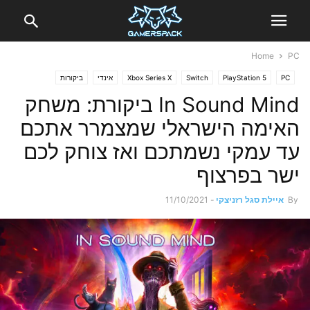
Home
PC
PC
PlayStation 5
Switch
Xbox Series X
אינדי
ביקורות
משחקים כחול לבן
In Sound Mind ביקורת: משחק
האימה הישראלי שמצמרר אתכם
עד עמקי נשמתכם ואז צוחק לכם
ישר בפרצוף
By
איילת סגל רזניצקי
-
11/10/2021