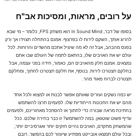
על רובים, מראות, ומסיכות אב"ח
בסופו של דבר, In Sound Mind הוא משחק FPS, כלומר – מי שבא
להרוג אותך, השקם לירות לו בפרצוף. אמנם בהתחלה תצוידו אך ורק
בפנס מהבהב, אבל זה לא מה שיציל אתכם מהשדים והרוחות. לכל
עולם יש את האויבים שלו, בהתאם לתמה של העולם שבו אתם
נמצאים. אמנם חלק מהאויבים הם, כאמור, חידה בפני עצמה, אבל
בחלקם תצטרכו לירות. בנוסף, את חלקם תצטרכו לחתוך, ומחלקם
תצטרכו לברוח מאוד מהר.
יש כמה נשקים ועזרים שאותם אפשר לבנות או למצוא ולכל אחד
מהם יש את התכונות הייחודיות שלו. לפעמים תרצו להשתמש
בחתיכת מראה שבורה כדי לחתוך או להסתכל מאחוריכם, ולפעמים
עדיף פשוט שוטגאן. במה להשתמש? זו כבר בחירה שלכם. ככל
שהמשחק מתקדם, האויבים נהיים חזקים יותר ואגרסיביים יותר,
ובכל עולם תמצאו אובייקט מפתיע שיעזור לכם בהמשך. רובם