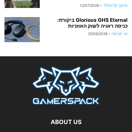
מיטב קלינפלד
-
12/07/2026
Glorious GHS Eternal ביקורת:
כניסה ראויה לשוק האוזניות
שי פנחסי
-
25/06/2026
ABOUT US