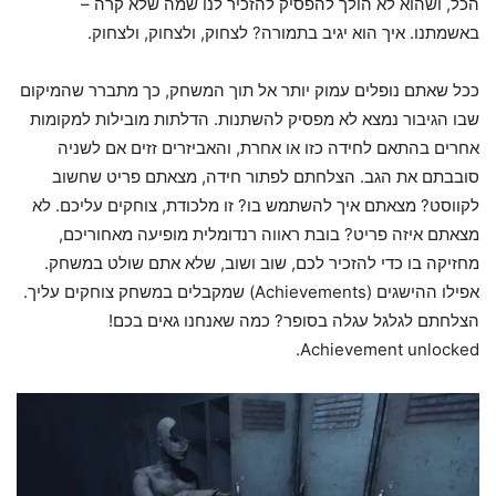
הכל, ושהוא לא הולך להפסיק להזכיר לנו שמה שלא קרה –
באשמתנו. איך הוא יגיב בתמורה? לצחוק, ולצחוק, ולצחוק.
ככל שאתם נופלים עמוק יותר אל תוך המשחק, כך מתברר שהמיקום
שבו הגיבור נמצא לא מפסיק להשתנות. הדלתות מובילות למקומות
אחרים בהתאם לחידה כזו או אחרת, והאביזרים זזים אם לשניה
סובבתם את הגב. הצלחתם לפתור חידה, מצאתם פריט שחשוב
לקווסט? מצאתם איך להשתמש בו? זו מלכודת, צוחקים עליכם. לא
מצאתם איזה פריט? בובת ראווה רנדומלית מופיעה מאחוריכם,
מחזיקה בו כדי להזכיר לכם, שוב ושוב, שלא אתם שולט במשחק.
אפילו ההישגים (Achievements) שמקבלים במשחק צוחקים עליך.
הצלחתם לגלגל עגלה בסופר? כמה שאנחנו גאים בכם!
Achievement unlocked.