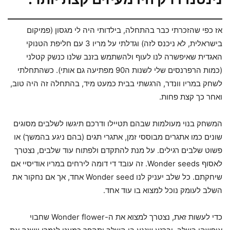
אז כפי שהזכרתי כבר בהתחלה, בילדותי היה לי מגסון (פמיקום
בישראלית, לא ניכנס לזה) וגדלתי על מריו 3 עם חליפת הטנוקי
האגדית שאיפשרה לנו לעוף ולהשתמש בזנב שלנו כנשק קטלני
(כמות הרפרנסים שלי לשנות ה90 מפתיעה גם אותי). כשהתחלתי
לשחק במריו וונדר, הרגשתי בבית כמעט מיד, בהתחלה זה היה טוב,
ואחר כך קצת פחות.
המשחק בנוי מעולמות שבהם תטיילו ודרכם תיגשו לשלבים מסוגים
שונים כמו אתגרים מבוססי זמן, אתגרי תגים (בהם ניגע בהמשך) או
פשוט שלבים רגילים. על מנת להתקדם ולפתוח עוד שלבים, נצטרך
לאסוף Wonder seeds. זה עובד די דומה לירחים במריו אודיסיי אם
שיחקתם. כל שלב יעניק לנו Wonder seed אחד, אך אם נחקור את
השלב לעומק נוכל למצוא בו עוד אחד.
כדי לעשות זאת, נצטרך למצוא את ה-Wonder flower שחבוי