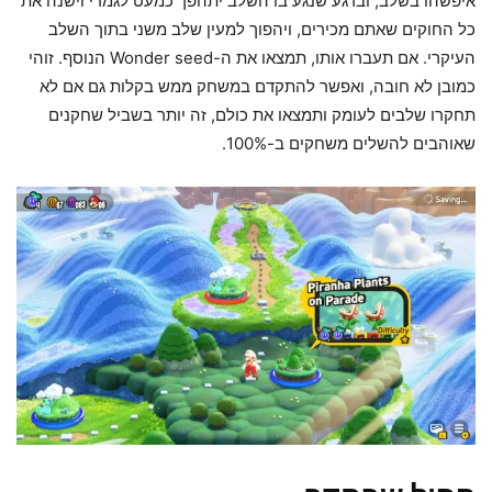
איפשהו בשלב, וברגע שנגע בו השלב יתהפך כמעט לגמרי וישנה את
כל החוקים שאתם מכירים, ויהפוך למעין שלב משני בתוך השלב
העיקרי. אם תעברו אותו, תמצאו את ה-Wonder seed הנוסף. זוהי
כמובן לא חובה, ואפשר להתקדם במשחק ממש בקלות גם אם לא
תחקרו שלבים לעומק ותמצאו את כולם, זה יותר בשביל שחקנים
שאוהבים להשלים משחקים ב-100%.