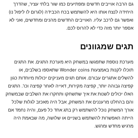
גם הרבה אוייבים חדשים ומפתיעים כמו שור בלתי עציר, שהדרך
היחידה לנצח אותו היא להשתמש בכח הכבידה (לגרום לו ליפול נו)
ואפשר גם לרכב עליו. האוייבים החדשים מהנים ומחדשים, ואני לא
אספר יותר מזה כדי לא להרוס לכם.
תגים שמגוונים
מערכת נוספת שתפגשו במשחק היא מערכת התגים. את התגים
תוכלו לקנות באמצעות Wonder coins שתאספו בשלבים, או
להשלים אתגרים עבורם. אותם תגים מעניקים יכולות מיוחדות כגון
קפיצה גבוהה יותר, קפיצה מקירות, דאייה לאחר קפיצה וכו'. התגים
האלו יכולים לשנות את איך שתשחקו ותחקרו את השלבים שבמשחק
והם בהחלט מרעננים את המשחק, אבל היה מאכזב לגלות שלכל
אורך המשחק נוכל להשתמש רק בתג אחד כל פעם, והיה נחמד אם
הייתה האפשרות להשתמש בשניים או שלושה, מה שבאמת היה
מרגיש מחדש ומרגש.