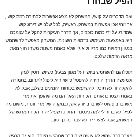
הפיל שבחדר
ואם מדברים על קושי, המשחק לא מציג אפשרות לבחירת רמת קושי,
אך זוהי אכן אפשרות במשחק. ראשית, לכל שלב יש דירוג קושי
שמדורג על ידי כמות כוכבים, אך הדרך העיקרית להקל על עצמכם
היא באמצעות השימוש בדמויות השונות. המשחק מאפשר להשתמש
במגוון דמויות כמו מריו ולואיג'י שלא באמת משנות משהו חוץ מאת
מראה הדמות שלכם.
תוכלו גם להשתמש ביושי (על מגוון צבעיו) כשיושי חסין לנזק
ולמעשה הדרך היחידה להיפסל כיושי היא ליפול לתהום. בתמורה
להקלה זו, לא תוכלו להשתמש בכוחות הזמינים בשלב, אבל לא
באמת תצטרכו אותם. הכוחות האלו הם מה שהופך את מריו
משרברב פשוט לשרברב יורק אש, ובמקרה של מריו וונדר, משום מה
לפיל. לא ברור לי למה נינטנדו החליטו שפיל יהיה הכח המרגש של
המשחק, אבל לצערי זה לא עבד כל כך טוב.
מעבר לכך שהוא לא עושה שום דבר שמרגיש מיוחד, הוא גם מרגיש