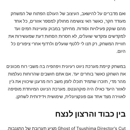
ואם מדברים על להישאב, העיצוב של העולם הפתוח של המשחק
מעודד חקר, כאשר האי צושימה מחולק למספר אזורים, כל אחד
מהם שוקק פעילויות וסודות. מחיתוך במבוק ומעיינות חמים ועד
למקדשים ומקדשי שועלים, לא חסרות הסחות דעת שמעשירות את
חוויית המשחק, רק תנו לי ללטף שועלים ולרדוף אחרי ציפורים כל
היום.
במשחק קיימת מערכת ניווט רעיונית ויפהפיה בה משבי רוח מכוונים
את השחקן כאשר בוחרים יעד. אם אתם חושבים שהרוחות נעלמות
מהר מדי, תזכרו שתמיד תוכלו לזמן משב רוח מרענן שיכווין את ג'ין
לאזור היעד כאילו היה פוקהונטס. מערכת הניווט המיוחדת מוסיפה
לאווירה מצד אחד וגם פונקציונלית, שימושית וידידותית לשחקן.
בין כבוד והרצון לנצח
Ghost of Tsushima Director's Cut מציע תערובת של התגנבות,