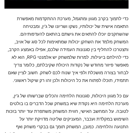
כדי לתמוך בקרב מגוון ומתגמל, מערכת ההתקדמות מאפשרת
התאמה אישית של יכולותיו, נשקו ושריונו של ג'ין, ומבטיחה
שהשחקנים יוכלו להתאים את גישתם בהתאם להעדפותיהם.
המשחק מלמד את השחקן יכולות שמתאימות לכל סוג של אויב,
ותצטרכו להחליף בין סגנונות העמידה שלכם, אפילו באמצע הקרב,
כדי להילחם ביעילות. למרות שלמשחק יש אלמנטי RPG, הוא לא
מאפשר פיזור מחודש של נקודות היכולת שקיבלתם, כלומר צריך
לבחור בצורה מושכלת ולפי איך שנוח לכם לשחק. חשוב לציין שאם
תתמידו, תוכלו לפתוח את כל היכולות ולכן זהו רק שיקול ראשוני.
עם כל מגוון היכולות, סגנונות הלחימה והכלים שברשותו של ג'ין,
מערכת הלחימה היא נקודת שיא במשחק שכל הדברים בו בולטים
לטובה. על המחשב האישי, חווית המשחק משתפרת עוד יותר בזכות
השימוש במקלדת ועכבר, המעניקים שליטה מדויקת יותר על
התנועה והלחימה. כמובן, המשחק תומך גם בבקרי משחק ואף