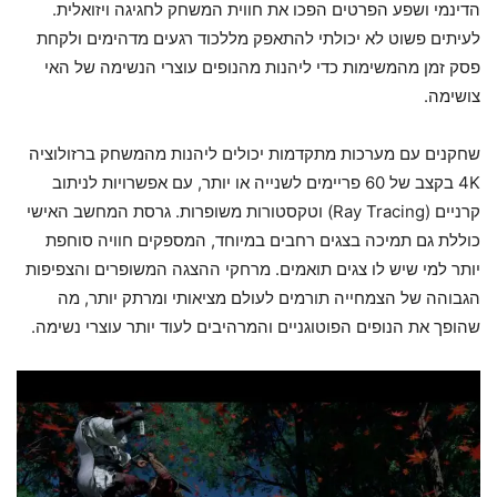
הדינמי ושפע הפרטים הפכו את חווית המשחק לחגיגה ויזואלית.
לעיתים פשוט לא יכולתי להתאפק מללכוד רגעים מדהימים ולקחת
פסק זמן מהמשימות כדי ליהנות מהנופים עוצרי הנשימה של האי
צושימה.
שחקנים עם מערכות מתקדמות יכולים ליהנות מהמשחק ברזולוציה
4K בקצב של 60 פריימים לשנייה או יותר, עם אפשרויות לניתוב
קרניים (Ray Tracing) וטקסטורות משופרות. גרסת המחשב האישי
כוללת גם תמיכה בצגים רחבים במיוחד, המספקים חוויה סוחפת
יותר למי שיש לו צגים תואמים. מרחקי ההצגה המשופרים והצפיפות
הגבוהה של הצמחייה תורמים לעולם מציאותי ומרתק יותר, מה
שהופך את הנופים הפוטוגניים והמרהיבים לעוד יותר עוצרי נשימה.