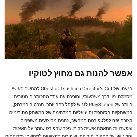
אפשר להנות גם מחוץ לטוקיו
הגעתו של Ghost of Tsushima Director's Cut למחשב האישי
מסמלת ציון דרך משמעותי, והופכת את אחד מהכותרים הטובים
ביותר של PlayStation לנגיש לקהל רחב יותר. הנרטיב המרתק,
המשחקיות הסוחפת והויזואליות המדהימה של המשחק מתורגמים
בצורה יפה לפלטפורמת המחשב, נהנים מביצועים משופרים
ואפשרויות התאמה אישית רבות. ניכר שהפורט שומר על האיכות
והליטוש של המקור, תוך מתן שיפורים ספציפיים למחשב שמרוממים