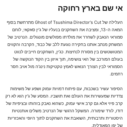
אי שם בארץ רחוקה
העלילה של Ghost of Tsushima Director's Cut מתרחשת בסוף
המאה ה-13, ומציבה את השחקנים בנעליו של ג'ין סאקאי, לוחם
סמוראי הנאבק לשחרר את מולדתו מפולשים מונגולים. הנרטיב של
המשחק מנתב אותנו בחקירה נוגעת ללב של כבוד, הקרבה והקווים
המטושטשים בין מסורת לנחיצות. כג'ין, השחקנים חייבים לנווט
בעולם המורכב של האי צושימה, תוך איזון בין הקוד הנוקשה של
הסמוראי לבין הצורך הנואש לאמץ טקטיקות נינג'ה מול אויב חסר
רחמים.
הסיפור עשיר בשכבות, עם פיתוח דמויות עמוק ושפע של משימות
צדדיות שמעשירות את העולם ואת תושביו. המסע של ג'ין הוא לא רק
קרב פיזי אלא גם קרב אישי עמוק, כשהוא נאבק בזהותו ובציפיות של
דודו, לורד שימורה. המשקל הרגשי של הנרטיב משלים אותנטיות
היסטורית ותרבותית, השואבת את השחקנים לתוך היופי והאכזריות
של יפן הפאודלית.