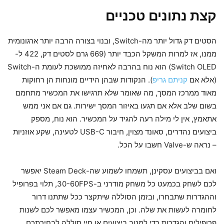
קצת נתונים טכניים
הסטים דק גדול יותר מה-Switch, ובנוי בצורה הרבה יותר ארגונומית
ממנו, אז למרות המשקל הכבד יותר (669 גרם לסטים דק, 422 ל-
Switch OLED) הוא נוח בהרבה לאחיזה ממושכת לעומת ה-Switch
(אלא אם
קניתם גריפ
). הנקודות שבהן הידיים מונחות הן רחוקות
מאוד ממרכז המסך, מה שאומר שלא תרגישו את המכשיר מתחמם
בשום שלב אלא אם תגעו באיזור המסך ישירות. גם אם אני ממש
אתאמץ, אין לי מילה רעה להגיד על המכשיר. הוא נוח, מספק
ביצועים נהדרים, סאונד מצוין, חיבור USB-C לטעינה, שקע אוזניות
– נראה ש-Valve חשבו על הכל.
ואם בביצועים עסקינן, תשמחו לשמוע שה-Steam Deck יאפשר
לכם לשחק בכמעט כל משחק מודרני ב-30-60FPS, תלוי בפרופיל
וההגדרות שתבחרו, ובזמן הסוללה שיתקצר ככל שתתנו דרור
לחומרה לעשות את שלה. וכן, המכשיר עצמו מאפשר לכם לשנות
פרופילים והגדרות כדי למטב ביצועים או חיי סוללה לבחירתכם.