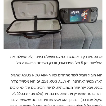
אז הסטים דק הוא מכשיר כמעט ומושלם בעיניי (לא הפעלתי את
הפלייסטיישן 5 שלי מפברואר), וזו רק הגירסה הראשונה שלו.
הוא הוביל ויוביל לעוד מתחרים כמו ה-ASUS ROG Ally שהגיע
לארץ ממש לאחרונה. ה-ROG ALLY, אגב, גם הוא מכשיר נהדר
בעיני, אבל יקר יותר משמעותית. לדעתי הביצועים שלו לא טובים
יותר ברמה שתצדיק את התוספת במחיר (אלא אם זה בכלל לא
שיקול עבורכם). וכמובן, הוא מגיע עם ווינדוס, מה שיאפשר לכם
להתקין כל לאנצ'ר שתרצו. מנגד, אבל לא תזכו לאופטימיזציה של