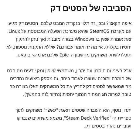
הסביבה של הסטים דק
איפה הקאצ'? ובכן, זה תלוי בנקודת המבט שלכם. הסטים דק מגיע
עם מערכת SteamOS שהיא מערכת הפעלה המבוססת על Linux.
זאת אומרת שאין בו Windows בצורה מובנית (אך ניתן להתקין
יחסית בקלות). אז מה זה אומר עבורכם? שללא התקנות נוספות, לא
תוכלו לשחק משחקים מחשבון ה-Epic שלכם או מהגיים פאס.
אבל בעיני זה חיסרון עם יתרון, משתמשי אייפון ומק יודעים מה הכח
של חומרה ותוכנה שנוצרו לעבוד ביחד, זה מספק ביצועים נהדרים
מה שמאפשר לסטים דק להריץ את כל המשחקים האלו בצורה כה
טובה למרות תג המחיר הנמוך יחסית (נחזור לזה בהמשך).
יתרון נוסף, הוא העובדה שסטים דואגת "לאשר" משחקים לתוך
ספריית ה-"Steam Deck Verified", משמע משחקים שנבדקו
ועובדים נהדר בסטים דק.