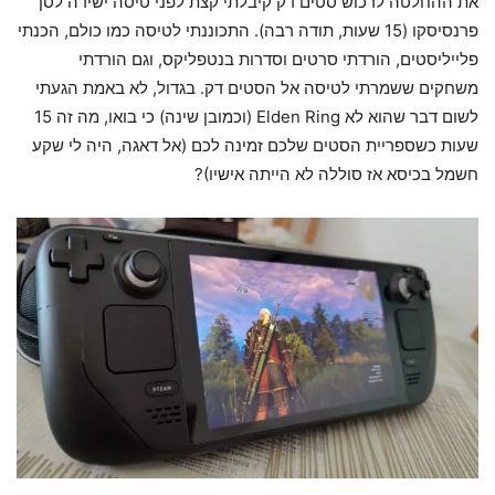
את ההחלטה לרכוש סטים דק קיבלתי קצת לפני טיסה ישירה לסן
פרנסיסקו (15 שעות, תודה רבה). התכוננתי לטיסה כמו כולם, הכנתי
פלייליסטים, הורדתי סרטים וסדרות בנטפליקס, וגם הורדתי
משחקים ששמרתי לטיסה אל הסטים דק. בגדול, לא באמת הגעתי
לשום דבר שהוא לא Elden Ring (וכמובן שינה) כי בואו, מה זה 15
שעות כשספריית הסטים שלכם זמינה לכם (אל דאגה, היה לי שקע
חשמל בכיסא אז סוללה לא הייתה אישיו)?