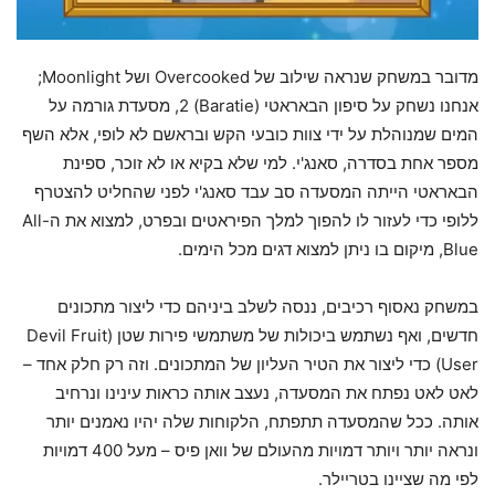
מדובר במשחק שנראה שילוב של Overcooked ושל Moonlight;
אנחנו נשחק על סיפון הבאראטי (Baratie) 2, מסעדת גורמה על
המים שמנוהלת על ידי צוות כובעי הקש ובראשם לא לופי, אלא השף
מספר אחת בסדרה, סאנג'י. למי שלא בקיא או לא זוכר, ספינת
הבאראטי הייתה המסעדה סב עבד סאנג'י לפני שהחליט להצטרף
ללופי כדי לעזור לו להפוך למלך הפיראטים ובפרט, למצוא את ה-All
Blue, מיקום בו ניתן למצוא דגים מכל הימים.
במשחק נאסוף רכיבים, ננסה לשלב ביניהם כדי ליצור מתכונים
חדשים, ואף נשתמש ביכולות של משתמשי פירות שטן (Devil Fruit
User) כדי ליצור את הטיר העליון של המתכונים. וזה רק חלק אחד –
לאט לאט נפתח את המסעדה, נעצב אותה כראות עינינו ונרחיב
אותה. ככל שהמסעדה תתפתח, הלקוחות שלה יהיו נאמנים יותר
ונראה יותר ויותר דמויות מהעולם של וואן פיס – מעל 400 דמויות
לפי מה שציינו בטריילר.