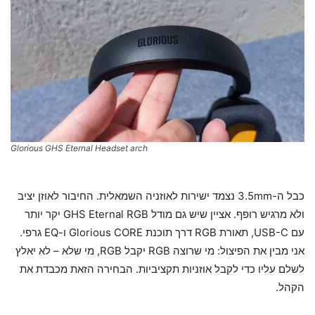
Glorious GHS Eternal Headset arch
כבל ה-3.5mm נצמד ישירות לאוזניה השמאלית. החיבור לאוזן יציב
ולא מרגיש רופף. אציין שיש גם מודל GHS Eternal RGB יקר יותר
עם USB-C, תאורת RGB דרך תוכנת Glorious CORE ו-EQ גרפי.
אני מבין את הפיצול: מי שרוצה RGB יקבל RGB, מי שלא – לא יאלץ
לשלם עליו כדי לקבל אוזניות תקציביות. הבחירה הזאת מכבדת את
הקהל.