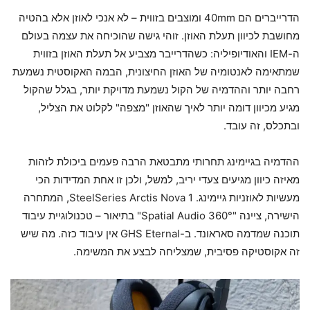
הדרייברים הם 40mm ומוצבים בזווית – לא אנכי לאוזן אלא בהטיה
מחושבת לכיוון תעלת האוזן. זוהי גישה שהוכיחה את עצמה בעולם
ה-IEM והאודיופיליה: כשהדרייבר מצביע אל תעלת האוזן בזווית
שמתאימה לאנטומיה של האוזן החיצונית, הבמה האקוסטית נשמעת
רחבה יותר וההדמיה של הקול נשמעת מדויקת יותר, בגלל שהקול
מגיע מכיוון דומה יותר לאיך שהאוזן "מצפה" לקלוט את הצליל,
ובתכלס, זה עובד.
ההדמיה בגיימינג תחרותי מתבטאת הרבה פעמים ביכולת לזהות
מאיזה כיוון מגיעים צעדי יריב, למשל, ולכן זו אחת המדידות הכי
מעשיות לאוזניות גיימינג. SteelSeries Arctis Nova 1, המתחרה
הישירה, ציינה "360° Spatial Audio" בתיאור – טכנולוגיית עיבוד
תוכנה שמדמה סאראונד. ב-GHS Eternal אין עיבוד כזה. מה שיש
זה אקוסטיקה פסיבית, שמצליחה לבצע את המשימה.