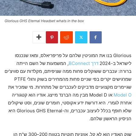
Glorious GHS Eternal Headset whats in the box
Glorious בנו את המוניטין שלהם על פריפריאלס, ומאז שנכנסו
לישראל ב-2024
דרך BConnect
, המשמעות של השם הייתה
ברורה: עכברים ששוקלים פחות ממה שציפיתם, מקלדות עם סוויצ'ים
שמרגישים יקרים בפי שניים פחות מהמחירים בשוק ורגלי PTFE
שגיימרים מקצועיים מדביקים לעכברים של מתחרות. מי שמכיר את
Model O
או Model D מבין מה הברנד מייצג. אודיו הוא קטגוריה
אחרת לגמרי. היא דורשת ידע אקוסטי, חומרים שונים, וסט שיקולים
שלא חופף בכלל לעיצוב עכברים, וה-Glorious GHS Eternal היא
הניסיון הראשון שלהם.
שוק האודיו הוא לא קל. אוזניות חוטיות בטווח 200–300 ש"ח הן