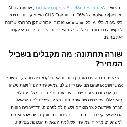
בהשוואה
לאוזניות SteelSeries שביקרנו לאחרונה
, שבאות עם AI
noise rejection של 96%, ה-GHS Eternal הוא מיקרופון בסיסי –
בלי עיבוד, בלי AI, בלי sidetone מובנה. עבור שחקן תחרותי שרוצה
לתקשר עם הצוות בלי להשמע כאילו הוא יושב בקניון, כדאי לקחת
זאת בחשבון.
שורה תחתונה: מה מקבלים בשביל
המחיר?
כשמגיעה חברה עם מוניטין בפריפריאלס לקטגוריה חדשה, יש שתי
אפשרויות: או שהם מביאים ידע צולב שמאפשר להם לעשות משהו
שונה, או שהם פשוט מייצרים עוד אוזניות גנריות בשלד עם לוגו.
Glorious, על בסיס מה שהם בנו עד כה, שייכים לסוג הראשון –
חברה שיודעת ליצר מוצרים ולשים לב לפרטים. הדרייברים בזווית
הם לא שיווק: זו בחירה הנדסית שדורשת כוונון. כריות שמתואמות
למשקפיים מראות שמישהו שאל את השאלות הנכונות בפיתוח.