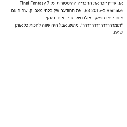
אני עדיין זוכר את ההכרזה ההיסטורית על Final Fantasy 7
Remake ב-E3 2015, ואת ההודעה שקיבלתי מאבי ק, שהיה עם
צוות גיימרספאק באולם של סוני באותו הזמן:
"תומרררררררררררררר". מרגש. אבל היה שווה לחכות כל אותן
שנים.