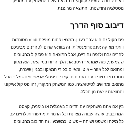
באותה צורה. Square Enix בנתה את עולם המשחק עם מספיק
נוסטלגיה וחדשנות, והתוצאה מרעננת.
דיבוב סוף הדרך
פס הקול גם הוא עבר רענון. תמצאו פחות מוזיקת midi מסונתזת
ויותר מוזיקה אינסטרומנטלית. זה בוודאי יגרום לטהרנים מביניכם
להרים גבה ולנפח נחיריים, אבל התוצאה היא פס קול מהטובים
ששמעתי, כזה שמתאר היטב את הלך הרוח במידגאר. הוא מגוון
ומתואם לכל אזור – איטי ומאיים בכורי המאקו ובבניין שינרה,
מחתרתי ונסיוני בעיר התחתית; קצבי ודיגיטלי או אפי ומחשמל – הכל
מתואם ומחושב לסיטואציה. כמו המשחק המקורי, זהו פס קול אייקוני
והתוצאה יוצאת מן הכלל.
בין אם אתם משחקים עם הדיבוב באנגלית או ביפנית, קאסט
המדובבים עושה עבודה מצוינת וכל הדמויות מתעוררות לחיים עם
כל מילה ומשפט ושיחה – פשוטו כמשמעו. זה הדיבוב מהטובים