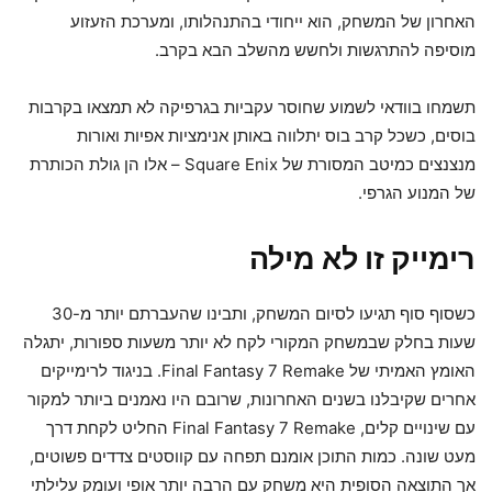
האחרון של המשחק, הוא ייחודי בהתנהלותו, ומערכת הזעזוע
מוסיפה להתרגשות ולחשש מהשלב הבא בקרב.
תשמחו בוודאי לשמוע שחוסר עקביות בגרפיקה לא תמצאו בקרבות
בוסים, כשכל קרב בוס יתלווה באותן אנימציות אפיות ואורות
מנצנצים כמיטב המסורת של Square Enix – אלו הן גולת הכותרת
של המנוע הגרפי.
רימייק זו לא מילה
כשסוף סוף תגיעו לסיום המשחק, ותבינו שהעברתם יותר מ-30
שעות בחלק שבמשחק המקורי לקח לא יותר משעות ספורות, יתגלה
האומץ האמיתי של Final Fantasy 7 Remake. בניגוד לרימייקים
אחרים שקיבלנו בשנים האחרונות, שרובם היו נאמנים ביותר למקור
עם שינויים קלים, Final Fantasy 7 Remake החליט לקחת דרך
מעט שונה. כמות התוכן אומנם תפחה עם קווסטים צדדים פשוטים,
אך התוצאה הסופית היא משחק עם הרבה יותר אופי ועומק עלילתי