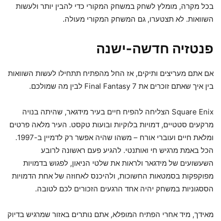
בכל מקרה, מומלץ לשחק במשחק המקורי כדי להבין יותר ולעשות
השוואות. לא תצטערו, גם המשחק המקורי מעולה.
פנטזיה חדשה-ישנה
אם אתם מעריצים ותיקים, אז החל מהפתיח תתחילו לעשות השוואות
בין איך שאתם זוכרים את Final Fantasy 7 לבין מה שמולכם.
Square Enix הצליחה להפיח חיים בעיר מידגאר, שהיתה בנויה
מרקעים סטטיים, דמויות בלוקיות ובועות טקסט. העיר מלאה פרטים
ומלאת חיים ועוברי אורח – משהו שהיה אפשר רק לדמיין ב-1997.
הכל באמת מרגיש חי ואותנטי. להגיע פעם ראשונה לרובע
השעשועים של מידגאר ולראות את שלטי הניאון, לפגוש בדמויות
מפוקפקות בסמטאות החשוכות, ולהיכנס לאחוזה של אחת הדמויות
הססגוניות במשחק יהיה אחד הרגעים הזכורים לכם לטובה.
מאידך, מיד אחרי הפתיח המופלא, אתם נותרים באזור שמרגיש בדיוק