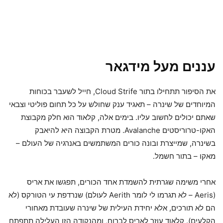
עננים מעל מידגאר
את הסיפור תתחילו בתור Cloud Strife, חייל לשעבר בכוחות
המיוחדים של שינרה – תאגיד ענק שחולש על כל תחום פוליטי וצבאי
שאתם יכולים לחשוב עליו. בימים אלה, קלאוד הוא חלק מקבוצת
האקו-טרוריסטים Avalanche. מטרת הקבוצה היא להיאבק
בשינרה, שמייצרת ובונה כורים המשתמשים באנרגיה של העולם –
מאקו – בתור חשמל.
אחרי משימה שגרתית להשמדת אחד הכורים, תפגשו את אריס
(Aeris – לא תגרמו לי לומר Aerith לעולם) שנרדפת עי הטורקס (לא
הם לא תורכים, אלא יחידת העילית של שינרה שעובדת מאחורי
הקלעים). קלאוד עוזר לאריס לברוח, ומהנקודה הזו העלילה תתפתח