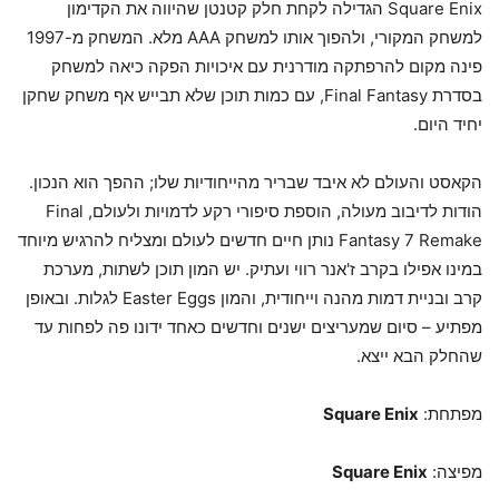
Square Enix הגדילה לקחת חלק קטנטן שהיווה את הקדימון
למשחק המקורי, ולהפוך אותו למשחק AAA מלא. המשחק מ-1997
פינה מקום להרפתקה מודרנית עם איכויות הפקה כיאה למשחק
בסדרת Final Fantasy, עם כמות תוכן שלא תבייש אף משחק שחקן
יחיד היום.
הקאסט והעולם לא איבד שבריר מהייחודיות שלו; ההפך הוא הנכון.
הודות לדיבוב מעולה, הוספת סיפורי רקע לדמויות ולעולם, Final
Fantasy 7 Remake נותן חיים חדשים לעולם ומצליח להרגיש מיוחד
במינו אפילו בקרב ז'אנר רווי ועתיק. יש המון תוכן לשתות, מערכת
קרב ובניית דמות מהנה וייחודית, והמון Easter Eggs לגלות. ובאופן
מפתיע – סיום שמעריצים ישנים וחדשים כאחד ידונו פה לפחות עד
שהחלק הבא ייצא.
מפתחת:
Square Enix
מפיצה:
Square Enix