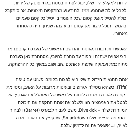
הודות למקלע היד שלו, יכול לפתוח במטח בלתי פוסק של יריות
ולקבל יכולת שתמנע ממנו להזדעזע מהתקפות חיצוניות. אריס תקבל
יכולת להטיל מעגל קסום שכל העומד בו יטיל כל קסם פעמיים
ובהמשך תוכל ליצור מגן קסום רב עוצמה שניתן יהיה להסתתר
מאחורי.
האפשרויות רבות ומגוונות, והרושם הראשוני של מערכת קרב צנומה
וחצי אפויה ישתנה ויהפוך עד מהרה לחיובי; מסתתרת כאן מערכת
מתוחכמת ועמוקה שתפתיע אתכם שוב ושוב במשך כל ההרפתקה.
אחת ההנאות הגדולות שלי היא לפצוח בקומבו פשוט עם טיפה
(Tifa), כשהיא מטילה אגרופים ובעיטות מרובות על האויב, ומסיימת
בקפיצה לגובה במטרה לנחות על ראשו של האומלל עם אגרוף; ואז
לבטל את האנימציה הזו ולשלב את אותה התקפה עם היכולת
המיוחדת שלה – Divekick. משם לעבור לבארט (Barret) ולבחור
בהתקפה הפיזית שלו Smackdown, שתקפיץ את האויב חזרה
לאויר, ו… אשאיר את זה לדמיון שלכם.