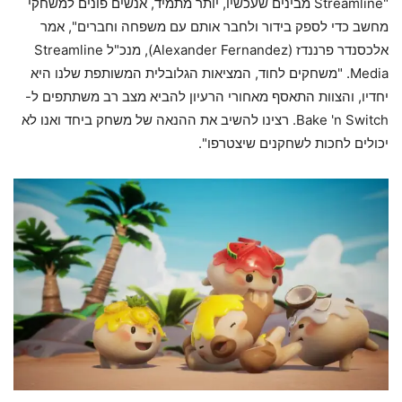
"Streamline מבינים שעכשיו, יותר מתמיד, אנשים פונים למשחקי
מחשב כדי לספק בידור ולחבר אותם עם משפחה וחברים", אמר
אלכסנדר פרננדז (Alexander Fernandez), מנכ"ל Streamline
Media. "משחקים לחוד, המציאות הגלובלית המשותפת שלנו היא
יחדיו, והצוות התאסף מאחורי הרעיון להביא מצב רב משתתפים ל-
Bake 'n Switch. רצינו להשיב את ההנאה של משחק ביחד ואנו לא
יכולים לחכות לשחקנים שיצטרפו".