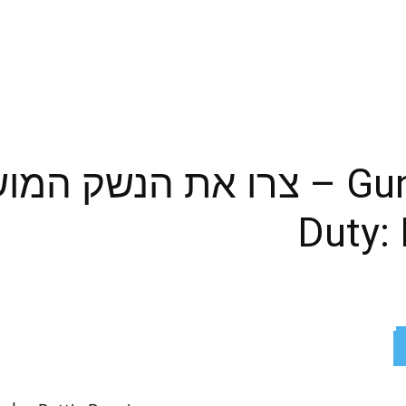
Duty:
ReddIt
X
Facebook