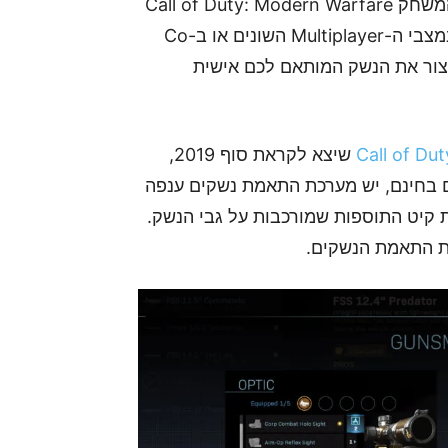
בין אם אתם משחקים במצב ה-Battle Royale של המשחק Call of Duty: Modern Warfare
שיצא לאחרונה, Warzone, או שאתם נהנים לשחק במצבי ה-Multiplayer השונים או בCo-
ו לשלב חלקים מה-Blueprints כדי ליצור את הנשק המותאם לכם אישית
Call of Du
שיצא לקראת סוף 2019,
 בחינם, יש מערכת התאמת נשקים ענפה
קיט התוספות שמורכבות על גבי הנשק.