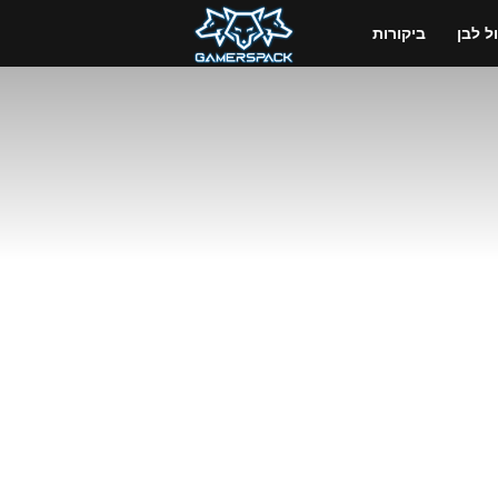
GamersPack
 לבן
ביקורות
ישראל