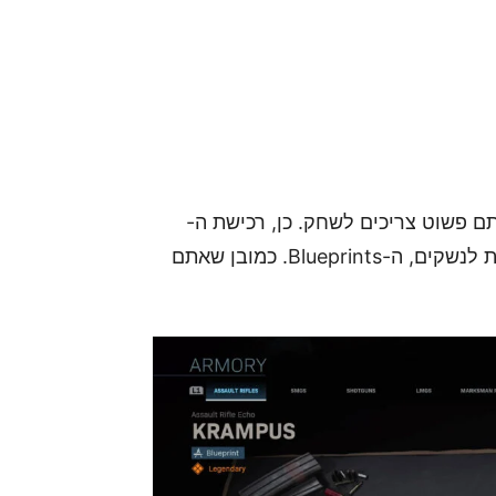
די לאסוף Blueprints חדשות, אתם פשוט צריכים לשחק. כן, רכישת ה-
Battle Pass תאיץ את קצב פתיחת התוכניות החדשות לנשקים, ה-Blueprints. כמובן שאתם