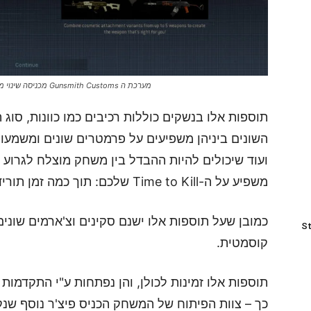
מערכת ה Gunsmith Customs מכניסה שינוי מרענן ויאפשרו לכם להתאים את הנשק שלכם אליכם בצורה המיטבית
תוספות אלו בנשקים כוללות רכיבים כמו כוונות, סוג ה
השונים ביניהן משפיעים על פרמטרים שונים ומשמעותיי
ועוד שיכולים להיות ההבדל בין משחק מוצלח לגרוע מ
משפיע על ה-Time to Kill שלכם: תוך כמה זמן תורידו יריב.
כמובן שעל תוספות אלו ישנם סקינים וצ'ארמים שוני
St
קוסמטית.
תוספות אלו זמינות לכולן, והן נפתחות ע"י התקדמו