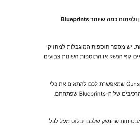
צפו במדריך שהכנו לכם כדי ללמוד איך לצבור ניסיון ולפתוח כמה שיותר Blueprints
מות. יש מספר תוספות המוגבלות למחזיקי
 שלפעמים גוף הנשק או התוספות השונות צבועים
כעת המפתחים הכניסו אופציה בשם Gunsmith Customs שמאפשרת לכם להתאים את כלי
הנשק שלכם בצורה האולטימטבית ע"י צירוף סך כל הרכיבים של ה-Blueprints שפתחתם,
מבטיחות שהנשק שלכם יבלוט מעל לכל