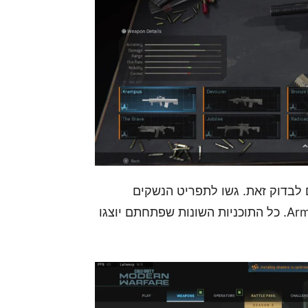
 לבדוק זאת. גשו לתפריט הנשקים
במשחק, הסתכלו על סוף הרשימה וליחצו על ה-Armory. כל התוכניות השונות שפתחתם יוצגו