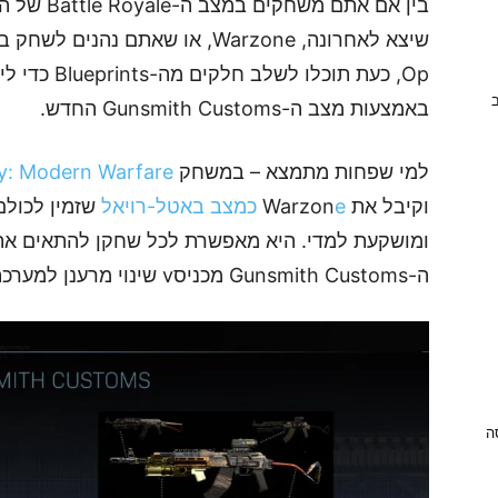
Op, כעת תוכל
ב
באמצעות מצב ה-Gunsmith Customs החדש.
למי שפחות מתמצא – במשחק
ty: Modern Warfare
וקיבל את Warzon
e כמצב באטל-רויאל
שזמין לכולם
ומושקעת למדי. היא מאפשרת לכל שחקן להתאים את 
ה-Gunsmith Customs מכניסv שינוי מרענן למערכת התאמת הנשקים.
ניסה