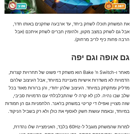
את המשחק תוכלו לשחק ביחד, עד ארבעה שחקנים באותו חדר,
אבל גם לשחק במצב מקוון, ולהזמין חברים לשחק איתכם (אבל
הרבה פחות כיף לריב מרחוק).
גם אופה וגם יפה
מאחר ו-Bake 'n Switch הוא משחק די פשוט של תחרויות קצרות,
הדמויות לא משדרות אישיות מעניינת במיוחד, אבל העיצוב שלהם
מדליק ומתקתק במיוחד. העיצוב שלהן יחודי, והן ברורות מאוד בכל
שלב שבו נהיה. לכן לא קרה לי שהתבלבלתי עם הדמויות סביבי,
שזה מצויין ואפילו די קריטי במשחק בז'אנר. הלחמניות גם הן חמודות
במיוחד, ובאמת עושות חשק לאסוף את כולן ולא רק בשביל הניקוד.
למרות שהמשחק מוגבל ל-60Hz בלבד, האנימצייה שלו נהדרת,