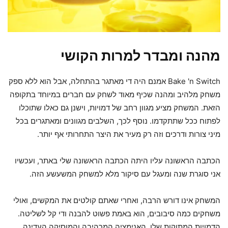
מהנה ומבדר למרות הקושי
Bake 'n Switch אמנם היה די מאתגר בהתחלה, אבל הוא ללא ספק
משחק מלהיב ומהנה שכיף מאוד לשחק עם חברים במיוחד בתקופה
הזאת. המשחק מציע מגוון רחב של דמויות, וישנן גם כאלו שתוכלו
לפתוח ככל שתתקדמו. נוסף לכך, השלבים מגוונים ומאתגרים בכל
מיני צורות ודרכים וזה רק מעיר את היצר התחרותי אף יותר.
הכתבה הראשונה עליו היתה הכתבה הראשונה שלי באתר, ועכשיו
אני סוגרת שנה ומעגל עם סיקור מלא למשחק המשעשע הזה.
המשחק אינו דורש הרבה, ואחרי שאתם קולטים את המקשים, ואולי
משחקים כמה סיבובים, הוא באמת פשוט להבנה ודי קל לשליטה.
הדמויות המתוקות שלו, האנימציה המרהיבה והמוסיקה העדינה,