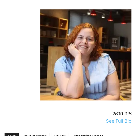
איה הראל
See Full Bio
TAGS
Bake N Switch
Review
Streamline Games