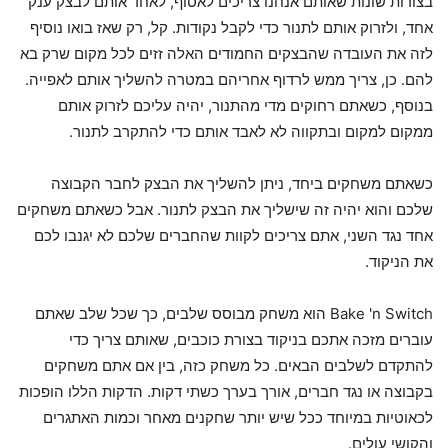
בצורות שונות שאותם אנחנו צריכים לאסוף, לאחד אותם לבצק ענק
אחד, ולזרוק אותם לתנור כדי לקבל נקודות. קל, רק שאז בואו נוסיף
לזה את העובדה שהבצקים החמודים האלה זזים לכל מקום שרק בא
להם. כן, צריך ממש לרדוף אחריהם במטרה להשליך אותם לאפייה.
בנוסף, כשאתם רחוקים מדי מהתנור, יהיה עליכם לזרוק אותם
ממקום למקום ובתקווה לא לאבד אותם כדי להתקרב לתנור.
כשאתם משחקים ביחד, ניתן להשליך את הבצק לחבר הקבוצה
שלכם והוא יהיה זה שישליך את הבצק לתנור. אבל כשאתם משחקים
אחד נגד השני, אתם צריכים לקוות שהחברים שלכם לא יגנבו לכם
את הניקוד.
Bake 'n Switch הוא משחק מבוסס שלבים, כך שכל שלב שאתם
עוברים מזכה אתכם בניקוד בצורת כוכבים, שאותם צריך כדי
להתקדם לשלבים הבאים. כל משחק כזה, בין אם אתם משחקים
בקבוצה או נגד חברים, אורך בערך כשתי דקות. הדקות הללו הופכות
לכאוטיות במיוחד ככל שיש יותר שחקנים מאחר וכמות האתגרים
והקושי עולים.