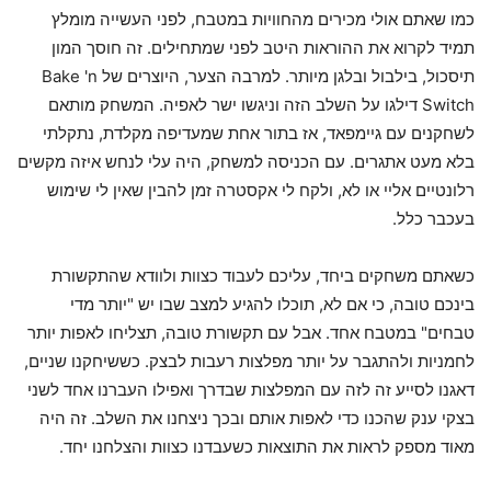
כמו שאתם אולי מכירים מהחוויות במטבח, לפני העשייה מומלץ
תמיד לקרוא את ההוראות היטב לפני שמתחילים. זה חוסך המון
תיסכול, בילבול ובלגן מיותר. למרבה הצער, היוצרים של Bake 'n
Switch דילגו על השלב הזה וניגשו ישר לאפיה. המשחק מותאם
לשחקנים עם גיימפאד, אז בתור אחת שמעדיפה מקלדת, נתקלתי
בלא מעט אתגרים. עם הכניסה למשחק, היה עלי לנחש איזה מקשים
רלונטיים אליי או לא, ולקח לי אקסטרה זמן להבין שאין לי שימוש
בעכבר כלל.
כשאתם משחקים ביחד, עליכם לעבוד כצוות ולוודא שהתקשורת
בינכם טובה, כי אם לא, תוכלו להגיע למצב שבו יש "יותר מדי
טבחים" במטבח אחד. אבל עם תקשורת טובה, תצליחו לאפות יותר
לחמניות ולהתגבר על יותר מפלצות רעבות לבצק. כששיחקנו שניים,
דאגנו לסייע זה לזה עם המפלצות שבדרך ואפילו העברנו אחד לשני
בצקי ענק שהכנו כדי לאפות אותם ובכך ניצחנו את השלב. זה היה
מאוד מספק לראות את התוצאות כשעבדנו כצוות והצלחנו יחד.