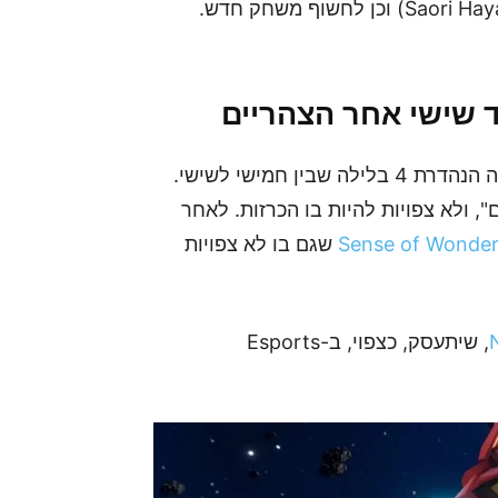
טאקויה אגוצ'י (Takuya Eguchi) וסאורי היאמי (Saori Hayami) וכן לחשוף משחק חדש.
ד שישי אחר הצהריים
בשעה הנהדרת 4 בלילה שבין חמישי לשישי.
 ולא צפויות להיות בו הכרזות. לאחר
שגם בו לא צפויות
, שיתעסק, כצפוי, ב-Esports