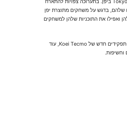
בחמישי הקרוב תפתח תערוכת Tokyo Game Show 2021 ביפן. בתערוכה צפויות להתארח
שלהם, בדגש על משחקים מתוצרת יפן
ן ואפילו את התוכניות שלהן למשחקים
מה בתכנון? משחק תפקידים חדש של Sega, משחק תפקידים חדש של Koei Tecmo, עוד
 וחשיפות.