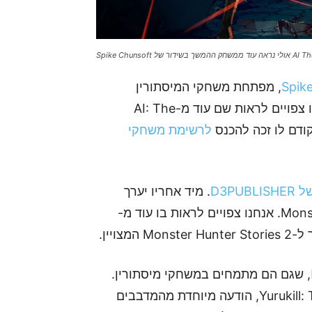
של Spike Chunsoft
, מפתחת משחקי המיסתורין
המצויינת. השידור מדורג לגילאים 18+, ולדעתי אנחנו צפויים לראות שם עוד מ-AI: The
לרשימת משחקי
D3PUB
. מיד אחריו יערך
, בדגש על משחקי Monster Hunter. אנחנו צפויים לראות בו עוד מ-
, שגם הם מתמחים במשחקי מיסתורין.
הם צפויים להציג עוד מ-Yurukill: The Calumniation Games, הודעה מיוחדת מהמדבבים