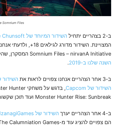
AI The Somnium Files אולי נראה עוד ממשחק ההמשך בשידור 
ב-2 בצהריים יתחיל
השידור המיוחד של Spike Chunsoft
Somnium Files – nirvanA Initiative המסקרן, שהקודם לו זכה להכנס
השנה שלנו ב-2019
.
ב-3 אחר הצהריים אנחנו צפויים לראות את
השידור של LISHER
השידור של Capcom
Monster Hunter Rise: Sunbreak ועוד תוכן שקשור ל-Monster Hunter Stories 2 המצויין.
ב-4 אחר הצהריים יערך
השידור של IzanagiGames