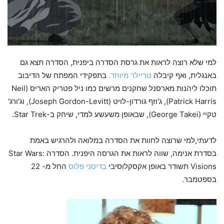
למי שלא רוצה לראות את גרסת הסדרה ביפנית, הסדרה תצא גם
באנגלית, ואף קיבלה
טריילר מיוחד.
בתפקידי המפתח של הדיבוב
תוכלו ליהנות מארסנל שחקנים מרשים כמו ניל פטריק האריס (Neil
Patrick Harris), ג'וזף גורדון-לויט (Joseph Gordon-Levitt), וג'ורג'
טקיי (George Takei), שבאופן משעשע למדי, שיחק ב-Star Trek.
לדעתי,למי שרוצה לחוות את הסדרה במלואה ולהרגיש באמת
בסדרת אנימה, שווה לראות את הגרסה היפנית. הסדרה Star Wars:
Visions תשודר באופן אקסקלוסיבי
בדיסני פלוס
החל מ- 22
בספטמבר.