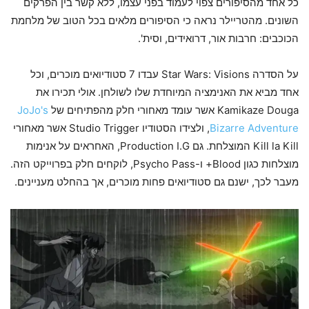
כל אחד מהסיפורים צפוי לעמוד בפני עצמו, ללא קשר בין הפרקים
השונים. מהטריילר נראה כי הסיפורים מלאים בכל הטוב של מלחמת
הכוכבים: חרבות אור, דרואידים, וסית'.
על הסדרה Star Wars: Visions עבדו 7 סטודיואים מוכרים, וכל
אחד מביא את האנימציה המיוחדת שלו לשולחן. אולי תכירו את
Kamikaze Douga אשר עומד מאחורי חלק מהפתיחים של
JoJo's
Bizarre Adventure
, ולצידו הסטודיו Studio Trigger אשר מאחורי
Kill la Kill המוצלחת. גם Production I.G, האחראים על אנימות
מוצלחות כגון Blood+ ו-Psycho Pass, לוקחים חלק בפרוייקט הזה.
מעבר לכך, ישנם גם סטודיואים פחות מוכרים, אך בהחלט מעניינים.