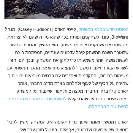
בפוסט חדש בבלוג המשחק
, קייסי האדסון (Casey Hudson), מנהל
BioWare, פונה לשחקנים ופותח בכך שהוא מודה שהם לא יצרו את
מה שהם או השחקנים ציפו מהמשחק. הוא ממשיך ומסביר שבעוד
שלאורך השנה המשחק קיבל עדכונים עונתיים, המפתחת רוצה
לעשות משהו יותר משמעותי כדי לתקן את המשחק, ובכך הם יחזרו
לשורש הבעיה ויעבדו משם. "להמציא מחדש את מהלך המשחק עם
משימות ברורות, והתקדמות ואתגרים עם פרסים משמעותיים – תוך
שמירה על הכיף של לעוף ולהלחם בזירת מד"ב רחבה", אומר
האדסון. לדבריו, החברה מקצה צוות יעודי שיעבוד על המשחק
בצורה איטרטיבית עד שהם יקלעו
למשחקיות שבאמת היתה צריכה
להיות שם מההתחלה
.
האדסון ממשיך ואומר שתוך כדי התקופה הזו, המשחק ימשיך לקבל
רוטציה של אירועים ועדכונים, אך אלה יהיו של תוכן עבר של