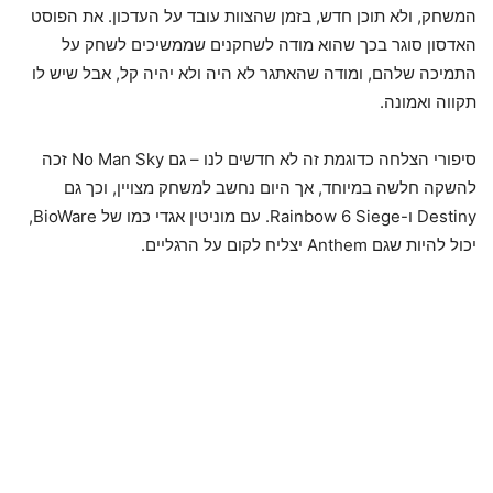
המשחק, ולא תוכן חדש, בזמן שהצוות עובד על העדכון. את הפוסט
האדסון סוגר בכך שהוא מודה לשחקנים שממשיכים לשחק על
התמיכה שלהם, ומודה שהאתגר לא היה ולא יהיה קל, אבל שיש לו
תקווה ואמונה.
סיפורי הצלחה כדוגמת זה לא חדשים לנו – גם No Man Sky זכה
להשקה חלשה במיוחד, אך היום נחשב למשחק מצויין, וכך גם
Destiny ו-Rainbow 6 Siege. עם מוניטין אגדי כמו של BioWare,
יכול להיות שגם Anthem יצליח לקום על הרגליים.