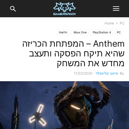
Home
PC
PC
PlayStation 4
Xbox One
חדשות
Anthem – המפתחת הכריזה
שהיא תיקח הפסקה ותעצב
מחדש את המשחק
By
מיטב קלינפלד
-
11/02/2020