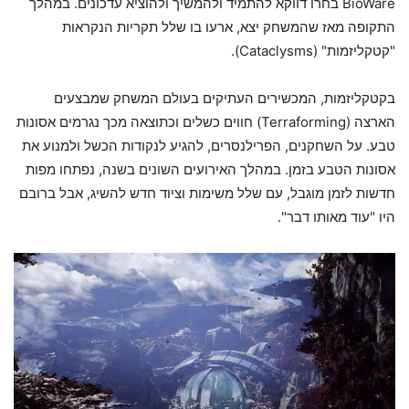
BioWare בחרו דווקא להתמיד ולהמשיך ולהוציא עדכונים. במהלך
התקופה מאז שהמשחק יצא, ארעו בו שלל תקריות הנקראות
"קטקליזמות" (Cataclysms).
בקטקליזמות, המכשירים העתיקים בעולם המשחק שמבצעים
הארצה (Terraforming) חווים כשלים וכתוצאה מכך נגרמים אסונות
טבע. על השחקנים, הפרילנסרים, להגיע לנקודות הכשל ולמנוע את
אסונות הטבע בזמן. במהלך האירועים השונים בשנה, נפתחו מפות
חדשות לזמן מוגבל, עם שלל משימות וציוד חדש להשיג, אבל ברובם
היו "עוד מאותו דבר".