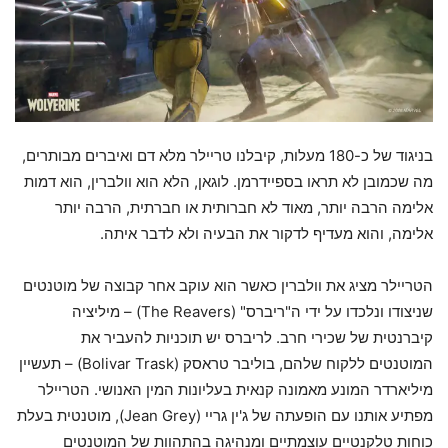
בניגוד של כ-180 מעלות, קיבלנו טריילר מלא דם ואיברים מבותרים,
מה שכמובן לא תראו בספיידרמן. לוגאן, הלא הוא וולברין, הוא דמות
אלימה הרבה יותר, מאוד לא חברותית או חברתית, הרבה יותר
אלימה, והוא מעדיף לדקור את הבעיה ולא לדבר איתה.
הטריילר מציג את וולברין כאשר הוא עוקב אחר קבוצה של מוטנטים
שניצודו ונלכדו על ידי ה"ריברס" (The Reavers) – מיליציה
קיברנטית של שכירי חרב. לריברס יש תוכניות להעביר את
המוטנטים ללקוח שלהם, בוליבר טראסק (Bolivar Trask) – תעשיין
מיליארדר המונע מאמונה קנאית בעליונות המין האנושי. הטריילר
מפתיע אותנו עם הופעתה של ג'ין גריי (Jean Grey), מוטנטית בעלת
כוחות טלקנטיים עוצמתיים ומנהיגה בהתהוות של המוטנטים