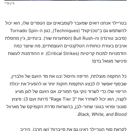
ג'ין גריי
בטריילר אנחנו רואים שמעבר לקומבואים עם הטפרים שלו, הוא יכול
להשתמש גם ב"טכניקות" (Techniques), כגון ה-Tornado Spin
(סיבוב טורנדו) וה-Bull Rush (הסתערות שור). בינתיים, ג'ין מחסלת
אויבים בעזרת כוחותיה הטלקנטיים העוצמתיים, מה שיוצר כמה
הזדמנויות למכות קריטיות (Critical Strikes). זו ההזדמנות לעשות
פינישר מגואל בדם!
כל התקפה מוצלחת, הדיפה וחיסול יבנו את מד הזעם של וולברין,
שבסוף יאפשר לו לבצע התקפות חזקות יותר או להפעיל את יכולת
הריפוי שלו כדי לשרוד נזקי גוף חמורים. אם הזעם של לוגן מגיע
לקצה, הוא יכול לשחרר את "Rage Tier 3" (דרגת זעם 3): פיצוץ
סגנוני ופראי בגווני שחור-לבן, בהשראת סדרת הקומיקס של מארוול
.
Black, White, and Blood
לקראת סוף הטריילר ראינו גם את סייברות' (שן חרב), היריב