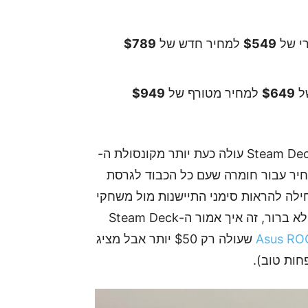
י של
$549
למחיר חדש של
$789
של
$649
למחיר מטורף של
$949
כדי להכניס את זה לפרופורציה, דגם ה-1TB של ה-Steam Deck עולה כעת יותר מקונסולת ה-
 בארה"ב. מדובר בזינוק של כמעט 50% במחיר עבור חומרה שעם כל הכבוד לגרסת
מתחילה להראות סימני התיישנות מול משחקי
ה-AAA הכבדים של התקופה האחרונה. מה שבעיקר לא ברור, זה איך אמור ה-Steam Deck
Asus RO
שעולה רק $50 יותר אבל מציג
חות טוב).