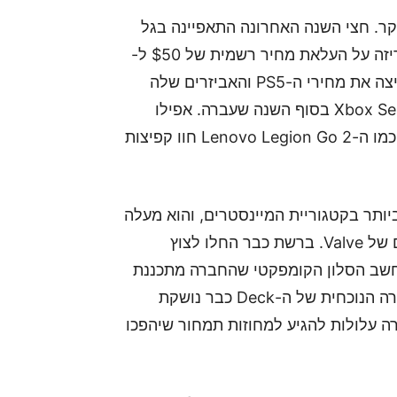
 שמתייקר. חצי השנה האחרונה התאפיינה בגל
התייקרויות חסר תקדים של חומרה: נינטנדו כבר הכריזה על העלאת מחיר רשמית של $50 ל-
Switch בארה"ב לקראת ספטמבר הקרוב, סוני הקפיצה את מחירי ה-PS5 והאביזרים שלה
באביב, ומיקרוסופט עשתה מהלך דומה עם ה-Xbox Series X בסוף השנה שעברה. אפילו
בשוק הניידים המתחרים, גרסאות קצה של מכשירים כמו ה-Lenovo Legion Go 2 חוו קפיצות
Stea הוא החד והכואב ביותר בקטגוריית המיינסטרים, והוא מעלה
סימני שאלה כבדים לגבי עתיד מוצרי החומרה הבאים של Valve. ברשת כבר החלו לצוץ
בדים לגבי תמחור ה-Steam Machine (מחשב הסלון הקומפקטי שהחברה מתכננת
להשיק בהמשך השנה) וה-Steam Frame. אם החומרה הנוכחית של ה-Deck כבר נושקת
חברה עלולות להגיע למחוזות תמחור שיהפכו