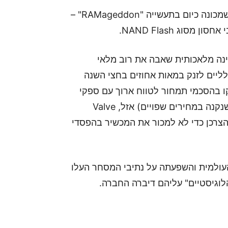
הסיבה המרכזית מאחורי הצעד הקיצוני הזה היא מה שמכונה כיום בתעשייה "RAMageddon" –
נה מלאכותית שאבה את רוב מלאי
הפנוי בשוק, מה שגרם למחירי ה-NAND הכלליים לזנק במאות אחוזים בחצי השנה
ניות חומרה רבות, וביניהן Valve, החזיקו בהסכמי תמחור לטווח ארוך עם ספקי
הרכיבים. ברגע שההסכמים האלו פגו והמלאי הישן (שנקנה במחירים שפויים) אזל, Valve
הצרכן כדי לא למכור את המכשיר בהפסדי
 העולמית והשפעתה על נתיבי המסחר העלו
לוגיסטיים" עליהם דיברה החברה.