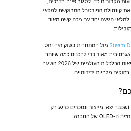
ל להצטייד ב-Steam Deck OLED בשבועות הקרובים כדי לסגור פינה בדרכים,
חזק את הארנק. חברת Valve החזירה את קונסולת הפורטבל המבוקשת למלאי
 למלאי הגיעה יחד עם מכה קשה מאוד
Steam D
מול המתחרות בשוק היה יחס
כשיר בצורה אגרסיבית מאוד כדי להכניס כמה שיותר
שחקנים לתוך ה-ecosystem של סטים. אלא שהמציאות הכלכלית העולמית של 2026 השיגה
רחוקים מלהיות ידידותיים.
כם?
חית מדלגת על דגמי ה-LCD הישנים (שכבר יצאו מייצור ונמכרים כרגע רק