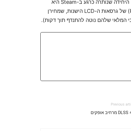
אם אתם בכל זאת מחפשים פתרון זול יותר, האופציה היחידה שנותרה כרגע ב-Steam היא
לנסות לתפוס את הדגמים המחודשים (Refurbished) של גרסאות ה-LCD הישנות, שמחירן
Previous arti
DL מרחיב אופקים