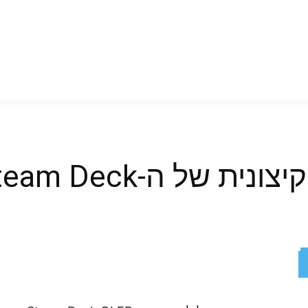
 של ה-Steam Deck
ReddIt
X
Facebook