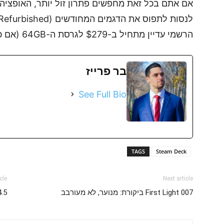
הרשמי עדיין מתחיל ב-$279 לגרסת ה-64GB (אם כי המלאי שלהם נוטה להתנדף תוך דקות).
בר פרייז
See Full Bio
TAGS
Steam Deck
cle
Next article
007 First Light ביקורת: מנוער, לא מעורבב
SS 4.5