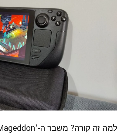
למה זה קורה? משבר ה-"RAMageddon" והרדיפה אחרי ה-AI