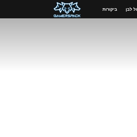
GamersPack
 לבן
ביקורות
ישראל