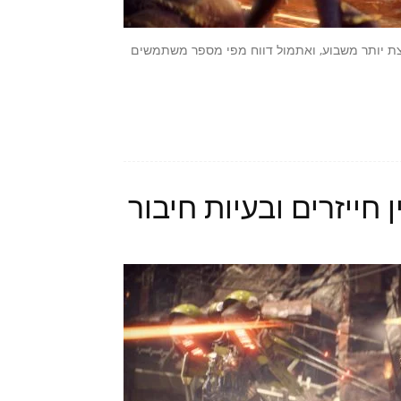
ותר של BioWare אשר יצא לפני קצת יותר משבוע, ואתמול דווח מפי מספר משתמשים