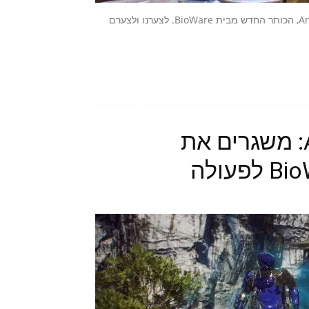
בסוף השבוע האחרון חלק מאיתנו זכו לשחק בדמו ה-VIP של Anthem, הכותר החדש מבית BioWare. לצערנו ולצערם
הצצה לדמו VIP של Anthem: משגרים את