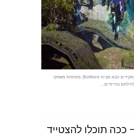
Anthem הוכרז לראשונה בתעורכת E3 2017, והינו כותר הפעולה-תפקידים הבא מבית BioWare, מפתחת משחקי
ילחם בחייזרים...
טי אספנים של Anthem – ככה תוכלו להצטייד