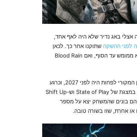
אדם?
 אצלי באג נדיר שלא היה לאף אחד,
 לפני ההשקה
שתוקנו אחר כך. לכאן
ולכאן מדובר במשחק שראיתי בו פוטנציאל, אם כי לא ממומש עד הסוף, ואם Blood Rain
עדיין אין לנו חלון יציאה למשחק, אם כי ידוע שהתכנון המקורי לפחות היה לפני 2027, וכרגע
אני בספק שזה יקרה. בכל אופן, העובדה שזה לא היה במצגת של State of Play וש-Shift Up
הם בונים שהמשחק יצא על מספר
 או אחרת, שזו בשורה טובה.