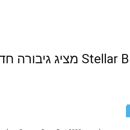
Stellar Blade: Blood Rain 
ReddIt
X
Facebook