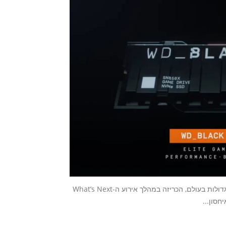
וסטרן דיגיטל (Western Digital), אחת מחברות איחסון הנתונים הגדולות בעולם, הכריזה במהלך אירוע ה-What’s Next
סון...