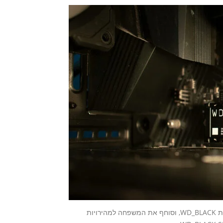
ה-WD_BLACK SN850 NVMe SSD הוא התוספת החדשה למשפחת WD_BLACK, וסוחף את המשפחה למהירויות