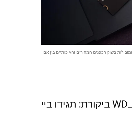
 גם בתור WD) היא בין החברות המובילות בשוק הכוננים המהירים והאיכותיים בין אם
WD_BLACK SN850 NVMe SSD ביקורת: תגידו ביי