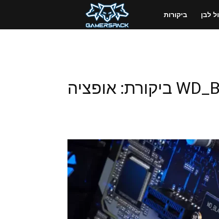
GamersPack
 לבן
ביקורות
ישראל
WD_BLACK SN850X NVMe SSD ביקורת: אופציה