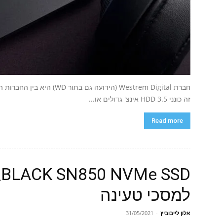
חברת Westrem Digital (הידועה
זה כונני HDD 3.5 אינצ' גדולים או...
Read more
למסכי טעינה
אלון לייבוביץ
-
31/05/2021