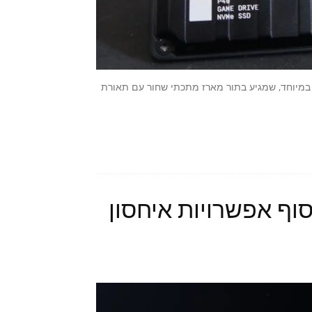
WD_ הוא כונן גיבוי חיצוני מבוסס SSD NVMe מהיר במיוחד, שמגיע בתור מארז מתכתי שחור עם תאורת
ציגה: אין סוף אפשרויות איחסון