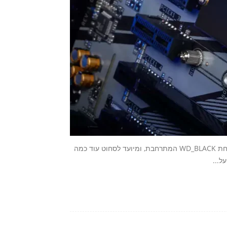
ה-WD_BLACK SN850X NVMe SSD הוא התוספת החדשה למשפחת WD_BLACK המתרחבת, ומיועד לסחוט עוד כמה
ל...