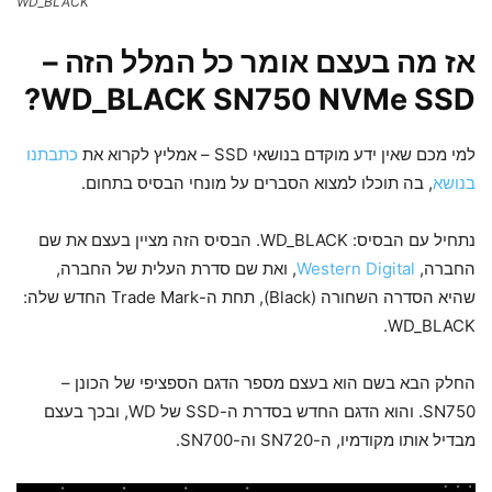
WD_BLACK
אז מה בעצם אומר כל המלל הזה –
WD_BLACK SN750 NVMe SSD?
למי מכם שאין ידע מוקדם בנושאי SSD – אמליץ לקרוא את
כתבתנו
בנושא
, בה תוכלו למצוא הסברים על מונחי הבסיס בתחום.
נתחיל עם הבסיס: WD_BLACK. הבסיס הזה מציין בעצם את שם
החברה,
Western Digital
, ואת שם סדרת העלית של החברה,
שהיא הסדרה השחורה (Black), תחת ה-Trade Mark החדש שלה:
WD_BLACK.
החלק הבא בשם הוא בעצם מספר הדגם הספציפי של הכונן –
SN750. והוא הדגם החדש בסדרת ה-SSD של WD, ובכך בעצם
מבדיל אותו מקודמיו, ה-SN720 וה-SN700.