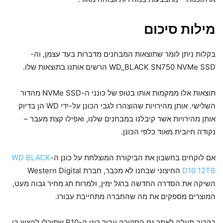
מילות סיכום
בקלות ניתן לומר שתוצאות המבחנים מדברות בעד עצמן, וה-
WD_BLACK SN750 NVMe SSD הרשים אותנו בתוצאות שלו.
תוצאות אלו ממקמות אותו בטופ של כונני ה-NVMe SSD מהדור
השלישי. אותן מהירויות שהוצהרו לגבי הכונן על-ידי WD הן בדיוק
אותן מהירויות אשר קיבלנו במבחנים שלנו, ואפילו קצת מעבר –
נקודה חיובית מאוד כלפי הכונן.
אם לוקחים בחשבון את הביקורת המוצלחת על כונן ה-
WD BLACK
D10 12TB
החיצוני שבחנו לא מכבר, חברת Western Digital
השיקה את הסדרה החדשה ברגל ימין, ולמרות תג מחיר גבוה מעט,
המוצרים מספקים את מה שהחברה מתחייבת עבורו.
בקרוב תעלה לאתר גם הסקירה עבור כונן ה-P10 שתוכלו להציץ בו