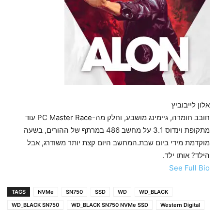
אלון לייבוביץ
חובב חומרה, גיימינג מושבע, וחלק מה-PC Master Race עוד
מתקופת וינדוס 3.1 על מחשב 486 במרתף של ההורים, בשעה
מוקדמת מידי ביום שבת.המחשב היום קצת יותר משודרג, אבל
הילד? אותו ילד.
See Full Bio
TAGS
NVMe
SN750
SSD
WD
WD_BLACK
WD_BLACK SN750
WD_BLACK SN750 NVMe SSD
Western Digital