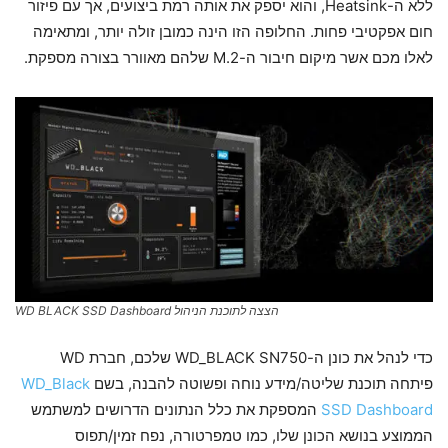
ללא ה-Heatsink, והוא יספק את אותה רמת ביצועים, אך עם פיזור
חום אפקטיבי פחות. החלופה הזו הינה כמובן זולה יותר, ומתאימה
לאלו מכם אשר מיקום חיבור ה-M.2 שלהם מאוורר בצורה מספקת.
הצצה לתוכנת הניהול WD BLACK SSD Dashboard
כדי לנהל את כונן ה-WD_BLACK SN750 שלכם, חברת WD
פיתחה תוכנת שליטה/מידע נוחה ופשוטה להבנה, בשם
WD_Black
SSD Dashboard
המספקת את כלל הנתונים הדרושים למשתמש
הממוצע בנושא הכונן שלו, כמו טמפרטורה, נפח זמין/תפוס