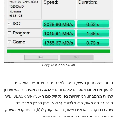
תוצאות מבחן Copy Test
היתרון של מבחן מעשי, בניגוד למבחנים הסינתטיים, הוא שניתן
להפוך את אותם מספרים לא ברורים – למסקנות אמיתיות. כפי שניתן
לראות מהמבחן, המהירויות בפועל של כונן ה-WD_BLACK SN750
הינה גבוהה מאוד, כראוי לכונני NVMe. ניתן להבין ממבחן זה
שהעברת קבצים גדולים מאוד, בין אם קובץ ISO, הרצת קבצי משחק
או תוכנות – מתבצעות במהירות גבוהה מאוד.