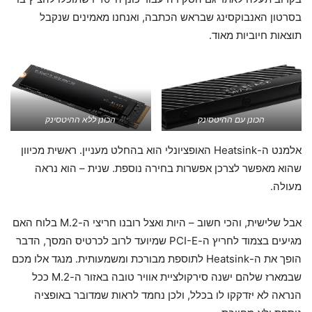
בסרטון האנבוקסינג שבראש הכתבה, ואנחנו מאמינים שנקבל
תוצאות חיוביות מאוד.
הכונן עם ההיטסינק
הכונן ללא ההיטסינק
אלמנט ה-Heatsink האופציונלי הוא בהחלט מעניין. ראשית מכיוון
שהוא מאפשר לצרכן אפשרות בחירה נוספת. שנית – הוא נראה
מעולה.
אבל שלישית, והכי חשוב – היות ואצל רובנו חריצי ה-M.2 בלוח האם
מגיעים בצמוד לחריץ ה-PCI-E שמיועד לרוב לכרטיס המסך, הדבר
הופך את ה-Heatsink לתוספת מבורכת ומשמעותית. מנגד אלו מכם
שבמארז שלהם ישנה סירקולציית אוויר טובה באזור ה-M.2 ככל
הנראה לא יזדקקו לו בכלל, ולכן נחמד לראות שמדובר באופציה