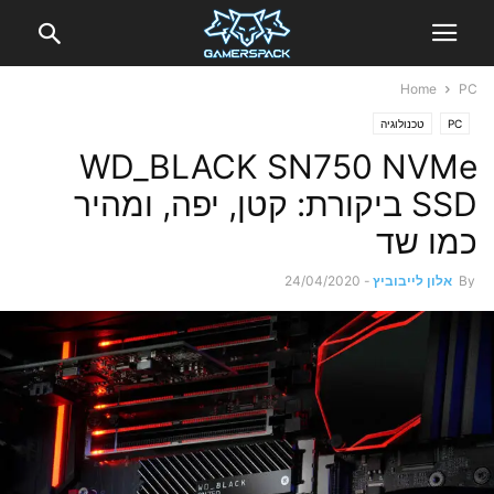
Home
PC
PC
טכנולוגיה
WD_BLACK SN750 NVMe
SSD ביקורת: קטן, יפה, ומהיר
כמו שד
By
אלון לייבוביץ
-
24/04/2020