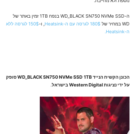
נוספת ולא מחייבת.
ה-WD_BLACK SN750 NVMe SSD בנפח 1TB זמין באתר של
WD במחיר של
180$ לגרסה עם ה-Heatsink
, ו-
150$ לגרסה ללא
ה-Heatsink.
הכונן הקשיח הנייד WD_BLACK SN750 NVMe SSD
1TB סופק
על ידי נציגות Western Digital בישראל
.