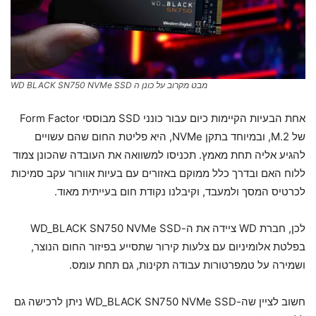
מבט מקרוב על כונן ה WD BLACK SN750 NVMe SSD
אחת הבעיות הקיימות כיום עבור כונני SSD מבוססי Form Factor
של M.2, ובמיוחד בתקן NVMe, היא פליטת החום שהם עשויים
להגיע אליה תחת מאמץ. תכניסו למשוואה את העובדה שהכונן צמוד
ללוח האם ובדרך כלל ממוקם באזורים עם בעיות אוורור עקב סמיכות
לכרטיס המסך ולמעבד, וקיבלנו נקודת חום בעייתית מאוד.
לכן, חברת WD ציידה את ה-WD_BLACK SN750 NVMe SSD
בפלטת אלומיניום עם צלעות קירור שתסייע בפיזור החום הנוצר,
ושמירה על טמפרטורות עבודה תקינות, גם תחת עומס.
חשוב לציין שה-WD_BLACK SN750 NVMe SSD ניתן לרכישה גם