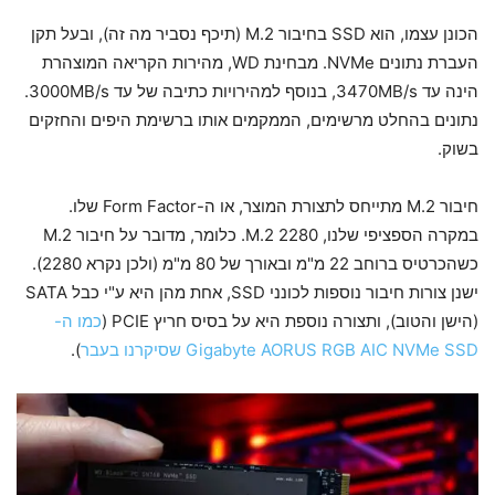
הכונן עצמו, הוא SSD בחיבור M.2 (תיכף נסביר מה זה), ובעל תקן
העברת נתונים NVMe. מבחינת WD, מהירות הקריאה המוצהרת
הינה עד 3470MB/s, בנוסף למהירויות כתיבה של עד 3000MB/s.
נתונים בהחלט מרשימים, הממקמים אותו ברשימת היפים והחזקים
בשוק.
חיבור M.2 מתייחס לתצורת המוצר, או ה-Form Factor שלו.
במקרה הספציפי שלנו, M.2 2280. כלומר, מדובר על חיבור M.2
כשהכרטיס ברוחב 22 מ"מ ובאורך של 80 מ"מ (ולכן נקרא 2280).
ישנן צורות חיבור נוספות לכונני SSD, אחת מהן היא ע"י כבל SATA
(הישן והטוב), ותצורה נוספת היא על בסיס חריץ PCIE (
כמו ה-
Gigabyte AORUS RGB AIC NVMe SSD שסיקרנו בעבר
).