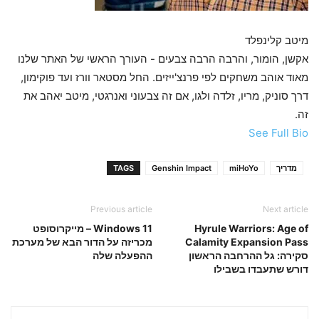
מיטב קלינפלד
אקשן, הומור, והרבה הרבה צבעים - העורך הראשי של האתר שלנו
מאוד אוהב משחקים לפי פרנצ'ייזים. החל מסטאר וורז ועד פוקימון,
דרך סוניק, מריו, זלדה ולגו, אם זה צבעוני ואנרגטי, מיטב יאהב את
זה.
See Full Bio
מדריך
miHoYo
Genshin Impact
TAGS
Previous article
Next article
Hyrule Warriors: Age of
Windows 11 – מייקרוסופט
Calamity Expansion Pass
מכריזה על הדור הבא של מערכת
סקירה: גל ההרחבה הראשון
ההפעלה שלה
דורש שתעבדו בשבילו