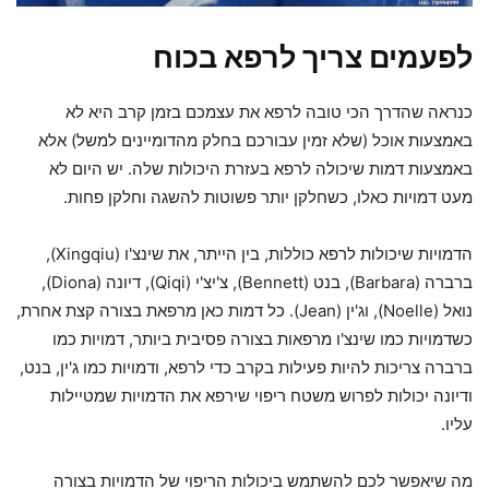
לפעמים צריך לרפא בכוח
כנראה שהדרך הכי טובה לרפא את עצמכם בזמן קרב היא לא
באמצעות אוכל (שלא זמין עבורכם בחלק מהדומיינים למשל) אלא
באמצעות דמות שיכולה לרפא בעזרת היכולות שלה. יש היום לא
מעט דמויות כאלו, כשחלקן יותר פשוטות להשגה וחלקן פחות.
הדמויות שיכולות לרפא כוללות, בין הייתר, את שינצ'ו (Xingqiu),
ברברה (Barbara), בנט (Bennett), צ'יצ'י (Qiqi), דיונה (Diona),
נואל (Noelle), וג'ין (Jean). כל דמות כאן מרפאת בצורה קצת אחרת,
כשדמויות כמו שינצ'ו מרפאות בצורה פסיבית ביותר, דמויות כמו
ברברה צריכות להיות פעילות בקרב כדי לרפא, ודמויות כמו ג'ין, בנט,
ודיונה יכולות לפרוש משטח ריפוי שירפא את הדמויות שמטיילות
עליו.
מה שיאפשר לכם להשתמש ביכולות הריפוי של הדמויות בצורה