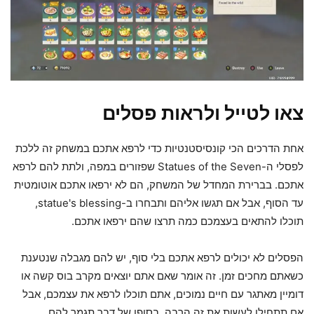
צאו לטייל ולראות פסלים
אחת הדרכים הכי קונסיסטנטיות כדי לרפא אתכם במשחק זה ללכת
לפסלי ה-Statues of the Seven שפזורים במפה, ולתת להם לרפא
אתכם. בברירת המחדל של המשחק, הם לא ירפאו אתכם אוטומטית
עד הסוף, אבל אם תגשו אליהם ותבחרו ב-statue's blessing,
תוכלו להתאים בעצמכם כמה תרצו שהם ירפאו אתכם.
הפסלים לא יכולים לרפא אתכם בלי סוף, יש להם מגבלה שנטענת
כשאתם מחכים זמן. זה אומר שאם אתם יוצאים מקרב בוס קשה או
דומיין מאתגר עם חיים נמוכים, אתם תוכלו לרפא את עצמכם, אבל
אם תתחילו לעשות את זה הרבה, בסופו של דבר תגמר להם