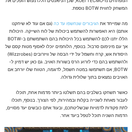
המפתחים מ-KOEI TECMO, שכן הניואנסים הללו ממש הופכים את
המשחק לחווית BOTW נוספת.
מה שמייחד את
הגיבורים שנחשפו עד כה
(גם אם עוד לא שיחקנו
אותם) היא האפשרות להשתמש ביכולות של לוח השייקה. היכולות
הללו יתנו לכם להשתמש בכל היכולות בהם השתמשתם ב-BOTW
אך עם מינימום סרבול. בנוסף, הלוחמים יוכלו לאסוף מטות קסם של
היסודות אש, קרח וחשמל על ידי הבסה של וויזרובים (Wizzrobes)
ולהשתמש בהם כדי לזרוע הרס בשורות האויב. גם כאן יש דמיון ל-
BOTW; אם תשתמשו במטה חשמל, לדוגמה, הטווח שלו יורחב אם
האויבים נמצאים בתוך שלולית גדולה.
כאשר תשחקו בשלבים בהם תשלטו ביותר מדמות אחת, תוכלו
לעבור מאחת לשנייה בקלות ובמהירות, לפי הצורך. בנוסף, תוכלו
לתת פקודות לדמויות שבשליטתכם, ובעוד אתם כובשים יעד מסויים,
הדמות השניה תוכל לטפל ביעד אחר.