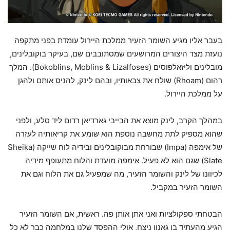
בעבר אליו מגיע השומר הזעיר ממלכת היירול עומדת בפני מתקפה
נועזת מצד היצורים המרושעים שמסתובבים שם, בעיקר בוקובלינים,
מובלינים וליזאלפוסים (Bokoblins, Moblins & Lizalfoses). המלך
רהום (Rhoam) שולח את צבאותיו, ובהם לינק, להניס אותם ולהגן
על ממלכת היירול.
במהלך הקרב, לינק מוצא את הבייבי גארדיאן רדום ליד סלע, ולפני
שהוא מספיק לתת מחשבה נוספת הוא שומע את קריאותיה לעזרה
של אימפה (Impa) שבורחת מבוקובלינים ובידיה לוח שייקה (Sheika
Slate) שגם הוא לא פעיל. אימפה מועדת והלוח מתעופף מידיה
לכיוונו של לינק והשומר הזעיר, מה שמפעיל גם את הלוח וגם את
השומר הזעיר במקביל.
הבטחתי ספקולציות ואני אתן אותן פה. ראשית, אם השומר הזעיר
הגיע מהעתיד בו גאנון ניצח, אולי ההפסד שלנו במלחמה כבר לא כל