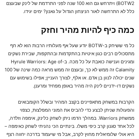
BOTW2) ויתרחש גם הוא 100 שנה לפני התרדמת של לינק שבעצם
כלל לא התרחשה לאור הניצחון הגדול על גאנון? ימים יגידו.
כמה כיף להיות מהיר וחזק
כל מי ששיחק ב-BOTW יודע שעל אף מעלותיו הרבות הוא לא חף
מתסכולים רבים כגון איטיות בהתקדמות ובהתקפות, שבירת נשקים
ומגינים וענישה כואבת על כל מכה. ב-Hyrule Warriors: Age of
Calamity זה ממש לא כך, ובעצם זה ממש מראה כמה שינה של 100
שנים יכולה לנוון בן אדם. או אלף, לצורך העניין; אפילו בשימוש עם
נשקים דו-ידניים לינק היה מהיר באופן מפחיד ומרענן.
הקרבות במשחק מתאפיינים בקצב המהיר ובשלל הקומבואים
והפעולות שניתן לבצע כדי להביס את המוני המפלצות, כצפוי
ממשחק Warriors. במהלך הדמו ניתן לשחק כלינק, אימפה וזלדה,
לכל אחד סגנון קרב כיפי משלו. בינתיים הכי נהניתי לשחק כאימפה –
היא אולי שלומיאלית מחוץ לקרב, אבל מי שיעמוד בדרכה יחווה רצף