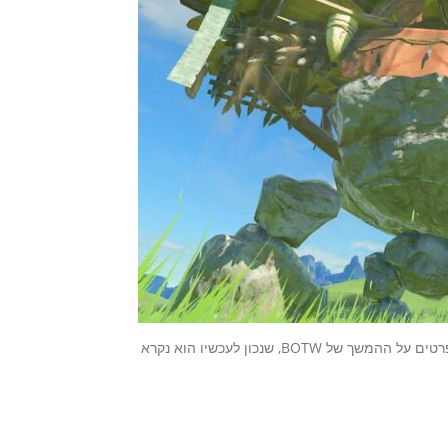
אחד הדברים שהכי ציפיתי לו בשידור E3 2021 של נינטנדו זה עוד פרטים על ההמשך של BOTW, שנכון לעכשיו הוא נקרא