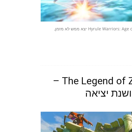
החלק הראשון ב-Expansion Pass של המשחק הנהדר Hyrule Warriors: Age of Calamity יצא ממש לא מזמן,
The Legend of Zelda: Breath of the Wild 2 –
שנת יציאה