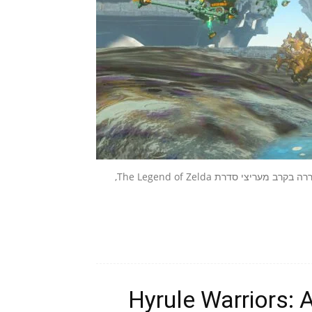
כשנינטנדו הכריזה על ה-Nintendo Switch 2, ציפייה עצומה התעוררה בקרב מעריצי סדרת The Legend of Zelda,
Hyrule Warriors: 