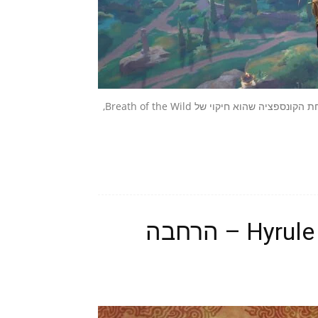
המשחק Immortals Fenyx Rising הגיע אלינו בדצמבר האחרון תחת הקונספציה שהוא חיקוי של Breath of the Wild,
Hyrule Warriors: Age of Calamity – הרחבה