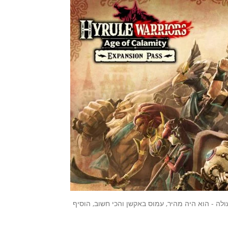
Hyrule W הותיר עליי רושם מעולה - הוא היה מהיר, עמוס באקשן והכי חשוב, הוסיף