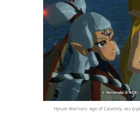
מפיצת המשחקים היפנית Koei Tecmo, שאחראית בין היתר למשחקים כמו Hyrule Warriors: Age of Calamity,