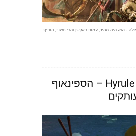
Hyrule W הותיר עליי רושם מעולה - הוא היה מהיר, עמוס באקשן והכי חשוב, הוסיף
Hyrule Warriors: Age of Calamity – הספינאוף