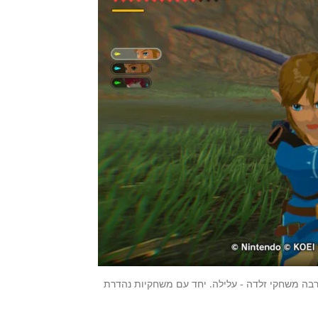
 לנו מה שחסר בכל-כך הרבה משחקי זלדה - עלילה. יחד עם משחקיות נהדרת