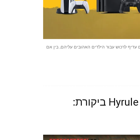
דיף לרכוש עבור הילדים האהובים עליהם, בין אם
Hyrule Warriors: Age of Calamity ביקורת: