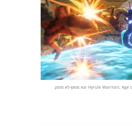
החלק הראשון ב-Expansion Pass של המשחק הנהדר Hyrule Warriors: Age of Calamity יצא ממש לא מזמן,