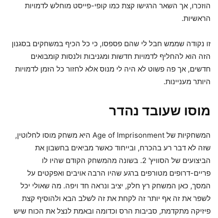
הוזכרו, אך השאר הרגישו קצת כמו קופי-פייסט מוחלש לדמויות
הראשיות.
זו נקודה שממש חבל לי שהם פספסו, כי כל הכיף במשחקים בסגנון
הזה הוא להחליף לדמויות חדשות ומגניבות ולנסות קומבואים
חדשים, אך פה פשוט לא היה לי מנוס אלא לחזור כל הזמן לדמויות
היותר מעניינות.
מוסו שעובד נהדר
המשחקיות של Age of Imprisonment היא משחק מוסו לחלוטין,
שזה לא דבר רע בהכרח, ובייחוד כאשר מביאים בחשבון את
הביצועים של הסוויץ' 2. בשונה מהמשחק הקודם שהיו לו
פריים-דרופים מטורפים ברגע שהיו הרבה אויבים ואפקטים על
המסך, כאן המשחק רץ חלק, יציב ונראה חד ויפה. מה שאולי יכל
לשפר את זה אף יותר זה לקחת את זה לשלב הבא ולהוסיף קצת
פיזיקה מתקדמת, סביבות הרס וכדומה ובאמת לנצל את הכוח שיש