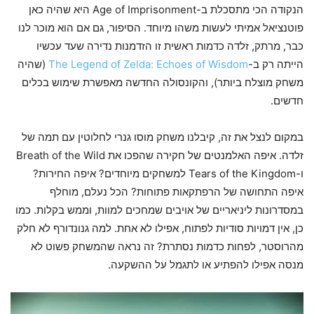
הנקודה הכי מתסכלת ב-Age of Imprisonment היא שהיה כאן
פוטנציאל אמיתי לעשות משהו מיוחד. הסיפור, גם אם הוא מוכר לנו
כבר, מרתק, זלדה כדמות ראשית זו הזדמנות נדירה שעד עכשיו
הייתה רק ב-
The Legend of Zelda: Echoes of Wisdom
(שהיה
משחק מוצלח ביותר), והקונסולה החדשה מאפשרת שימוש בכלים
חדשים.
במקום לנצל את זה, קיבלנו משחק מוסו גנרי לחלוטין עם תמה של
זלדה. איפה האלמנטים של חקירה שהפכו את Breath of the Wild
ו-Tears of the Kingdom למשחקים מיוחדים? איפה החירות?
איפה התחושה של הרפתקאות פתוחות? הכל נעלם, מוחלף
במסדרונות ליניאריים של אויבים שמחכים למוות, וממש בקלות. כמו
כן, אין דמויות סודיות לפתוח, אפילו לא אחת. למה גנונדורף לא חלק
מהרוסטר, לפחות כדמות נסתרת? זה נראה שהמשחק פשוט לא
מנסה אפילו להפתיע או לתגמל על ההשקעה.