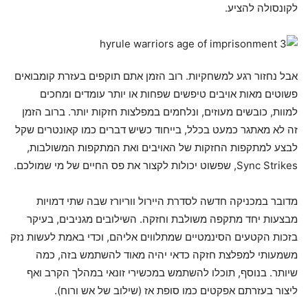
לקונסולה להציע.
אבל נחזור רגע למשחקיות. רוב הזמן אתם תוקפים בעזרת קומבואים
פשוטים מאות אויבים טיפשים שפחות או יותר עומדים ומחכים
למוות, כובשים מעוזים, ונלחמים במפלצות חזקות יותר. ברוב הזמן
זה לא מאתגר כמעט בכלל, בייחוד כשיש דברים כמו קאונטרים שקל
לבצע למתקפות החזקות של האויבים ואת המתקפות המשולבות,
Sync Strikes, שפשוט יכולות לקצור את פס החיים של מי שמולכם.
מדובר במכניקה חדשה לסדרת היירול ווריורז שבה שתי דמויות
מבצעות יחד מתקפה משולבת וחזקה. השילובים מגניבים, בעיקר
בזכות הקטעים הסינמטיים שמתלווים אליהם, וכדי באמת לעשות נזק
משמעותי למפלצת חזקה כדאי יהיה מאוד להשתמש בזה, כמה
שיותר. בנוסף, תוכלו להשתמש במכשירי זונאי במהלך הקרב ואף
ליצור בעזרתם אפקטים כמו סופת אז (שילוב של אש ורוח).