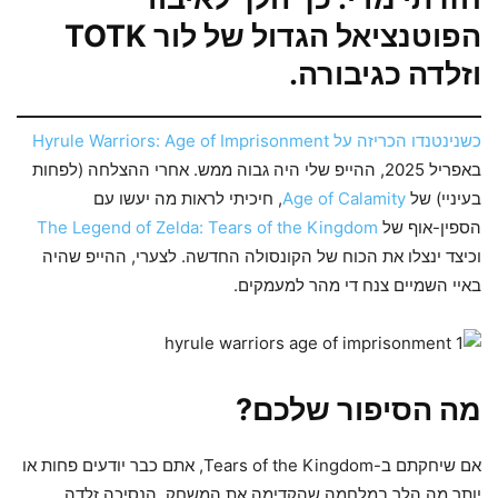
הפוטנציאל הגדול של לור TOTK
וזלדה כגיבורה.
כשנינטנדו הכריזה על Hyrule Warriors: Age of Imprisonment
באפריל 2025, ההייפ שלי היה גבוה ממש. אחרי ההצלחה (לפחות
בעיניי) של
Age of Calamity
, חיכיתי לראות מה יעשו עם
הספין-אוף של
The Legend of Zelda: Tears of the Kingdom
וכיצד ינצלו את הכוח של הקונסולה החדשה. לצערי, ההייפ שהיה
באיי השמיים צנח די מהר למעמקים.
מה הסיפור שלכם?
אם שיחקתם ב-Tears of the Kingdom, אתם כבר יודעים פחות או
יותר מה הלך במלחמה שהקדימה את המשחק. הנסיכה זלדה