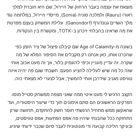
מוצאת את עצמה בעבר הרחוק של היירול, שם היא חוברת למלך
ראורו (Rauru) ולמלכה סוניה (Sonia), מייסדי היירול, במלחמה נגד
מלך השדים גנונדורף (Ganondorf). עלילת המשחק בעצם מפרטת
את מה שראינו בהבלחי זיכרון ב-TOTK, ומקשרת בין הנקודות.
בשונה מ-Age of Calamity שם קיבלנו פיצול של ציר הזמן כפי
שהכרנו אותו, כאן אנחנו רק מקבלים את הסיפור המלא של מה
שקרה. זה עדיין מעניין וכיפי להעמיק בלור, אך זה מעט אכזב אותי
שזה כל מה שיש לעלילה להציע הפעם. חשבתי שגם פה יהיה איזה
טוויסט מגניב שידרבן אותי להמשיך, אבל לצערי לא מצאתי כזה.
הקצב הרגיש לי מעט איטי ממה שאני מצפה ממשחק סטייל מוסו.
הפרקים הראשונים הם סתם אימונים תוך כדי שיעור היסטוריה, ועד
שהאקשן ממש מתחיל הרגשתי חוסר חשק להתקדם, תחושה שרק
התחזקה ככל שהבנתי שיהיו פה אפס הפתעות, אפס טוויסטים,
ובעיקר הליכה קבועה ודי מונוטונית לעבר סיום שכבר ידעתי שיגיע.