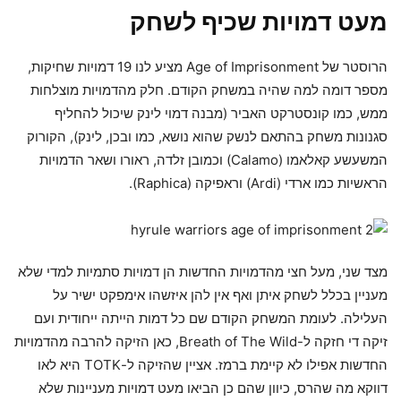
מעט דמויות שכיף לשחק
הרוסטר של Age of Imprisonment מציע לנו 19 דמויות שחיקות,
מספר דומה למה שהיה במשחק הקודם. חלק מהדמויות מוצלחות
ממש, כמו קונסטרקט האביר (מבנה דמוי לינק שיכול להחליף
סגנונות משחק בהתאם לנשק שהוא נושא, כמו ובכן, לינק), הקורוק
המשעשע קאלאמו (Calamo) וכמובן זלדה, ראורו ושאר הדמויות
הראשיות כמו ארדי (Ardi) וראפיקה (Raphica).
מצד שני, מעל חצי מהדמויות החדשות הן דמויות סתמיות למדי שלא
מעניין בכלל לשחק איתן ואף אין להן איזשהו אימפקט ישיר על
העלילה. לעומת המשחק הקודם שם כל דמות הייתה ייחודית ועם
זיקה די חזקה ל-Breath of The Wild, כאן הזיקה להרבה מהדמויות
החדשות אפילו לא קיימת ברמז. אציין שהזיקה ל-TOTK היא לאו
דווקא מה שהרס, כיוון שהם כן הביאו מעט דמויות מעניינות שלא