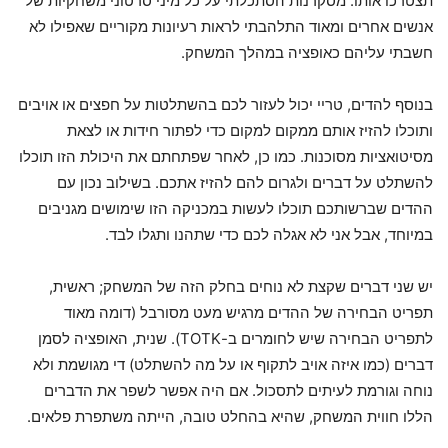
תצטרכו אותו. מסקרנות הסתכלתי על כל מיני סרטוני משחקיות של
אנשים אחרים ומאוד התלהבתי לראות רעיונות מקוריים שאפילו לא
חשבתי עליהם כאופציה במהלך המשחק.
בנוסף להדים, טריי יכול לעזור לכם בהשתלטות על חפצים או אויבים
ותוכלו להזיז אותם ממקום למקום כדי לפתור חידות או לצאת
מסיטואציות מסוכנות. כמו כן, לאחר שפתחתם את היכולת הזו תוכלו
להשתלט על דברים ולגרום להם להזיז אתכם. בשילוב נכון עם
ההדים שברשותכם תוכלו לעשות במכניקה הזו שימושים מגניבים
במיוחד, אבל אני לא אגלה לכם כדי שתהנו ותגלו לבד.
יש שני דברים שקצת לא נוחים בחלק הזה של המשחק; ראשית,
תפריט הבחירה של ההדים מרגיש מעט מסורבל (דומה מאוד
לתפריט הבחירה שיש לחומרים ב-TOTK). שנית, האופציה לסמן
דברים (כמו איזה אויב לתקוף או על מה להשתלט) די מגושמת ולא
נוחה וגורמת לעיתים לתסכול. אם היה אפשר לשפר את הדברים
הללו חווית המשחק, שהיא בהחלט טובה, הייתה משתפרת פלאים.