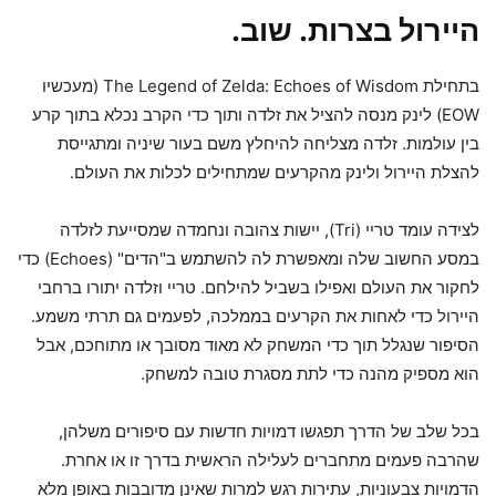
היירול בצרות. שוב.
בתחילת The Legend of Zelda: Echoes of Wisdom (מעכשיו
EOW) לינק מנסה להציל את זלדה ותוך כדי הקרב נכלא בתוך קרע
בין עולמות. זלדה מצליחה להיחלץ משם בעור שיניה ומתגייסת
להצלת היירול ולינק מהקרעים שמתחילים לכלות את העולם.
לצידה עומד טריי (Tri), יישות צהובה ונחמדה שמסייעת לזלדה
במסע החשוב שלה ומאפשרת לה להשתמש ב"הדים" (Echoes) כדי
לחקור את העולם ואפילו בשביל להילחם. טריי וזלדה יתורו ברחבי
היירול כדי לאחות את הקרעים בממלכה, לפעמים גם תרתי משמע.
הסיפור שנגלל תוך כדי המשחק לא מאוד מסובך או מתוחכם, אבל
הוא מספיק מהנה כדי לתת מסגרת טובה למשחק.
בכל שלב של הדרך תפגשו דמויות חדשות עם סיפורים משלהן,
שהרבה פעמים מתחברים לעלילה הראשית בדרך זו או אחרת.
הדמויות צבעוניות, עתירות רגש למרות שאינן מדובבות באופן מלא