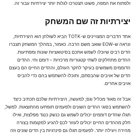
ולפתוח את המפה, פשוט תצטרכו לגלות יותר יצירתיות עבור זה.
יצירתיות זה שם המשחק
אחד הדברים המצויינים ש-TOTK הביא לשולחן הוא היצירתיות,
ונראה ש-EOW שואב משם הרבה. כאמור, במהלך המשחק תצברו
הדים רבים שיוכלו לשמש אתכם בסיטואציות שונות ומפתיעות.
ההדים מתחלקים לשתי קטגוריות מרכזיות – דומם וחי. ההדים
הדוממים משמשים בעיקר לחקר העולם, וההדים החיים הם בעצם
הדים של אויבים שהבסתם, ותוכלו להשתמש בהם כדי להביס
אויבים אחרים.
אבל זה מאוד מכליל וגס; למעשה, היצירתיות שלכם תכתיב כיצד
להשתמש בסוגי ההדים השונים ולפעמים תופתעו מהתוצאות. למשל,
תגלו שהדים דוממים יכולים לשמש גם כנשק כנגד מפלצות, ואילו
חלק מההדים החיים יכולים לעזור לכם להגיע למקומות בצורה
מהירה ויעילה יותר. לפעמים תגלו גם סינרגיות בין הדים שונים וזה