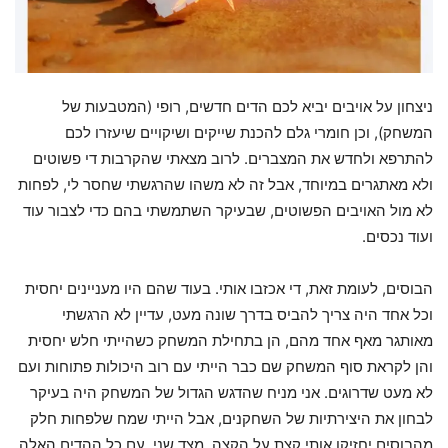
ניצחון על אויבים יביא לכם הדים חדשים, רופי (המטבעות של
המשחק), וכן חומרי גלם להכנת שייקים ושיקויים שיעזרו לכם
להתרפא ולחדש את המצברים. לרוב מצאתי שהקרבות די פשוטים
ולא מאתגרים במיוחד, אבל זה לא משהו שהרגשתי שחסר לי, לפחות
לא מול האויבים הפשוטים, שבעיקר השתמשתי בהם כדי לצבור עוד
ועוד נכסים.
הבוסים, לעומת זאת, די אכזבו אותי. בעוד שהם היו מעניינים יחסית
וכל אחד היה צריך להביס בדרך שונה מעט, עדיין לא הרגשתי
מאותגר מאף אחד מהם, הן בתחילת המשחק כשהייתי חלש יחסית
והן לקראת סוף המשחק שם כבר הייתי עם רוב היכולות פתוחות ועם
לא מעט שדרוגים. אני מניח שהדגש הגדול של המשחק היה בעיקר
לבחון את היצירתיות של השחקנים, אבל הייתי שמח שלפחות חלק
מהבוסים יחזיקו אותי קצת על הקצה. מצד שני, עם כל ההדים האלה