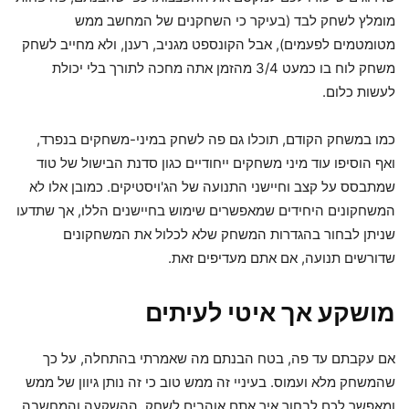
מומלץ לשחק לבד (בעיקר כי השחקנים של המחשב ממש
מטומטמים לפעמים), אבל הקונספט מגניב, רענן, ולא מחייב לשחק
משחק לוח בו כמעט 3/4 מהזמן אתה מחכה לתורך בלי יכולת
לעשות כלום.
כמו במשחק הקודם, תוכלו גם פה לשחק במיני-משחקים בנפרד,
ואף הוסיפו עוד מיני משחקים ייחודיים כגון סדנת הבישול של טוד
שמתבסס על קצב וחיישני התנועה של הג'ויסטיקים. כמובן אלו לא
המשחקונים היחידים שמאפשרים שימוש בחיישנים הללו, אך שתדעו
שניתן לבחור בהגדרות המשחק שלא לכלול את המשחקונים
שדורשים תנועה, אם אתם מעדיפים זאת.
מושקע אך איטי לעיתים
אם עקבתם עד פה, בטח הבנתם מה שאמרתי בהתחלה, על כך
שהמשחק מלא ועמוס. בעיניי זה ממש טוב כי זה נותן גיוון של ממש
ומאפשר לכם לבחור איך אתם אוהבים לשחק. ההשקעה והמחשבה