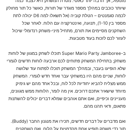
מונופול, אך הרבה יותר כאוטי. מטרת המשחק היא לצבור כמה
שיותר כוכבים במהלך מספר מוגדר של תורות, כאשר כל תור מחולק
לכמה סגמנטים – הטלת קוביה (אל תשאלו למה D6 יכולה לתת
מספר בין 1-10), תנועה, ואינטרקציה עם הלוח. לאחר שכל
השחקנים מסיימים את תורם, מתחיל מיני-משחק רנדומלי שיכול
לעזור לכם לזכות בעוד מטבעות.
ב-Super Mario Party Jamboree תוכלו לשחק במגוון של לוחות
משחק; בתחילת המשחק פתוחים לכם ארבעה לוחות חדשים לגמרי
שלא הופיעו בעבר, ובמהלך המשחק תוכלו לפתוח עוד שלושה
לוחות, שניים מהם היו במשחקי עבר ואחד חדש לגמרי. המשחק
ממש מצליח להביא יחודיות לכל לוח, ובכל אחד מהם יש גימיק
מיוחד שישאיר אתכם דרוכים. אין מה לומר, הלוחות ממש מגוונים,
מעניינים וכיפיים, ואם אתם אוהבים שמלא דברים יכולים להשתנות
פתאום, ודאי תהנו מהם.
ואם מדברים על דברים חדשים, תכירו את מנגנון החבר (Buddy).
תוך כדי משחק תופיע אחת מהדמויות על הלוח, ואם השחקנים