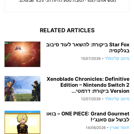
נוטש אותנו לגמרי לטובת מסע להיות הכי גיבור שבעולם.
RELATED ARTICLES
Star Fox ביקורת: להשאר לעוד סיבוב
בגלקסיה
מיטב קלינפלד
-
15/07/2026
Xenoblade Chronicles: Definitive
Edition – Nintendo Switch 2
Version ביקורת: דרמטי...
מיטב קלינפלד
-
12/07/2026
ONE PIECE: Grand Gourmet – בואו
לבשל עם סאנג'י!
תומר שטיין
-
14/06/2026