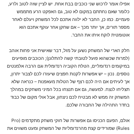
אפילו אומר לרכוש שני כוכבים בבת אחת. יש לציין שזה לטוב ולרע,
כלומר שאם נחתתם במקום לא טוב, גם האפקט הרע מתממש
פעמיים. כמו כן, החבר לא ילווה אתכם לכל המשחק ויעלם לאחר
מספר תורים, אך יותר מכך – אם שחקן אחר עוקף אתכם הוא
אוטומטית לוקח איתו את החבר.
חלק הארי של המשחק נשען על מזל, דבר שאישית אני פחות אוהב
(למרות שכשהוא פועל לטובתי קשה להתלונן); הכוכבים מופיעים
במיקומים רנדומליים, הטלת הקוביה רנדומלית וגם הרבה אלמנטים
נוספים. נכון – יש אפשרות לקנות חפצים שיעזרו לכם לצבור יתרון,
אך לעיתים אם היה לכם רצף של הטלות מעאפנות – כנראה שלא
תצליחו לנצח. למעשה, גם אם תנצחו בכל המיני משחקים במהלך
המשחק זה ממש לא מבטיח לכם ניצחון, אבל אולי מקום של כבוד
בחדר התהילה של החבורה שלכם.
אולם, הפעם הכניסו גם אפשרות של חוקי משחק מתקדמים (Pro
Rules) שמורידים קצת מהרנדומליות של המשחק ומעט משווים את