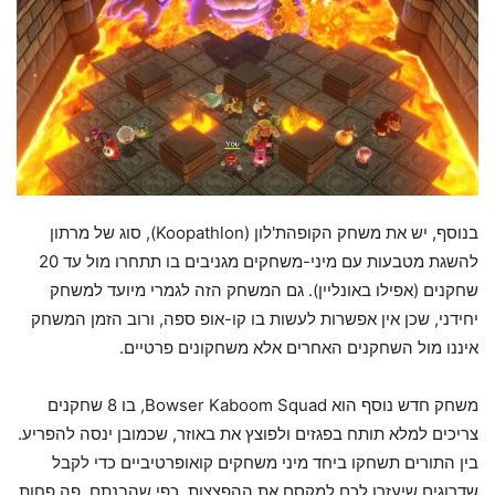
בנוסף, יש את משחק הקופהת'לון (Koopathlon), סוג של מרתון
להשגת מטבעות עם מיני-משחקים מגניבים בו תתחרו מול עד 20
שחקנים (אפילו באונליין). גם המשחק הזה לגמרי מיועד למשחק
יחידני, שכן אין אפשרות לעשות בו קו-אופ ספה, ורוב הזמן המשחק
איננו מול השחקנים האחרים אלא משחקונים פרטיים.
משחק חדש נוסף הוא Bowser Kaboom Squad, בו 8 שחקנים
צריכים למלא תותח בפגזים ולפוצץ את באוזר, שכמובן ינסה להפריע.
בין התורים תשחקו ביחד מיני משחקים קואופרטיביים כדי לקבל
שדרוגים שיעזרו לכם למקסם את ההפצצות. כפי שהבנתם, פה פחות