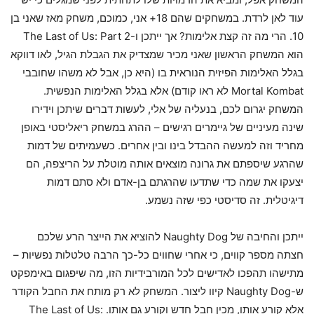
עוד לאן לרדת. במשחקים שהם 18+ אני, כמוכם, משחק מאז שאני בן
10. הרי מה זה קצת אלימות? אך ייתכן ו-The Last of Us: Part 2
הוא המשחק הראשון שאני מכיר שמצדיק את הגבלת הגיל, לאו דווקא
בגלל האלימות הפיזית הנוראית בו (היא כן, אבל לא משהו שחובבי
Mortal Kombat לא ראו קודם) אלא בגלל האלימות הנפשית.
המשחק יגרום לכם, בנעליה של אלי, לעשות דברים שיתכן וידירו
שינה מעיניים של גיימרים רגישים – ההרג במשחק ריאליסטי באופן
מחריד וזה למעשה ההבדל בינו ובין אחרים. כשעמיתים של דמות
שהרגע שיספתם את גרונה מוצאים אותה מוטלת על הריצפה, הם
יצעקו את שמה כדי שתדעו שהרגתם בן-אדם ולא סתם דמות
דיגיטלית. זה סדיסטי כפי שזה נשמע.
ייתכן והחיבה של Naughty Dog להוציא את הייצר הרע שלכם
חצתה מספר קווים, כי אחרי שחווים כל-כך הרבה טלטלות נפשיות –
מתישהו תהפכו לאדישים לכל המורבידיות הזו, מה שיפגום באימפקט
ש-Naughty Dog קיוו ליצור. המשחק לא רק מותח את החבל הקודר
אלא קורע אותו, מכין חבל חדש וקורע גם אותו. The Last of Us: