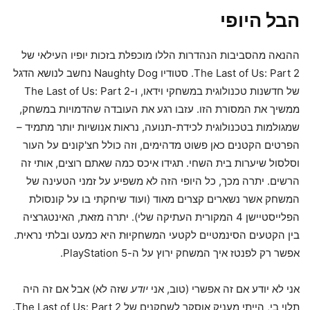
הבל היופי
ההנאה מהסביבות הנהדרות הללו מוכפלת בזכות יופיו העילאי של
The Last of Us: Part 2. סטודיו Naughty Dog נחשב לנושא הדגל
של חדשנות טכנולוגית במשחקי וידאו, ו-The Last of Us: Part 2
ממשיך את המסורת הזו. עזבו רגע את העובדה שהדמויות במשחק,
שמגולמות בטכנולוגית לכידת-תנועה, נראות אנושיות יותר מתמיד –
הפרטים הקטנים כאן פשוט מדהימים, וזה כולל חצ'קונים על העור
וסלסול שיערות בית השחי. תגידו איכס כמה שאתם רוצים, אותי זה
הרשים. יתרה מכך, כל היופי הזה לא משפיע על זמני הטעינה של
המשחק אשר נשארים קצרים מאוד (ועוד שיחקתי בו על קונסולת
הפלייסטיישן 4 המקורית העתיקה שלי). יתרה מזאת, האינטגרציה
בין הקטעים הסינמטיים לקטעי המשחקיוּת היא כמעט ובלתי נראית.
אפשר רק לפנטז איך המשחק ירוץ על ה-PlayStation 5.
אני לא יודע אם זה אפשרי (טוב, אני
יודע
שזה לא) אבל אם זה היה
תלוי בי, הייתי מעניק אוסקר לשחקנים של The Last of Us: Part 2.