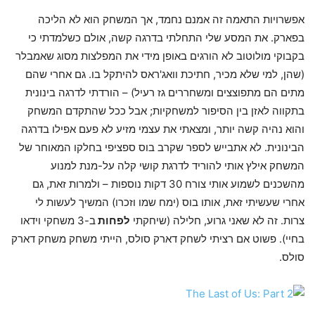
אפשרויות התאמה זה אמנם נחמד, אך המשחק הוא לא הליכה
בפארק. את המסע שלי התחלתי בדרגה קשה, אולם כשלמדתי כי
בקבוקי מולוטוב לא הורגים באופן מידי את המפלצות מסוג שאמבלר
(שהן, למי שלא מכיר, חתיכת וואג'ראס להיתקל בו. גם אחרי שהם
מתים הם מתפוצצים ומשחררים גז רעיל) – הורדתי לדרגה בינונית
בתקווה לאזן בין הסיפור למשחקיות; אבל ככל שהתקדם המשחק
והוא נהיה קשה יותר, ומצאתי את עצמי מזיע לא פעם אפילו בדרגה
הבינונית. לא אתבייש לספר שקרב בוס ספציפי בחלקו המאוחר של
המשחק אילץ אותי להוריד לדרגת קושי קלה על-מנת למנוע
מהשכנים לשמוע אותי צורח 30 דקות נוספות – ולמרות זאת, גם
אחרי שעשיתי זאת, אותו בוס (ימח שמו וזכרו) המשיך לעשות לי
צרות. זה לא שאני גרוע, חלילה (שיחקתי
לפחות
ב-3 משחקי וידאו
בחיי). פשוט אם רציתי לשחק דארק סולס, הייתי משחק משחק דארק
סולס.