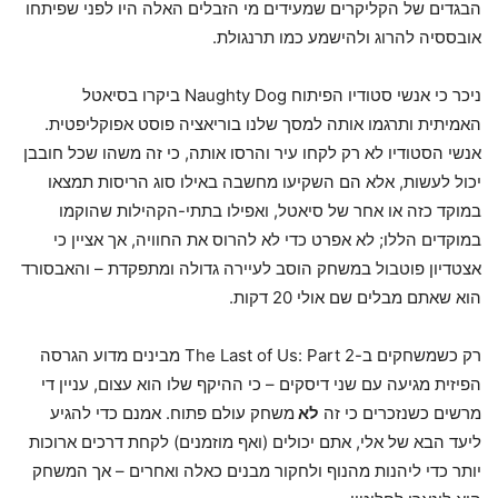
הבגדים של הקליקרים שמעידים מי הזבלים האלה היו לפני שפיתחו
אובססיה להרוג ולהישמע כמו תרנגולת.
ניכר כי אנשי סטודיו הפיתוח Naughty Dog ביקרו בסיאטל
האמיתית ותרגמו אותה למסך שלנו בוריאציה פוסט אפוקליפטית.
אנשי הסטודיו לא רק לקחו עיר והרסו אותה, כי זה משהו שכל חובבן
יכול לעשות, אלא הם השקיעו מחשבה באילו סוג הריסות תמצאו
במוקד כזה או אחר של סיאטל, ואפילו בתתי-הקהילות שהוקמו
במוקדים הללו; לא אפרט כדי לא להרוס את החוויה, אך אציין כי
אצטדיון פוטבול במשחק הוסב לעיירה גדולה ומתפקדת – והאבסורד
הוא שאתם מבלים שם אולי 20 דקות.
רק כשמשחקים ב-The Last of Us: Part 2 מבינים מדוע הגרסה
הפיזית מגיעה עם שני דיסקים – כי ההיקף שלו הוא עצום, עניין די
מרשים כשנזכרים כי זה
לא
משחק עולם פתוח. אמנם כדי להגיע
ליעד הבא של אלי, אתם יכולים (ואף מוזמנים) לקחת דרכים ארוכות
יותר כדי ליהנות מהנוף ולחקור מבנים כאלה ואחרים – אך המשחק