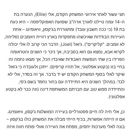
חצי עשור לאחר אירועי המשחק הקודם, אלי (Ellie), הנערה בת
ה-14 עמה טיילנו לאורך ארה"ב שסועת האפוקליפסה – היא כעת
בת 19 (כי ככה חשבון עובד) ומתגוררת בג'קסון, וויאומינג – אחת
העיירות הבודדות שאיכשהו מתפקדות בארץ רוויית הזומבים (סליחה,
לא זומבים. "קליקרים"). ג'ואל (Joel), הדבר הכי קרוב לו אלי יכולה
לקרוא אבא, נמצא גם הוא בסביבה, אך ניכר כי השנים והטראומה
הפרידו בין שתי הנפשות האבודות שאיבדו הכל, אך מצאו נחמה זה
בחיי בזו (בקטע אפלטוני, אל תהיו קריפים). ייתכן ולעובדה כי ג'ואל
שיקר לאלי בסוף המשחק הקודם יש יד בדבר. אך זה בסדר, אלי לא
לבד: במהלך השנים היא התיידדה עם בחור נחמד בשם ג'סי,
והתיידדה
ממש טוב
עם חברתם המשותפת דינה (וזה כבר לא בקטע
אפלטוני).
כן, אלי חיה לה חיים פסטורליים בעיירה המושלגת ג'קסון, וויאומינג.
אם זו הייתה אפשרות, בכיף הייתי מבלה את המשחק כולו בג'קסון –
בונה לאלי מערכות יחסים, מפתח את העיירה ואולי פותח חווה איזה