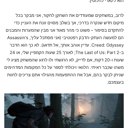
הוא לינארי לחלוטין.
לרוב, במשחקים שמעודדים את השחקן לחקור, אני מבקר בכל
מיקום חדש שנקרה בדרכי, אך בשלב מסוים זונח את העניין כדי
להתקדם בסיפור – פשוט כי מהר מאוד אני מבין שהמערות והמבנים
הם למעשה העתק-הדבק רפטטיבי (אני מסתכל עליך, Assassin's
Creed: Odyssey. עדיין אוהב אותך, אל תדאג). לא כך הוא הדבר
ב-The Last of Us: Part 2; לאורך 25 שעות הקמפיין שלי, או 24
שעות ו-20 דקות, אם לדייק, לא הרגשתי ולוּ לרגע שהמשחק מציג לי
משהו שכבר ראיתי. הלוואי ויכולתי לספר על כל המקומות המדהימים
שניתן לבקר בהם, אבל את ההתפעמות מהגילוי אתם צריכים לחוות
בעצמכם.