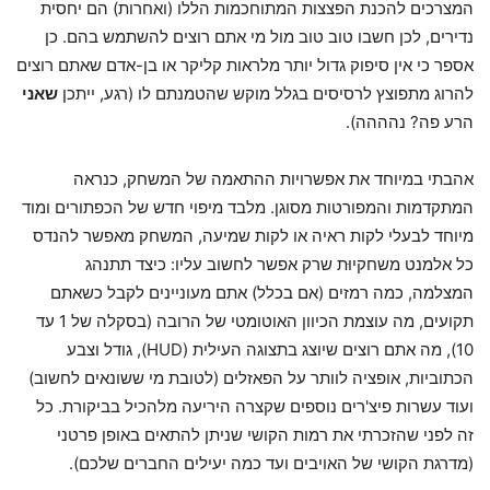
המצרכים להכנת הפצצות המתוחכמות הללו (ואחרות) הם יחסית
נדירים, לכן חשבו טוב טוב מול מי אתם רוצים להשתמש בהם. כן
אספר כי אין סיפוק גדול יותר מלראות קליקר או בן-אדם שאתם רוצים
להרוג מתפוצץ לרסיסים בגלל מוקש שהטמנתם לו (רגע, ייתכן
שאני
הרע פה? נהההה).
אהבתי במיוחד את אפשרויות ההתאמה של המשחק, כנראה
המתקדמות והמפורטות מסוגן. מלבד מיפוי חדש של הכפתורים ומוד
מיוחד לבעלי לקות ראיה או לקות שמיעה, המשחק מאפשר להנדס
כל אלמנט משחקיוּת שרק אפשר לחשוב עליו: כיצד תתנהג
המצלמה, כמה רמזים (אם בכלל) אתם מעוניינים לקבל כשאתם
תקועים, מה עוצמת הכיוון האוטומטי של הרובה (בסקלה של 1 עד
10), מה אתם רוצים שיוצג בתצוגה העילית (HUD), גודל וצבע
הכתוביות, אופציה לוותר על הפאזלים (לטובת מי ששונאים לחשוב)
ועוד עשרות פיצ'רים נוספים שקצרה היריעה מלהכיל בביקורת. כל
זה לפני שהזכרתי את רמות הקושי שניתן להתאים באופן פרטני
(מדרגת הקושי של האויבים ועד כמה יעילים החברים שלכם).