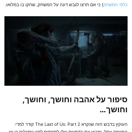
כלפי המשחק
) כי אם תרצו לגבש דעה על המשחק, שחקו בו במלואו.
סיפור על אהבה וחושך, וחושך,
וחושך…
העוקץ בדבש הזה שנקרא The Last of Us: Part 2 קודר למדי.
המשחק אפל, ומביא את הדמויות שלו לתחתית לפני שמגלים כי יש