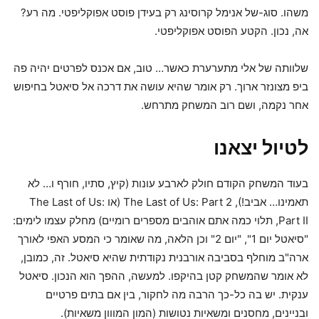
משהו. סוג-של אנימל קרוסינג רק בעידן פוסט אפוקליפטי. מה רע?
אה, נכון. הקטע הפוסט אפוקליפטי.
שלוותה של אלי מתערערת כאשר… טוב, אם אכנס לפרטים יהיה פה
ביפ מצונזר ארוך. רק אומר שהיא עושה את דרכה אל סיאטל בחיפוש
אחר נקמה, ושם רוב המשחק מתרחש.
לטיול יצאנו
בעוד המשחק הקודם חולק לארבע עונות (קיץ, סתיו, חורף ו… לא
תאמינו… אביב!), The Last of Us: Part 2 (או The Last of Us:
Part II, תלוי כמה אתם אוהבים מספרים רומיים) מחלק עצמו לימים:
"סיאטל יום 1", "יום 2" וכן הלאה, מה שאומר כי המסע האפי לאורך
ארה"ב מוחלף בסביבה אורבנית נקודתית שהיא סיאטל. זה, כמובן,
לא אומר שהמשחק קטן בהיקפו. למעשה, ההפך הוא הנכון. סיאטל
ענקית. יש בה כל-כך הרבה מה לחקור, בין אם בתים פרטיים
ובניינים, מחסנים ומשאיות נטושות (המון המווון משאיות).