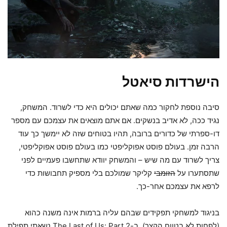
הישרדות סיאטל
סיבה נוספת לחקור כמה שאתם יכולים היא כדי לשרוד. המשחק,
נגיד ככה, לא אדיב בנשקים. אם אתם מוצאים את עצמכם עם מספר
דו-ספרתי של כדורים ברובה, תהיו בטוחים שזה לא יימשך כך עוד
הרבה זמן. בעולם פוסט אפוקליפטי כמו בעולם פוסט אפוקליפטי,
צריך לשרוד עם מה שיש – והמשחק יוודא שתחשבו פעמיים לפני
שתסתערו על
הזומבי
קליקר שמולכם בלי מספיק תחבושות כדי
לרפא את עצמכם אחר-כך.
בניגוד למשחקי תפקידים שבהם עליה ברמות אינה משנה כהוא
(לפחות לא בטווח הקצר), ב-The Last of Us: Part 2 נשאתי תפילת