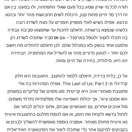
תודה לכל מי שרק שמע בכל פעם שאלי התפתחה, ולוּ במעט: בין אם
זה דרך מד חיים פחות קטן, היכולת לשים תחבושות מהר יותר וכהנא
וכהנא. אפילו כשיש לאלי מספיק חומרים על-מנת לשדרג רובה
כלשהו שנמצא ברשותה, תיאלצו לחכות עד שתמצאו סביבת עבודה
בה תוכלו לעצור ולטפל בארסנל – וגם
אז
סביר שתוכלו לשדרג רק
אלמנט אחד בנשק ולא במכלול שלם. לכן תיאלצו להחליט מה חשוב
לכם יותר – לטעון כדורים מהר או להגדיל את המחסנית. הבחירה
הזו היא, מילולית, בחירה של חיים ומוות.
על כן, בלית ברירה, תיאלצו ללמוד להתגנב. התגנבות היא חלק
קרדינלי מ-The Last of Us: Part 2. אפילו המהירות בה אלי
מתגנבת מאחורי אויב היא קריטית: סוג מסוים של קליקרים במשחק
הוא אמנם עיוור, אך יכולות השמיעה שלו מפלצתיות (תרתי משמע).
מול אויבים אחרים, גם האנושיים שבהם, אתם יכולים לבחור אם
לזחול בדשא ולקחת את הזמן, או אם לנסות מזלכם בהתגנבות איטית
(או איטית פחות) מאחור. אופציה נוספת מאפשרת להשליך לבנים או
בקבוקים למיקום אחר כדי שתוכלו ליצור את הסיטואציה האידיאלית