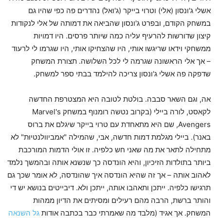
אשלי ג'ונסון (אלי) וטרוי בייקר (ג'ואל) נהדרים פה כפי שהיו גם
במשחק הקודם, ובפרט ג'ונסון שהביאה את דמותה של אלי לנקודות
קיצון שדורשות להרעיף עליה כמה שיותר פרסים. היו דמויות
ממשחקי וידאו שריגשו אותי, היו שהצחיקו אותי, היו שגרמו לי לרעוד
– אך אלי הראשונה שגרמה לי לכל השלושה. תצורת המשחק
שדפקה פה אשלי ג'ונסון צריכה להילמד בבתי ספר למשחק.
אה, וגם השאר סבבה. בולטת לטובה היא המצטרפת החדשה
לקאסט, לורה ביילי (בקרוב נטשה רומנוף במשחק Marvel's
Avengers, שם היא מתאחדת עם טרוי בייקר שיגלם את ברוס
באנר). ביילי מגלמת דמות חדשה, אבּי, שהמילה "אמביוולנטיוּת" לא
מתחילה לתאר את מה שאני חש כלפיה. זו אולי הדמות המורכבת
ביותר בתולדות הזיכיון, והיא הונדסה כך שנשנא אותה ובהמשך נלמד
לאהוב אותה – אך זה שהיא הונדסה איך שהונדסה, לא אומר שכך גם
תרגישו כלפיה. ייתכן ותאהבו אותה, ייתכן ולא. דיבייטים בנושא יש די
והותר ברשת, הרבה מהם רעילים ומסיתים את הדיון ממהות
המשחק. אך אגיד (מלבד מה שאמרתי כבר בכתבה אודות
גל השנאה