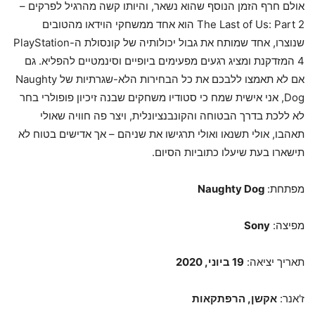
אולם חרף הזמן הנוסף שהוא נשאר, והיותו קשה מהרגיל לפרקים –
The Last of Us: Part 2 הוא אחד ממשחקי הוידאו מהטובים
שנוצרו, אחד שמותח את גבול יכולותיה של קונסולת ה-PlayStation
4 המזדקנת ומציג רגעים מפעימים ביופיים וסינמטיים להפליא. גם
אם לא תאמצו ללבכם את כל הבחירות הלא-שגרתיות של Naughty
Dog, אני אישית שמח כי סטודיו משחקים שבנה זיכיון פופולרי בחר
לא ללכת בדרך הבטוחה והקונבנציונלית, ויצר פה חוויה שאולי
תאהבו, אולי תשנאו ואולי תרגישו את שניהם – אך אדישים בטוח לא
תישארו בעת שיעלו כתוביות הסיום.
מפתחת:
Naughty Dog
מפיצה:
Sony
תאריך יציאה:
19 ביוני, 2020
ז'אנר:
אקשן, הרפתקאות