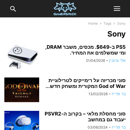
Home
Tags
Sony
Sony
PS5 ב-$649. מכסים, משבר DRAM,
ומי שמשלמים את המחיר.
אלי גרובין
-
21/04/2026
סוני מכריזה על רימייקים לטרילוגיית
God of War המקורית ומשחק חדש...
בר פרייז
-
13/02/2026
סוני מחסלת מלאי – בקרוב ה-PSVR2
יעבוד גם במחשב
בר פרייז
-
03/06/2024