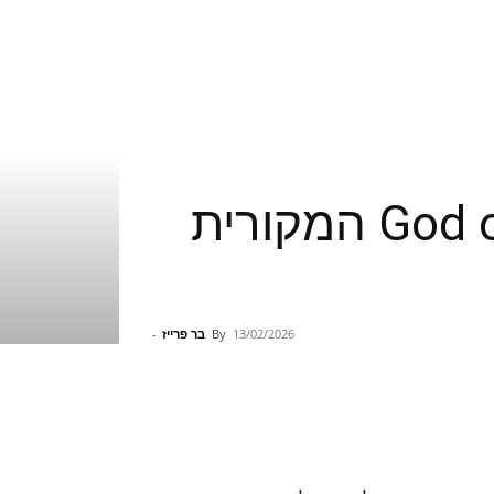
סוני מכריזה על רימייקים לטרילוגיית God of War המקורית
13/02/2026
By
בר פרייז
-
Pinterest