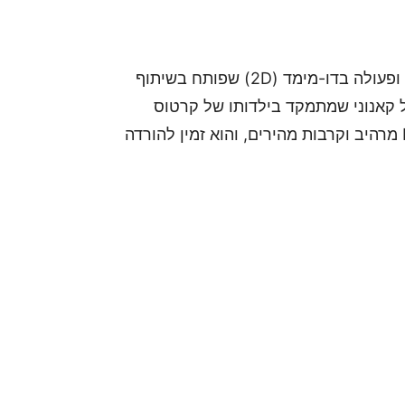
לא מדובר בהמשך לסדרה, אלא במשחק הרפתקאות ופעולה בדו-מימד (2D) שפותח בשיתוף
משחק הוא פריקוול קאנוני שמתמקד בילדותו של קרטוס
בספרטה לצד אחיו דיימוס. הוא מציג סגנון Pixel Art מרהיב וקרבות מהירים, והוא זמין להורדה