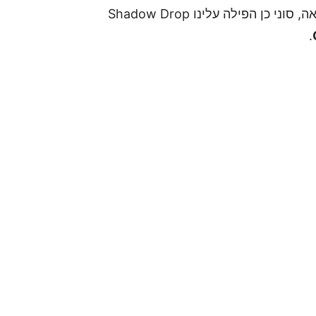
בעוד שהרימייקים הם עניין של שנים קדימה ככל הנראה, סוני כן הפילה עלינו Shadow Drop
.