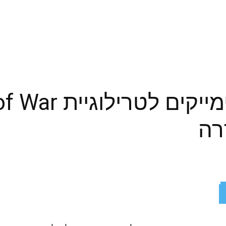
רה
ReddIt
X
Facebook