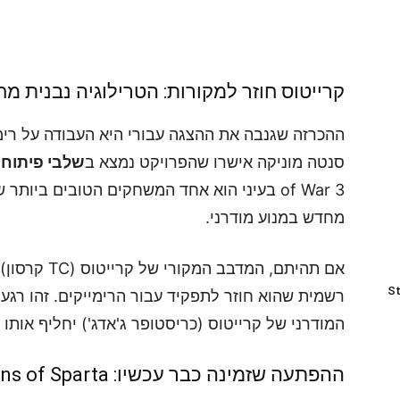
קרייטוס חוזר למקורות: הטרילוגיה נבנית מ
ההכרזה שגנבה את ההצגה עבורי היא העבודה על רימ
סנטה מוניקה אישרו שהפרויקט נמצא ב
שלבי פיתוח 
of War 3 בעיני הוא אחד המשחקים הטובים ביות
מחדש במנוע מודרני.
אם תהיתם, המד
St
רשמית שהוא חוזר לתפקיד עבור הרימייקים. זהו רג
המודרני של קרייטוס (כריסטופר ג'אדג') יחליף אותו 
ההפתעה שזמינה כבר עכשיו: God of War: Sons of Sparta