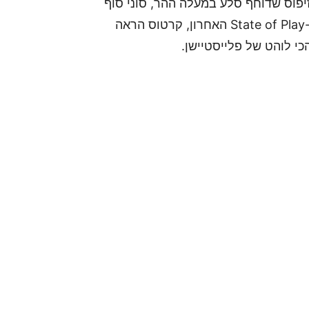
יפוס שדוחף סלע במעלה ההר, סוני סוף
סוף הניחה את הקלפים על השולחן. במהלך אירוע ה-State of Play האחרון, קרטוס הראה
כי לוהט של פלייסטיישן.