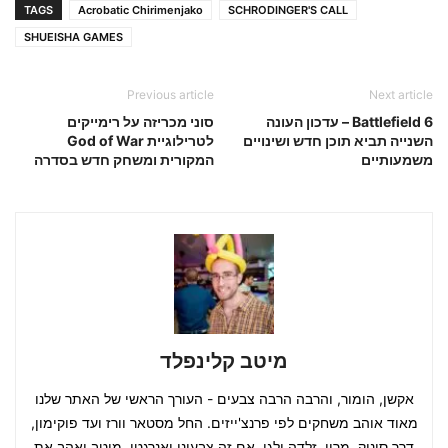
TAGS
Acrobatic Chirimenjako
SCHRODINGER'S CALL
SHUEISHA GAMES
Previous article
Next article
Battlefield 6 – עדכון העונה
סוני מכריזה על רימייקים
השנייה תביא תוכן חדש ושינויים
לטרילוגיית God of War
משמעותיים
המקורית ומשחק חדש בסדרה
מיטב קלינפלד
אקשן, הומור, והרבה הרבה צבעים - העורך הראשי של האתר שלנו
מאוד אוהב משחקים לפי פרנצ'ייזים. החל מסטאר וורז ועד פוקימון,
דרך סוניק, מריו, זלדה ולגו, אם זה צבעוני ואנרגטי, מיטב יאהב את