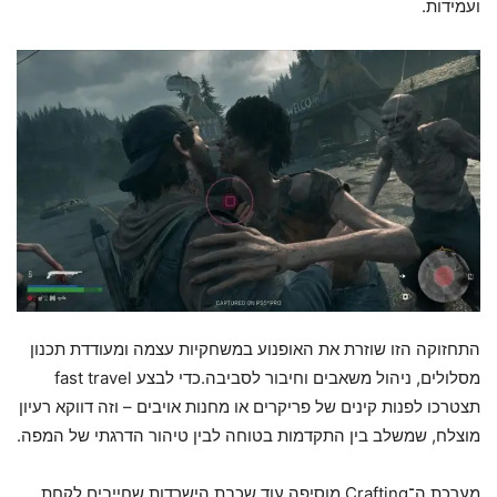
ועמידות.
התחזוקה הזו שוזרת את האופנוע במשחקיות עצמה ומעודדת תכנון
מסלולים, ניהול משאבים וחיבור לסביבה.כדי לבצע fast travel
תצטרכו לפנות קינים של פריקרים או מחנות אויבים – וזה דווקא רעיון
מוצלח, שמשלב בין התקדמות בטוחה לבין טיהור הדרגתי של המפה.
מערכת ה־Crafting מוסיפה עוד שכבת הישרדות שחייבים לקחת