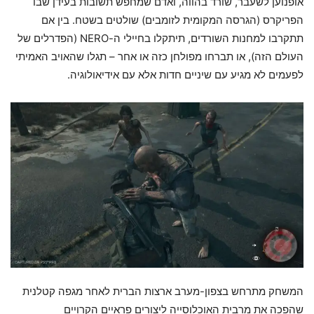
אופנוען לשעבר, שורד בהווה, ואדם שמחפש תשובות בעידן שבו
הפריקרס (הגרסה המקומית לזומבים) שולטים בשטח. בין אם
תתקרבו למחנות השורדים, תיתקלו בחיילי ה-NERO (הפדרלים של
העולם הזה), או תברחו מפולחן כזה או אחר – תגלו שהאויב האמיתי
לפעמים לא מגיע עם שיניים חדות אלא עם אידיאולוגיה.
המשחק מתרחש בצפון-מערב ארצות הברית לאחר מגפה קטלנית
שהפכה את מרבית האוכלוסייה ליצורים פראיים הקרויים