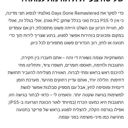
כדי לסקר את Days Gone Remastered נאלצתי לנסוע חצי מדינה,
כי אין לי PS5 בבית (אני בכלל שחקן PC גאה). אולי בגלל זה, ואולי
לא, חוויית הכיוון עם השלט הייתה פשוט מתסכלת; רק אם עומדים
במקום ומכוונים בזהירות אפשר לפגוע. ברגע שצריך לירות תוך כדי
תנועה או לחץ, רוב הכדורים פשוט מתפזרים לכל כיוון.
המשחקיות עצמה נשארה די זהה – אתם תעברו בין חקירה,
התגנבות ולחימה, תאספו חומרים, תשפרו ציוד, ותחליטו מתי
להיכנס ראש בראש ומתי לברוח. האווירה מצליחה להעביר תחושת
דחיפות: הלילה יורד, ואתם עדיין רחוקים מהיעד. מערכת הזמן
דינמית ומוסיפה לחץ, אבל עם מספיק סבלנות אפשר לגשת
למשימות בגישה שקטה יותר. והאמינו לי – כדאי לבחור בגישה הזו.
התגנבות היא כמעט הכרח (במיוחד לאור הכוונת הגרועה ב-PS5);
אפילו בגרסה הקלה, להצליח לפגוע בראש של פריקר בתנועה
מרגישה כמו מיני-משימה בפני עצמה.