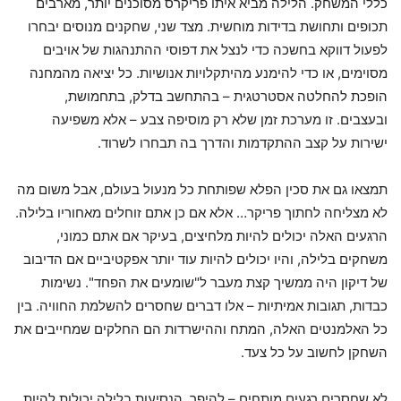
כללי המשחק. הלילה מביא איתו פריקרס מסוכנים יותר, מארבים
תכופים ותחושת בדידות מוחשית. מצד שני, שחקנים מנוסים יבחרו
לפעול דווקא בחשכה כדי לנצל את דפוסי ההתנהגות של אויבים
מסוימים, או כדי להימנע מהיתקלויות אנושיות. כל יציאה מהמחנה
הופכת להחלטה אסטרטגית – בהתחשב בדלק, בתחמושת,
ובעצבים. זו מערכת זמן שלא רק מוסיפה צבע – אלא משפיעה
ישירות על קצב ההתקדמות והדרך בה תבחרו לשרוד.
תמצאו גם את סכין הפלא שפותחת כל מנעול בעולם, אבל משום מה
לא מצליחה לחתוך פריקר… אלא אם כן אתם זוחלים מאחוריו בלילה.
הרגעים האלה יכולים להיות מלחיצים, בעיקר אם אתם כמוני,
משחקים בלילה, והיו יכולים להיות עוד יותר אפקטיביים אם הדיבוב
של דיקון היה ממשיך קצת מעבר ל"שומעים את הפחד". נשימות
כבדות, תגובות אמיתיות – אלו דברים שחסרים להשלמת החוויה. בין
כל האלמנטים האלה, המתח וההישרדות הם החלקים שמחייבים את
השחקן לחשוב על כל צעד.
לא שחסרים רגעים מותחים – להיפך. הנסיעות בלילה יכולות להיות