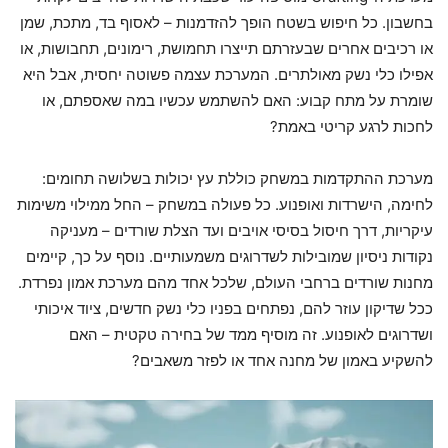
בחשבון. כל חיפוש בשטח הופך להזדמנות – לאסוף בד, מתכת, שמן
או רכיבים אחרים שבעזרתם תייצרו תחמושת, רימונים, תחבושות, או
אפילו כלי נשק מאולתרים. המערכת עצמה פשוטה יחסית, אבל היא
שומרת על מתח קבוע: האם להשתמש עכשיו במה שאספתם, או
לחכות לרגע קריטי באמת?
מערכת ההתקדמות במשחק כוללת עץ יכולות בשלושה תחומים:
לחימה, הישרדות ואופנוע. כל פעולה במשחק – החל ממילוי משימות
עיקריות, דרך חיסול בסיסי אויבים ועד הצלת שורדים – מעניקה
נקודות ניסיון שמובילות לשדרוגים משמעותיים. נוסף על כך, קיימים
מחנות שורדים ברחבי העולם, שלכל אחד מהם מערכת אמון נפרדת.
ככל שדיקון עוזר להם, נפתחים בפניו כלי נשק חדשים, ציוד איכותי
ושדרוגים לאופנוע. זה מוסיף ממד של בחירה טקטית – האם
להשקיע באמון של מחנה אחד או לפזר משאבים?