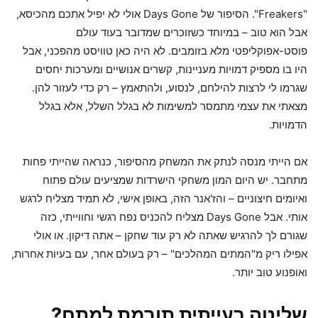
"Freakers". הסיפור של Days Gone אולי לא יפיל אתכם מהכיסא,
אבל הוא טוב – במיוחד כשזוכרים שמדובר בעוד עולם
פוסט-אפוקליפטי מלא בזומבים. לא היה כאן טוויסט מהפכני, אבל
היו בו מספיק דמויות מעניינות, קשרים אנושיים ומערכות יחסים
שגרמו לי לרצות להילחם, לנסוע, ולהתאמץ – רק כדי לעזור להן.
מצאתי את עצמי מתמסר למשימות לא בגלל השלל, אלא בגלל
הדמויות.
אם הייתי מנסה לנתק את המשחק מהסיפור, כנראה שהייתי פחות
מתחבר. יש היום המון משחקי הישרדות שמציעים עולם פתוח
ואיומים חיצוניים – והז'אנר הזה, באופן אישי, לא תמיד מצליח לרגש
אותי. אבל Days Gone מצליח להכניס נפח רגשי וחווייתי, כזה
שגורם לך להרגיש שאתה לא רק עוד שחקן – אתה דיקון. או אולי
אפילו ריק מ"המתים המהלכים" – רק בעולם אחר, עם בעיות אחרות,
ואופנוע טוב יותר.
שליטה בעייתית תורמת למתח?