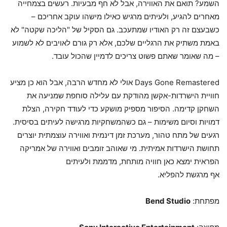
השמע? תואם את האווירה, אבל לא חף מבעיות. רעשים בצמחייה
מאחרים להגיע, ולעיתים מרגיש כאילו מישהו עוקב אחריכם –
כשבעצם זה רק האודיו שמתעכב. גם הסקיל של "הליכה שקטה" לא
באמת משתיק את הרגליים שלכם, אלא רק גורם לאויבים לא לשמוע
– מה שאומר שאתם פשוט צריכים לדמיין שהכול עובד.
Days Gone Remastered אולי לא מחדש הרבה, אבל הוא כן מציע
חוויית הישרדות-אקשן מהודקת עם עלילה סוחפת שמניעה את
השחקן קדימה. הסיפור מספיק מושקע כדי לעודד חקירה, הצלת
דמויות וסיום משימות – גם כשהמשחקיות מרגישה לעיתים בסיסית.
רגעים של מתח טהור, מערכת זמן דינמית ואווירה עוצמתית יוצרים
תחושת הישרדות אמיתית. מי שאוהב זומבים ואווירה של אמריקה
הפראית ימצא כאן חוויה מותחת, מדממת ולעיתים
אף מרגשת להפליא.
מפתחת:
Bend Studio