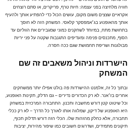
חוויה מלחיצה בפני עצמה: חיות טרף, פריקרים, או סתם רוצחים
אקראיים שצצים משום מקום, עושים הכול כדי להפתיע אותך ולהעיף
אותך מהאופנוע בג׳אמפסקר קלאסי. המשחק הזה לא חוסך
בתחושת מתח, במיוחד לשחקנים כמוני שמגבירים את הווליום עד
הסוף, מתכנסים פנימה ומעדיפים התגנבות שקטה על פני יריות
מבולגנות ושריפת תחמושת שגם ככה חסרה.
הישרדות וניהול משאבים זה שם
המשחק
ובתוך כל זה, אלמנט ההישרדות פה בולט אפילו יותר ממשחקים
אחרים בז׳אנר. לא רק הכדורים נדירים – גם הדלק, תקינות האופנוע,
וכל שיטוט קטן דורש מחשבה ותכנון. התחבורה המרכזית במשחק
היא האופנוע של דיקון, שמלווה אותו לאורך כל הדרך – לא רק ככלי
תחבורה, אלא כחלק מהזהות שלו. הכלי הזה דורש תדלוק תכוף,
תיקונים מתמידים, ושדרוגים חשובים כמו שיפור מהירות, יציבות