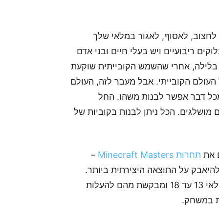
ן לחצוב, לאסוף, לאגור במלאי שלך
קים ריבועיים ויש בעלי חיים ובני אדם
 בלילה, אחרי שהשמש הקובייתית שוקעת
 העולם הקובייתי. אבל מעבר לזה, העולם
ומכל דבר אפשר לבנות משהו. החל
 מושלגים. הכל ניתן לבנות בקוביות של
ם את
תחרות Minecraft Masters
–
בוצות להיאבק על התוצאה היצירתית ביותר.
לשם כך היא פונה לצוותים של שני אנשים ומעלה בגילאי 13 עד 18 ומבקשת מהם להעלות
ות במשחק.