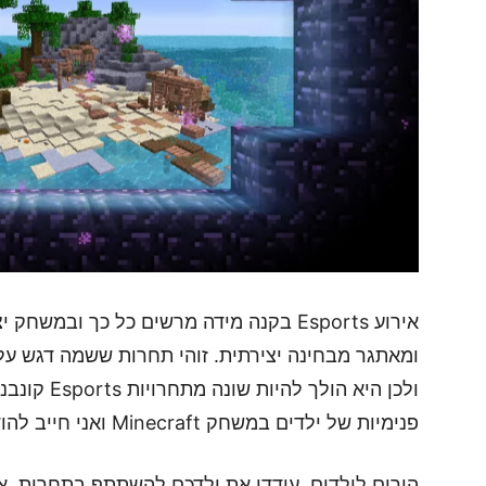
אירוע Esports בקנה מידה מרשים כל כך ובמש
ומאתגר מבחינה יצירתית. זוהי תחרות ששמה דגש על י
ולכן היא הול
פנימיות של ילדים במשחק Minecraft ואני חייב להודות שראיתי דברים מדהימים.
הורים לילדים, עודדו את ילדכם להשתתף בתחרות. 