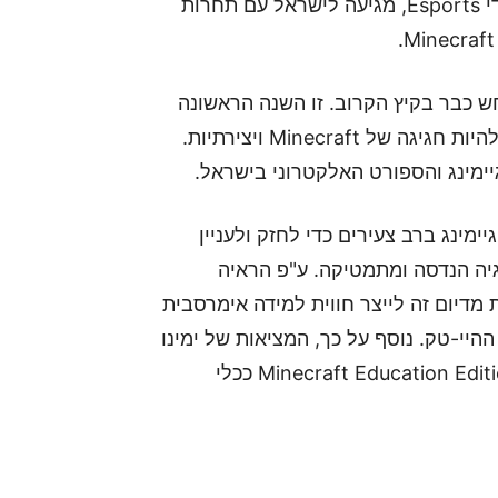
NASEF, הלא היא הפדרציה הצפון אמריקאית ללימודי Esports, מגיעה לישראל עם תחרות
ש כבר בקיץ הקרוב. זו השנה הראשונה
שבה גם צוותים מישראל מוזמנים לתחרות, שהולכת להיות חגיגה של Minecraft ויצירתיות.
ימינג והספורט האלקטרוני בישראל.
ינג ברב צעירים כדי לחזק ולעניין
וגיה הנדסה ומתמטיקה. ע"פ הראיה
 מדיום זה לייצר חווית למידה אימרסבית
היי-טק. נוסף על כך, המציאות של ימינו
בעידן הקורונה, מחזקת אמצעים שונים כדוגמת ה-Minecraft Education Edition ככלי