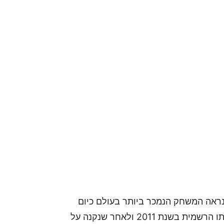
עתה על כדור הארץ, Minecraft הוא כנראה המשחק הנמכר ביותר בעולם כיום
מאז השקתו הרשמית בשנת 2011 ולאחר שנקנה על