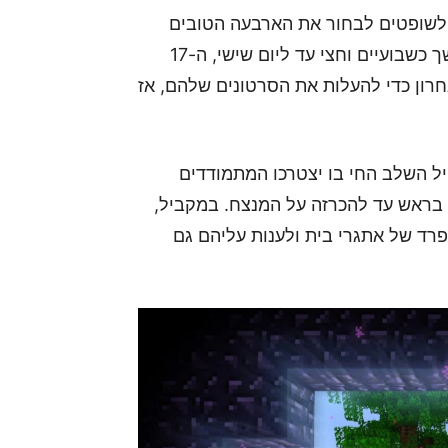
 לשופטים לבחור את הארבעה הטובים
ביותר. שלב הניפוי יתחיל ביום שני, ה-29 ביוני, ויימשך כשבועיים וחצי עד ליום שישי, ה-17
חרון כדי להעלות את הסרטונים שלהם, אז
וצות מנצחות ויתחיל השלב החי בו יצטרכו המתמודדים
 בראש עד להכרזה על המנצח. במקביל,
רד של אתגרי בית ולענות עליהם גם