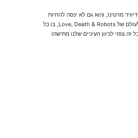
וויד מרטינז, והוא גם לא ינסה להחיות
את סיפורו. בעצם נקבל כאן את המקבילה העונתית לעולם של Love, Death & Robots, בו כל
 זה צפוי לכיוון העיניים שלנו מתישהו