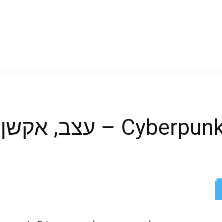
, אקשן וסייברפאנק 2
ReddIt
X
Facebook