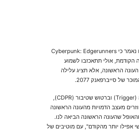
ההכרזה הייתה במהלך כנס Anime Expo 2025, שם נאמר כי Cyberpunk: Edgerunners
ה הקודמת, אולי תתאכזבו לשמוע
עונה הראשונה, אלא תציג עלילה
התסריט יכתב בשיתוף פעולה בין מסאהיקו אוטסוקה (Trigger) וברטוש שטיבור (CDPR),
ראשי. בנוסף גם חוזרים מעצב הדמויות מהעונה הראשונה
האופל שהעונה הראשונה הביאה לנו.
י אפילו יותר מהקודם", עם מוטיבים של