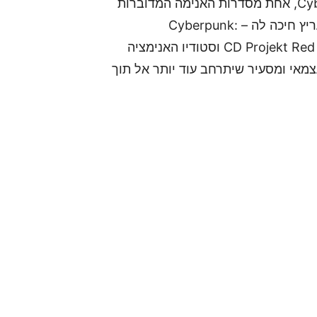
אחרי ההצלחה האדירה של Cyberpunk: Edgerunners, אחת מסדרות האנימה המדוברות
ביותר של השנים האחרונות, מגיעה הבשורה שכל מעריץ חיכה לה – Cyberpunk:
Edgerunners 2 נמצאת בפיתוח. נטפליקס, יחד עם CD Projekt Red וסטודיו האנימציה
חדש, עצמאי ומסעיר שיתרחב עוד יותר אל תוך