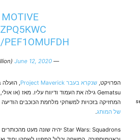
 MOTIVE
H2ZPQ5KWC
M/PEF1OMUFDH
June 12, 2020
— Nibel (@Nibellion)
הפרויקט,
שנקרא בעבר Project Maverick
המחזיקה בזכויות למשחקי מלחמת הכוכבים הודיעה 
St
של המותג
.
Star Wars: Squadrons יהיה שונה מ
ובאטמוספירה. המשחק יכלול קמפיין לשחקן יחיד ו