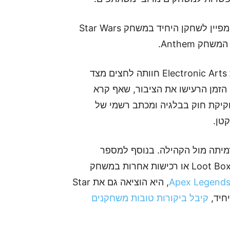
המשחק יפותח על ידי חברת Motive שהפיקו את הקמפיין לשחקן היחיד במשחק Star Wars
, חברת Electronic Arts חוותה לחצים מצד
הזמן הרעישו את הציבור, שאף קרא
חקיקת חוק בבלגיה ומכתב רשמי של
לשקם את תדמיתה מול הקהילה. בנוסף למספר
משחקים מוצלחים שיצאו בזה אחר זה, כולם ללא Loot Boxes או רכישות אחרות במשחק
, היא הוציאה גם את Star
קיבל ביקורות טובות משחקנים