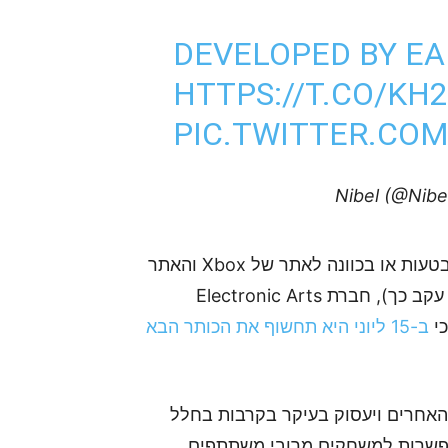
DEVELOPED BY EA
HTTPS://T.CO/K
PIC.TWITTER.CO
, הועלה בטעות או בכוונה לאתר של Xbox והאתר
Gematsu גילה את העמוד ודיווח עליו. מאז (או אולי, עקב כך), חברת Electronic Arts
כי
ב-15 ליוני היא תחשוף את הכותר הבא
עט מהכותרים האחרים ויעסוק בעיקר בקרבות בחלל
אפשרות למשחקים מרובי משתתפים.