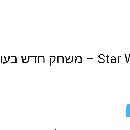
Star Wars: Squadrons – משחק
ReddIt
X
Facebook