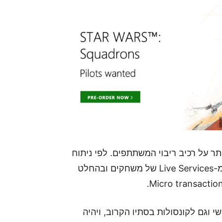
Star W חדש שיתבסס יותר על רכיב ריבוי המשתתפים. לפי ניתוח
של הרווחים של EA ניתן ללמוד כי עיקר הרווח מגיע מ-Live Services של משחקים ובהחלט
 למחשב האישי וגם לקונסולות בסתיו הקרוב, ויהיה