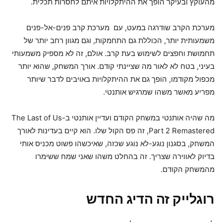
מהעוקץ ובעיקר הופך את ההיתקלויות איתם לחסרות תכלית.
מערכת הקרב שודרגה במעט, עם מערכת קרב פנים-אל-פנים
משמעותית יותר, הכוללת גם התחמקות, וגם מגוון רחב יותר של
תחמושת וחפצים לשימוש בעת קרב. אולם, זה לא מספיק משמעותי
בעיני, בטח לא לאור מה שציינתי קודם. אורך המשחק, שהוא יותר
מכפול מקודמו, הופך גם את ההיתקלויות באויבים לדבר שיותר
מפריע מאשר משהו שמרגיש אותנטי.
מה שהיה אותנטי במשחק הקודם ועדיין אותנטי ב-The Last of Us
Part 2 Remastered, זה פס הקול שלו. הוא קיים בעדינות לאורך
המשחק, בסגנון נוגע-לא נוגע שכזה, שאיכשהו פשוט מכניס אותי
בדיוק לאווירה שצריך. זה בהחלט משהו שאני שמח ששימרו
מהמשחק הקודם.
רוגלייק זה הדיג החדש