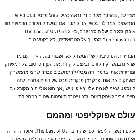
מצד שני, בהרבה מקרים זה נראה כאילו ג'ורג' מרטין בעט באיש
הנראטיב ואמר לו "עכשיו אני כותב"; אם במשחק הקודם הדמויות חוו
אובדן ומקרים של חוסר אונים, ב- The Last of Us Part 2
Remastered זה ממשיך על סטרואידים, ולא בקטע טוב.
הבחירות הנרטיביות של המשחק לא יושבות בקנה אחד עם מה
שראינו במשחק הקודם, ובעצם לוקחות את הפן הכי טוב של המשחק
ומורידות אותו ברמה, וזה מבלי להתחשב בעובדה שחצי מהמשחק
משחקים את אותו פרק זמן מנקודת מבט של דמות אחרת, שזה
קונספט שאני לא מת עליו באופן אישי, אך הוא אולי היה מקובל אם
הייתי צריך לשחק דמות יותר נייטרלית ופחות שנויה במחלוקת.
עולם אפוקליפטי ומהמם
עולם המשחק לינארי כפי שהיה ב- The Last of Us, ואופן החקירה
שלו מעט השתדרג. ניתן למצוא בכל מיני מקומות חבלים שבעזרתם