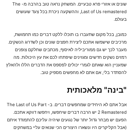
שונים או אזורי פרא טבעיים. המשחק נראה טוב בהרבה מ- The
Last of Us remastered, וההשקעה ניכרת בכל צעד שעושים
בעולם.
כמובן, בכל מקום שתעברו בו תוכלו ללקט דברים כמו תחמושת,
מרכיבים שישמשו אתכם ליצירת חפצים שונים וכן לשדרוג הנשקים.
מעבר לכך יש גם ממוריביליה לאיסוף, מכתבים שחלקם צופנים
רמזים נשקים חדשים ומגזינים שיפתחו לכם את עץ היכולות. מה
שמעניין הוא שאתם לגמרי יכולים לפספס את הדברים הללו ולהאלץ
להסתדר בלי, אם אתם לא מחפשים מספיק טוב.
"בינה" מלאכותית
אבל אתם לא היחידים שמחפשים דברים. ב- The Last of Us Part
2 Remastered יש הרבה דברים שיחפשו, ויחפשו דווקא אתכם.
הפעם יש מבחר גדול יותר של נגועים שיהיה עליכם להתמודד איתם
(אבל הקליקרים היו ונשארו היצורים הכי שנואים עליי במשחקים