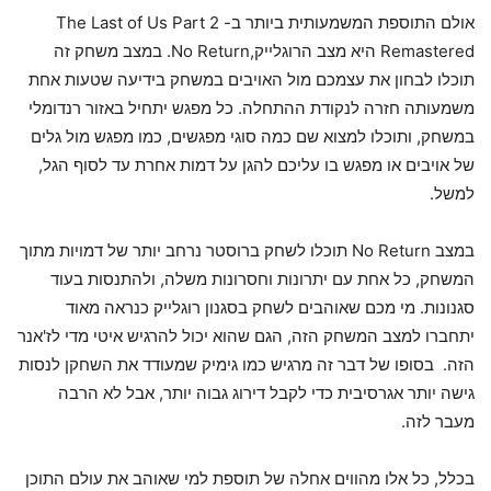
אולם התוספת המשמעותית ביותר ב- The Last of Us Part 2
Remastered היא מצב הרוגלייק,No Return. במצב משחק זה
תוכלו לבחון את עצמכם מול האויבים במשחק בידיעה שטעות אחת
משמעותה חזרה לנקודת ההתחלה. כל מפגש יתחיל באזור רנדומלי
במשחק, ותוכלו למצוא שם כמה סוגי מפגשים, כמו מפגש מול גלים
של אויבים או מפגש בו עליכם להגן על דמות אחרת עד לסוף הגל,
למשל.
במצב No Return תוכלו לשחק ברוסטר נרחב יותר של דמויות מתוך
המשחק, כל אחת עם יתרונות וחסרונות משלה, ולהתנסות בעוד
סגנונות. מי מכם שאוהבים לשחק בסגנון רוגלייק כנראה מאוד
יתחברו למצב המשחק הזה, הגם שהוא יכול להרגיש איטי מדי לז'אנר
הזה. בסופו של דבר זה מרגיש כמו גימיק שמעודד את השחקן לנסות
גישה יותר אגרסיבית כדי לקבל דירוג גבוה יותר, אבל לא הרבה
מעבר לזה.
בכלל, כל אלו מהווים אחלה של תוספת למי שאוהב את עולם התוכן