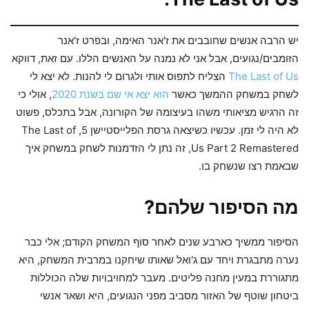
יש הרבה אנשים שחובבים את ז'אנר האימה, ובפרט ז'אנר
הזומבים/נגועים, אבל אני לא נמנה על האנשים הללו. עם זאת, דווקא
The Last of Us
הצליח לתפוס אותי ולגרום לי להנות. לא יצא לי
לשחק במשחק ההמשך כאשר
הוא יצא אי שם בשנת 2020
, אולי כי
זה הרגיש מציאותי משהו בעיצומה של הקורונה, אבל בתכלס, פשוט
לא היה לי זמן. עכשיו כשיצאה גרסת הפלייסטיישן 5, The Last of
Us Part 2 Remastered, זה נתן לי הזדמנות לשחק במשחק איך
שבאמת רצו שנשחק בו.
מה הסיפור שלהם?
הסיפור ממשיך כארבע שנים לאחר סוף המשחק הקודם; אלי כבר
נערה מתבגרת ויחד עם ג'ואל שאותו שיחקנו במרבית המשחק, היא
מתגוררת במעין מחנה פליטים. מעבר למחויבויות שלה הכוללות
ביטחון שוטף של האזור מסביב מפני הנגועים, היא ושאר אנשי