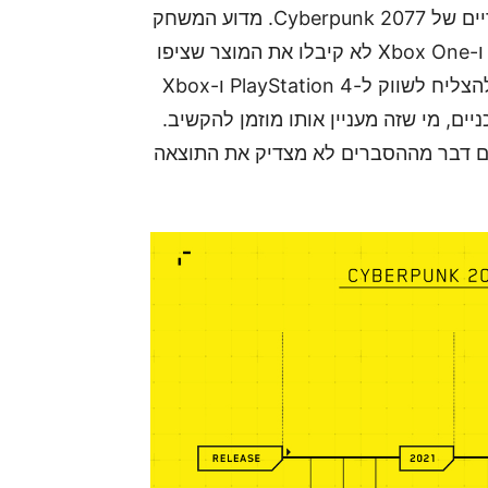
בהמשך, מסביר Marcin Iwinski את הכשלים העיקריים של Cyberpunk 2077. מדוע המשחק
יצא באיחור לקונסולות ומדוע שחקני PlayStation 4 ו-Xbox One לא קיבלו את המוצר שציפו
לו, ומדוע היו צריכים לעשות לוליינות טכנולוגית כדי להצליח לשווק ל-PlayStation 4 ו-Xbox
ים, מי שזה מעניין אותו מוזמן להקשיב.
Marcin Iwinsk להסביר ששום דבר מההסברים לא מצדיק את התוצאה