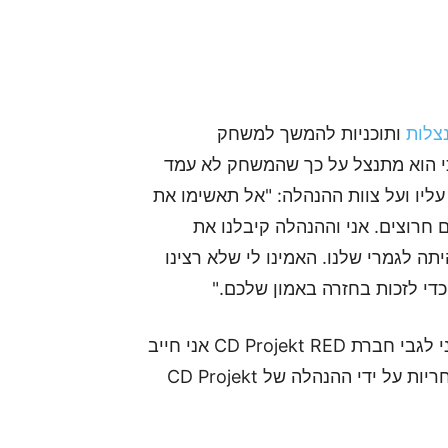
נצלות
ותוכניות להמשך למשחק
Cyberpunk . בסרטון, אמר Marcin Iwinski כי הוא מתנצל על כך שהמשחק לא עמד
יו ועל צוות ההנהלה: "אל תאשימו את
 חרוצים. אני וההנהלה קיבלנו את
לגמרי שלנו. האמינו לי שלא רצינו
די לזכות בחזרה באמון שלכם."
כמי שלא היה שותף להייפ על המשחק, ובגדול דיי ציני לגבי חברת CD Projekt RED אני חייב
לומר שאפו. שאפו ל-Marcin Iwinski על לקיחת האחריות על ידי ההנהלה של CD Projekt