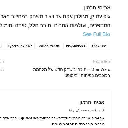
אביחי חרמון
גיק עתיק, מגולדן אקס עד ויצ'ר משחק במחשב מאז ש
המספרים, ועולמות אחרים. חובב חלל, טיסה וסימולט
See Full Bio
D
Cyberpunk 2077
Marcin Iwinski
PlayStation 4
Xbox One
cle
Next article
Star Wars – הוכרז משחק חדש של מלחמת
ite 85t
הכוכבים בפיתוח יוביסופט
אביחי חרמון
http://gamerspack.co.il
גיק עתיק, מגולדן אקס עד ויצ'ר משחק במחשב מאז שאני קטן. עוקב אחרי 
אחרים. חובב חלל, טיסה וסימולטורים.