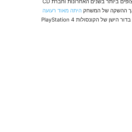
היה אחד המשחקים המצופים ביותר בשנים האחרונות וחברת CD
היתה מאוד רעועה
עם באגים ענקיים שנתגלו והקשו על המשחק, בעיקר בדור הישן של הקונסולות PlayStation 4