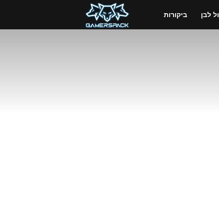
GamersPack
 לבן
ביקורות
ישראל