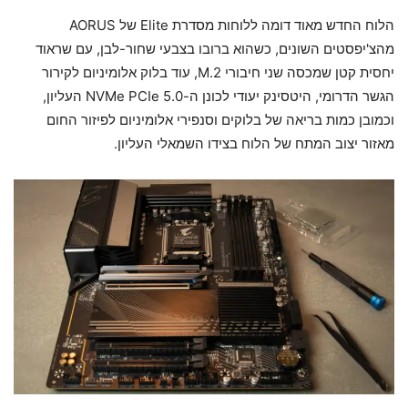
הלוח החדש מאוד דומה ללוחות מסדרת Elite של AORUS
מהצ'יפסטים השונים, כשהוא ברובו בצבעי שחור-לבן, עם שראוד
יחסית קטן שמכסה שני חיבורי M.2, עוד בלוק אלומיניום לקירור
הגשר הדרומי, היטסינק יעודי לכונן ה-NVMe PCIe 5.0 העליון,
וכמובן כמות בריאה של בלוקים וסנפירי אלומיניום לפיזור החום
מאזור יצוב המתח של הלוח בצידו השמאלי העליון.