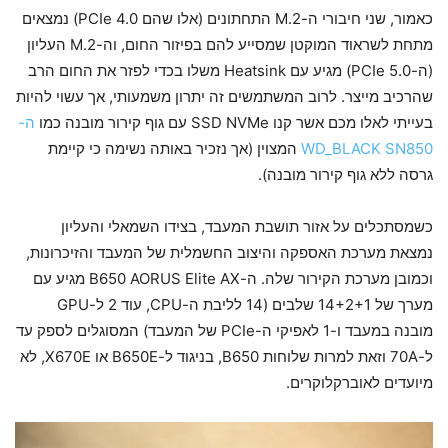
כאמור, שני חיבורי ה-M.2 התחתונים (אלו שהם PCIe 4.0) נמצאים
מתחת לשראוד המוקטן שמסייע להם בפיזור החום, וה-M.2 העליון
(ה-PCIe 5.0) מגיע עם Heatsink משלו בכדי לפזר את החום הרב
שהרכיב מייצר. לרוב המשתמשים זה יתרון משמעותי, אך עשוי להיות
בעייתי לאלו מכם אשר קנו SSD NVMe עם גוף קירור מובנה כמו
ה-
WD_BLACK SN850
המצוין (אך נזכיר באותה נשימה כי קיימת
גרסה ללא גוף קירור מובנה).
כשמסתכלים על אזור תושבת המעבד, בצידו השמאלי והעליון
נמצאת מערכת האספקה והיצוב החשמלית של המעבד והזיכרונות,
וכמובן מערכת הקירור שלה. ה-B650 AORUS Elite AX מגיע עם
מערך של 14+2+1 שלבים (14 לליבת ה-CPU, עוד 2 ל-GPU
מובנה במעבד ו-1 לאפיקי ה-PCIe של המעבד) המסוגלים לספק עד
ל-70A וזאת למרות שלוחות B650, בניגוד ל-B650E או X670E, לא
מיועדים לאוברקלוקרים.