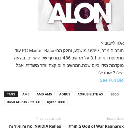
אלון לייבוביץ
חובב חומרה, גיימינג מושבע, וחלק מה-PC Master Race עוד
מתקופת וינדוס 3.1 על מחשב 486 במרתף של ההורים, בשעה
מוקדמת מידי ביום שבת.המחשב היום קצת יותר משודרג, אבל
הילד? אותו ילד.
See Full Bio
TAGS
AM5
AMD AM5
AORUS
AORUS ELITE AX
B650
B650 AORUS Elite AX
Ryzen 7000
Previous article
Next article
God of War Ragnarok ביקורת:
NVIDIA Reflex: מה זה ואיך זה