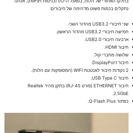
בחלקו האחורי של הלוח, בפאנל ה-I/O (כניסות ויציאות), אנחנו
נתקלים בכמות פשוט מדהימה של חיבורים:
שני חיבורי USB3.2 מהדור השני.
חמישה חיבורי USB3.2 מהדור הראשון.
ארבעה חיבורי USB2.0.
חיבור HDMI.
שלושה מחברי קול.
חיבור DisplayPort.
2 נקודות חיבור לאנטנות WIFI (המסופקות עם הלוח).
חיבור USB Type C.
חיבור ETHERNET (פורט RJ-45) בתקן מהיר Realtek
2.5GbE.
כפתור Q-Flash Plus.