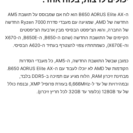
ה-B650 AORUS Elite AX הוא לוח אם שמבוסס על תושבת AM5
החדשה של AMD, שמגיעה עם מעבדי סדרת Ryzen 7000 החדשה
של החברה, והוא הצ'יפסט הבסיסי מבין ארבעת הצ'יפסטים
הקיימים של התושבת החדשה (שהם ה-B650, ה-B650E, ה-X670
וה-X670E), כשמתחתיו צפוי להצטרף בעתיד ה-A620 הבסיסי.
כמובן שבשל התושבת החדשה, ה-AM5, כל מעבדי הסדרות
הקודמות של AMD לא יוכלו לעבוד עם ה-B650 AORUS Elite AX.
מבחינת זיכרון RAM, הלוח מגיע עם תמיכה ב-DDR5 בלבד,
ובמהירויות של עד ל-6,666MHz בעזרת פרופיל XMP, ובנפח כולל
של עד 128GB (כלומר עד 32GB לכל חריץ זיכרון).