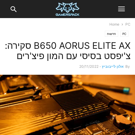
Home
PC
PC
חדשות
B650 AORUS ELITE AX סקירה:
צ'יפסט בסיסי עם המון פיצ'רים
By
אלון לייבוביץ
-
20/11/2022