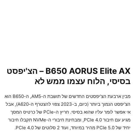
B650 AORUS Elite AX – הצ'יפסט
בסיסי, הלוח עצמו ממש לא
מבין ארבעת הצ'יפסטים החדשים של תושבת ה-AM5, ה-B650 הוא
הצ'יפסט הנמוך ביותר (כיום, ב-2023 צפוי להצטרף ה-A620), אבל
אי אפשר לומר עליו שהוא בסיסי. חריץ ה-PCIe של כרטיס המסך
מגיע עם חיבור PCIe 4.0, ומבחינת חיבורי ה-NVMe תקבלו חיבור
יחיד של PCIe 5.0 מהיר במיוחד, ועוד 2 סלוטים של PCIe 4.0.