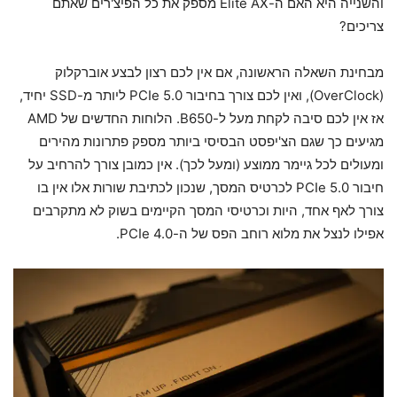
והשנייה היא האם ה-Elite AX מספק את כל הפיצ'רים שאתם
צריכים?
מבחינת השאלה הראשונה, אם אין לכם רצון לבצע אוברקלוק
(OverClock), ואין לכם צורך בחיבור PCIe 5.0 ליותר מ-SSD יחיד,
אז אין לכם סיבה לקחת מעל ל-B650. הלוחות החדשים של AMD
מגיעים כך שגם הצ'יפסט הבסיסי ביותר מספק פתרונות מהירים
ומעולים לכל גיימר ממוצע (ומעל לכך). אין כמובן צורך להרחיב על
חיבור PCIe 5.0 לכרטיס המסך, שנכון לכתיבת שורות אלו אין בו
צורך לאף אחד, היות וכרטיסי המסך הקיימים בשוק לא מתקרבים
אפילו לנצל את מלוא רוחב הפס של ה-PCIe 4.0.