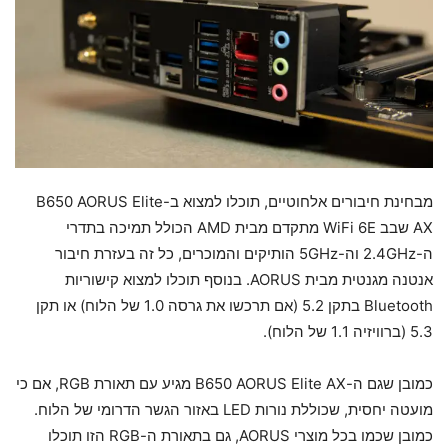
מבחינת חיבורים אלחוטיים, תוכלו למצוא ב-B650 AORUS Elite
AX שבב WiFi 6E מתקדם מבית AMD הכולל תמיכה בתדרי
ה-2.4GHz וה-5GHz הותיקים והמוכרים, כל זה בעזרת חיבור
אנטנה מגנטית מבית AORUS. בנוסף תוכלו למצוא קישוריות
Bluetooth בתקן 5.2 (אם תרכשו את גרסה 1.0 של הלוח) או תקן
5.3 (ברוויזיה 1.1 של הלוח).
כמובן שגם ה-B650 AORUS Elite AX מגיע עם תאורת RGB, אם כי
מועטה יחסית, שכוללת נורות LED באזור הגשר הדרומי של הלוח.
כמובן שכמו בכל מוצרי AORUS, גם בתאורת ה-RGB הזו תוכלו