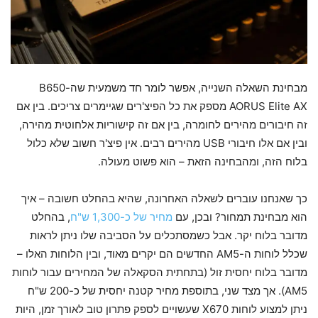
מבחינת השאלה השנייה, אפשר לומר חד משמעית שה-B650
AORUS Elite AX מספק את כל הפיצ'רים שגיימרים צריכים. בין אם
זה חיבורים מהירים לחומרה, בין אם זה קישוריות אלחוטית מהירה,
ובין אם אלו חיבורי USB מהירים רבים. אין פיצ'ר חשוב שלא כלול
בלוח הזה, ומהבחינה הזאת – הוא פשוט מעולה.
כך שאנחנו עוברים לשאלה האחרונה, שהיא בהחלט חשובה – איך
הוא מבחינת תמחור? ובכן, עם
מחיר של כ-1,300 ש"ח
, בהחלט
מדובר בלוח יקר. אבל כשמסתכלים על הסביבה שלו ניתן לראות
שכלל לוחות ה-AM5 החדשים הם יקרים מאוד, ובין הלוחות האלו –
מדובר בלוח יחסית זול (בתחתית הסקאלה של המחירים עבור לוחות
AM5). אך מצד שני, בתוספת מחיר קטנה יחסית של כ-200 ש"ח
ניתן למצוע לוחות X670 שעשויים לספק פתרון טוב לאורך זמן, היות