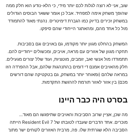
שוב, אני לא רוצה לגלות לכם יותר מידי, כי הלא-נודע הוא חלק ממה
שהופך משחק אימה למפחיד. אבל כן אומר ששאר הבוסים הגדולים
במשחק זכירים בדיוק כמו הגברת דימיטריס. נהנתי מאוד להתמודד
מול כל אחד מהם, ומהאתגר הייחודי שהם סיפקו.
המשחק בהחלט מגוון יותר מקודמו, גם באויבים וגם בסביבות.
תחקרו מגוון של אזורים עם מראה, אויבים, ומכשולים ייחודיים להם.
תתמודדו מול אנשי זאב, זומבים, מוטציות, ועוד שלל יצורים מגעילים.
חלק מהאויבים אמנם די דומים בהתנהגות שלהם, אבל ההפרדה הזו
במראה שלהם (ומאוחר יותר במשחק, גם בטקטיקה שהם דורשים
מכם) בין אזור לאזור תורמת להרגשת התקדמות.
בסרט היה כבר היינו
מה שכן, אציין שרוב הסביבות והאויבים שתיפגשו הם מאוד…
מוכרים. אחד הדברים שעבדו לטובתו של Resident Evil 7 הייתה
הסביבה הלא שגרתית שלו. פה, מרבית האזורים לקוחים ישר מתוך