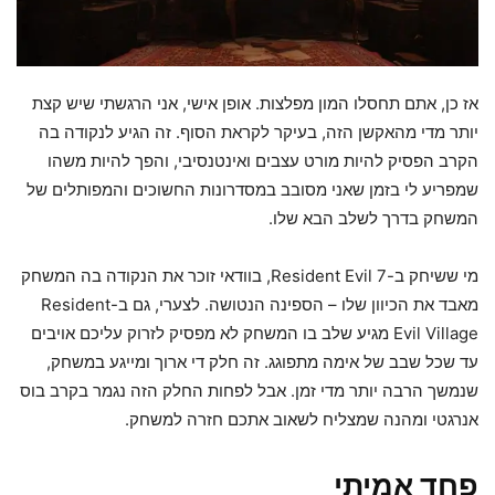
אז כן, אתם תחסלו המון מפלצות. אופן אישי, אני הרגשתי שיש קצת
יותר מדי מהאקשן הזה, בעיקר לקראת הסוף. זה הגיע לנקודה בה
הקרב הפסיק להיות מורט עצבים ואינטנסיבי, והפך להיות משהו
שמפריע לי בזמן שאני מסובב במסדרונות החשוכים והמפותלים של
המשחק בדרך לשלב הבא שלו.
מי ששיחק ב-Resident Evil 7, בוודאי זוכר את הנקודה בה המשחק
מאבד את הכיוון שלו – הספינה הנטושה. לצערי, גם ב-Resident
Evil Village מגיע שלב בו המשחק לא מפסיק לזרוק עליכם אויבים
עד שכל שבב של אימה מתפוגג. זה חלק די ארוך ומייגע במשחק,
שנמשך הרבה יותר מדי זמן. אבל לפחות החלק הזה נגמר בקרב בוס
אנרגטי ומהנה שמצליח לשאוב אתכם חזרה למשחק.
פחד אמיתי