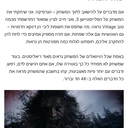
אם מדברים על להישאב לתוך המשחק – הגרפיקה. אני שיחקתי את
המשחק על הפלייסטיישן 5, ואני חייב לציין שמאוד התרשמתי מכמה
טוב Village נראה. מה שתפס את תשומת ליבי הן דווקא הדמויות –
גם האנושיות וגם אלה שפחות. אם תהיו מספיק אמיצים כדי לתת להן
להתקרב אליכם, תופתעו לגלות כמה מפורטות הן נראות.
באמת שכל הויזואלים של המשחק נראים מאוד ריאליסטים. בעוד
שמשחק לא מפחיד כל כך באווירה שלו, אם אתם רגישים לדם, רפש,
ודברים עם יותר פיות מאצבעות, קחו בחשבון שהמשחק מראה את
כל הדברים האלה ב-4K חד וברור.