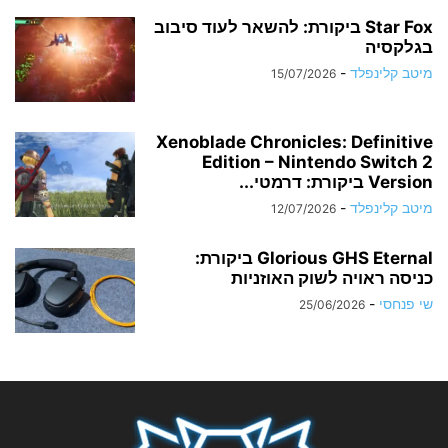
Star Fox ביקורת: להשאר לעוד סיבוב
בגלקסיה
מיטב קלינפלד
-
15/07/2026
Xenoblade Chronicles: Definitive
Edition – Nintendo Switch 2
Version ביקורת: דרמטי...
מיטב קלינפלד
-
12/07/2026
Glorious GHS Eternal ביקורת:
כניסה ראויה לשוק האוזניות
שי פנחסי
-
25/06/2026