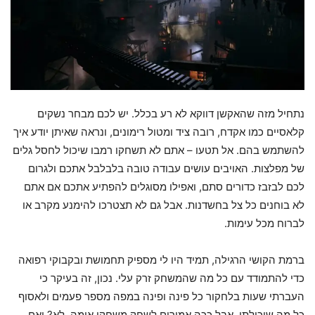
נתחיל מזה שהאקשן דווקא לא רע בכלל. יש לכם מבחר נשקים
קלאסיים כמו אקדח, רובה ציד ומטול רימונים, ונראה שאיתן יודע איך
להשתמש בהם. אל תטעו – אתם לא תשחקו רמבו שיכול לחסל גלים
של מפלצות. האויבים עושים עבודה טובה בלבלבל אתכם ולגרום
לכם לבזבז כדורים סתם, ואפילו מסוגלים להפתיע אתכם אם אתם
לא בוחנים כל צל בחשדנות. אבל גם לא תצטרכו להימנע מקרב או
לברוח מכל עימות.
ברמת הקושי הרגילה, תמיד היו לי מספיק תחמושת ובקבוקי רפואה
כדי להתמודד עם כל מה שהמשחק זרק עלי. נכון, זה בעיקר כי
העברתי שעות בלחקור כל פינה ופינה במפה מספר פעמים ולאסוף
כל מה שיכולתי, אבל ככה אמורים לשחק משחקי אימה, לא? ואם