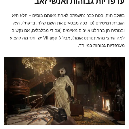
ערפדיות גבוהות ואנשי זאב
בשלב הזה, בטח כבר נחשפתם לאחת מאותם בוסים – הלא היא
הגברת דמיטירס (כן, ככה מבטאים את השם שלה. בדקתי). היא
ובנותיה הן בהחלט אויבים מאיימים (וגם די מבלבלים, אם נקשיב
למה שחצי מהאינטרנט אומר), אבל ל-Village יש יותר מה להציע
מערפדיות גבוהות במיוחד.