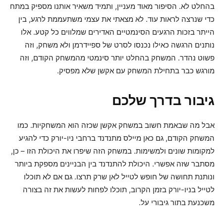
בהחלט לא. הסיפור מאוד מעניין, ותמיד משאיר אותנו מספיק במתח
כדי שנרצה לראות עוד. לא מצאתי את עצמי משתעממת לרגע, בין
הייתר בזכות הרגעים הסינמטיים האדירים שמלווים כל קטע. אלו
נותנים הרגשה כאילו נכנסו לסרט של ספיידרמן ולא משחק, וזה
פשוט נהדר. המשחק בהחלט יותר סינמטי מהמשחק הקודם, וזה
מורגש כבר בתחילת המשחק עם אקשן שלא מפסיק.
גיבור בדרך שלכם
אבל מה שבאמת חשוב במשחק אקשן שכזה הוא המשחקיות. כמו
המשחק הקודם, גם כאן מיילס מתנדנד ברחבי ניו-יורק כדי להגיע
למקומות שונים ולמשימות. במשחק הזה שיפרו את היכולת הזו – כן,
מסתבר שזה אפשרי. היכולת להתנדנד בין הבניינים מספקת ביותר
ונותנת תחושה של חופש לטייל לאן שרק תרצו. גם אם לא תוכלו
לטייל בניו-יורק בזמן הקרוב, תוכלו לפחות לעשות את זה בצורה
משכנעת בתור גיבורי על.