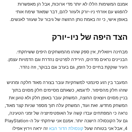
אמנם המשימות הללו לא יותר מדי ארוכות, אבל הן מאפשרות
להפגש עם אזרחי ניו-יורק ולעזור להם, דבר שמאוד שימח אותי
באופן אישי, כי זה באמת נותן הרגשה של גיבור על שעוזר לאנשים.
הצד היפה של ניו-יורק
מבחינה ויזואלית, אין ספק שזהו מהמשחקים היפים ששיחקתי.
הבניינים נראים מדהים, הירידה לפרטים נהדרת וגם הדמויות עצמן.
העיר שוקקת בחיים כל הזמן, גם בערב וגם בבוקר, וזה נהדר.
המעבר בין רגע סינמטי למשחקיות עובר בצורה מאוד חלקה ומרגיש
שזהו חלק מהסיפור. לדוגמא, כשאתם מסיימים חלק מסוים בתוך
בניין מסוים ויוצאים החוצה, המשחק עובר באופן חלק ולא טוען את
המשחק מחדש. זאת ועוד, המשחק עלה תוך מספר שניות קצר מאוד,
נראה כי המפתחים עבדו קשה על האופטימיזציה של זמני הטעינה,
גם על הקונסולה הישנה יותר. אמנם אני שיחקתי על ה-PlayStation
4, אבל אני בטוחה שעל
קונסולת הדור הבא
זה יראה וירוץ אפילו