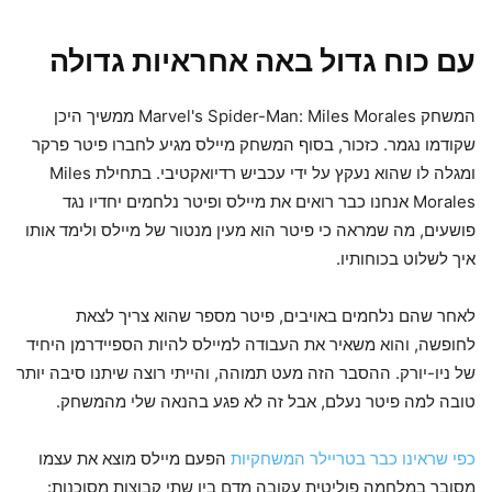
עם כוח גדול באה אחראיות גדולה
המשחק Marvel's Spider-Man: Miles Morales ממשיך היכן
שקודמו נגמר. כזכור, בסוף המשחק מיילס מגיע לחברו פיטר פרקר
ומגלה לו שהוא נעקץ על ידי עכביש רדיואקטיבי. בתחילת Miles
Morales אנחנו כבר רואים את מיילס ופיטר נלחמים יחדיו נגד
פושעים, מה שמראה כי פיטר הוא מעין מנטור של מיילס ולימד אותו
איך לשלוט בכוחותיו.
לאחר שהם נלחמים באויבים, פיטר מספר שהוא צריך לצאת
לחופשה, והוא משאיר את העבודה למיילס להיות הספיידרמן היחיד
של ניו-יורק. ההסבר הזה מעט תמוהה, והייתי רוצה שיתנו סיבה יותר
טובה למה פיטר נעלם, אבל זה לא פגע בהנאה שלי מהמשחק.
כפי שראינו כבר בטריילר המשחקיות
הפעם מיילס מוצא את עצמו
מסובך במלחמה פוליטית עקובה מדם בין שתי קבוצות מסוכנות: