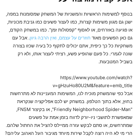
בנוסף למשימות הראשיות והמשניות של המשחק שמסומנות במפה,
ישנן גם מגוון משימות קצרות, כמו לעצור פשעים כמו גניבת מכוניות,
או פגיעה באזרחים, או לאסוף "קפסולות זמן". כמו במשחק הקודם,
גם כאן הפשעים מאוד
חוזרים על עצמם, ואין הרבה גיוון
. אבל עם
משחקיות כל כך כיפית, אתם יכולים לתקוף כל בעיה שכזו בצורה
שונה לגמרי. כל פעם שהופיע פשע, רציתי לעצור אותו, ולא רק
בשביל המטבעות.
https://www.youtube.com/watch?
v=gHzuHo80U2M&feature=emb_title
אבל כפי שהמשחק מוכיח לנו, המשימות המעניינות לא מתרחשות
בחוץ, אלא בתוך הטלפון. במשחק יש לכם אפליקציה שנקראת
"Friendly Neighborhood Spider-Man", או בקיצור FNSM,
שמאפשרת לתושבי ניו-יורק לדווח בזמן אמת על פשעים
שמתרחשים, או סתם לבקש עזרה ממיילס להציל את החתול שלהם.
הרי מי לא היה רוצה לקבל שירות מיוחד מגיבור העל האהוב עליהם?