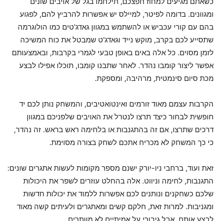
כשאתם מגיעים למחוז חפצכם, תילחמו בגל של אויבים שונים
ומגוונים. בדומה לפיטר, למיילס יש אפשרות להרביץ להם, לפגוע
בהם עם קורי עכביש או להשתמש במגוון גאדג'טים כמו הולוגרמה
שתסייע לכם בקרב, מוקש נייד וגאדג'ט שמבטל את כוח המשיכה
לזמן מסוים. כל אלה באים באופן טבעי לגמרי בקרבות, ובאמצעותם
אפשר ליצור קומבו נהדר. לאחר שתבנו קומבו, תוכלו אפילו לבצע
מכת סיום סינמטית, מרהיבה, ומספקת.
הקרבות עצמם מאוד זורמים ואינטואטיבים, והמשחק נותן לכם יד
חופשית לבחור כיצד תרצו לנטרל את האויבים שלפניכם במגוון
דרכים שתרצו, אם זה בהתגנבות או בלחימה ראש בראש. זה נהדר,
כי כך המשחק לא מכריח אתכם לשחק בצורה מסוימת.
זאת ועוד, ברחבי ניו-יורק ישנם מספר מקומות לעשות אתגרים שונים:
התגנבות, לחימה וניווט. אלה בהחלט עוזרים לשפר את היכולות
שלכם כשחקנים ונותנים לכם אפשרות ללמוד את יכולות חדשות
ומגניבות. למרות זאת, חלקם קשים ומאתגרים ולעיתים קשה מאוד
לבצע אותם. אבל גיבורי על אמיתיים לא מוותרים.