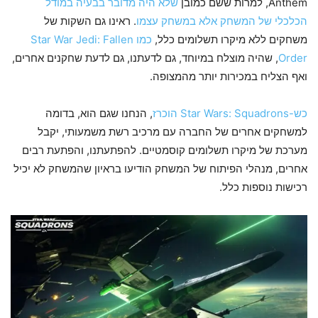
Anthem, למרות ששם כמובן
שלא היה מדובר בבעיה במודל
הכלכלי של המשחק אלא במשחק עצמו
. ראינו גם השקות של
משחקים ללא מיקרו תשלומים כלל,
כמו Star War Jedi: Fallen
Order
, שהיה מוצלח במיוחד, גם לדעתנו, גם לדעת שחקנים אחרים,
ואף הצליח במכירות יותר מהמצופה.
כש-Star Wars: Squadrons הוכרז
, הנחנו שגם הוא, בדומה
למשחקים אחרים של החברה עם מרכיב רשת משמעותי, יקבל
מערכת של מיקרו תשלומים קוסמטיים. להפתעתנו, והפתעת רבים
אחרים, מנהלי הפיתוח של המשחק הודיעו בראיון שהמשחק לא יכיל
רכישות נוספות כלל.