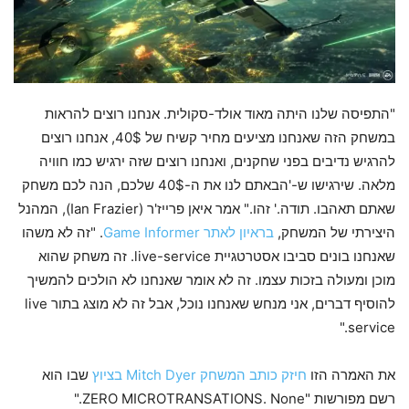
"התפיסה שלנו היתה מאוד אולד-סקולית. אנחנו רוצים להראות
במשחק הזה שאנחנו מציעים מחיר קשיח של 40$, אנחנו רוצים
להרגיש נדיבים בפני שחקנים, ואנחנו רוצים שזה ירגיש כמו חוויה
מלאה. שירגישו ש-'הבאתם לנו את ה-40$ שלכם, הנה לכם משחק
שאתם תאהבו. תודה.' זהו." אמר איאן פרייז'ר (Ian Frazier), המהנל
היצירתי של המשחק,
בראיון לאתר Game Informer
. "זה לא משהו
שאנחנו בונים סביבו אסטרטגיית live-service. זה משחק שהוא
מוכן ומעולה בזכות עצמו. זה לא אומר שאנחנו לא הולכים להמשיך
להוסיף דברים, אני מנחש שאנחנו נוכל, אבל זה לא מוצג בתור live
service."
את האמרה הזו
חיזק כותב המשחק Mitch Dyer בציוץ
שבו הוא
רשם מפורשות "ZERO MICROTRANSATIONS. None."