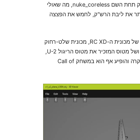
הצליחו למצוא את המודל של פצצת האטום שבמשחק תחת השם nuke_coreless, מה שאולי
אתר את ליבת הרש"ק, לחמש את הפצצה
בנוסף, השחקנים והמעריצים מצאו מודל תלת מימדי של מכונית ה-RC XD, מכונית שלט-רחוק
המפורסמת שהפכה לסמל של סדרת ה-Black Ops, ושל מטוס המזכיר את מטוס הריגול U-2,
שארה"ב עשתה בו שימוש למטרות ריגול במלחמה הקרה והופיע אף הוא במשחק Call of