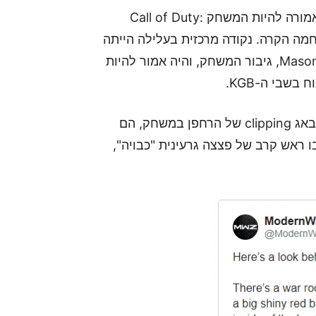
למי שבקיא ברזי הפרנצ'ייז, האסוסיאציה הראשונית אמורה להיות המשחק Call of Duty:
– אותו רצף הפעלה שהושתל בראשו של Mason, גיבור המשחק, והיה אמור להיות
שבי ה-KGB.
כמובן שמעריצי המשחק לא נחו, ובאמצעות שימוש בבאג clipping של הרחפן במשחק, הם
ס' 11 הסגור. הם גילו בו ראש קרב של פצצה גרעינית "כבויה",