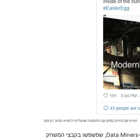
הציוץ שבינתיים נמחק עם התמונות שהצליחו להוציא מתוך הבונקר
אליהם הצטרפו חובבי הספרות והאותיות, הלא הם ה-Data Miners, שפשפשו בקבצי המשחק