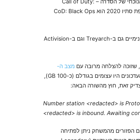
לאור הדלפות ועדויות שונות של שחקנים מהמשחק הנוכחי של הסדרה – Call of Duty:
Modern Warfare, המשחק הבא שיצא במהלך תקופת סתיו 2020 הוא CoD: Black Ops
אתרים שונים מדווחים כי גורמים שבחרו להישאר אנונימיים גם ב-Treyarch וגם ב-Activision
י, שזוכה להצלחה מרובה עם
מצב ה-
. בעוד שהעדכונים היו עצומים בגודלם (כ-100 GB),
יק זאת, חוץ מהשורה הבאה:
Number station <redacted> is Proto
<redacted> is inbound. Awaiting cor
ם הפזורים מהמשחק ניתן לפתיחה