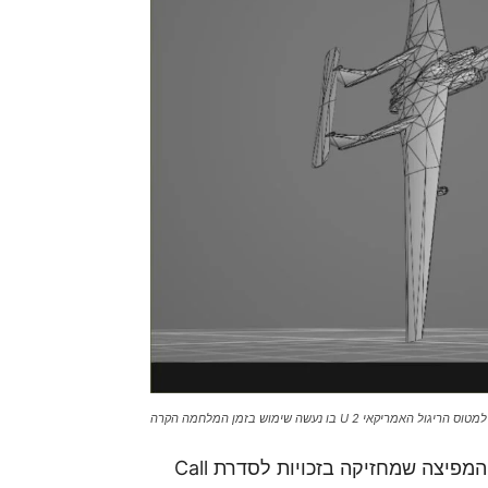
 U 2 בו נעשה שימוש בזמן המלחמה הקרה
ההודעה יחסית חריגה מצד אחד – לרוב Activision, המפיצה שמחזיקה בזכויות לסדרת Call