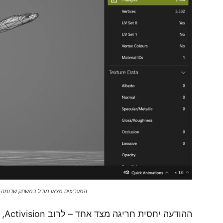
המעריצים מצאו מודל במשחק שדומה למטוס הריגול האמריקאי