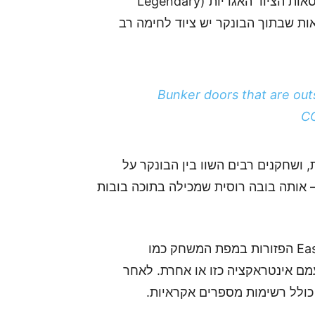
באמצעות כרטיס גישה אדום שניתן היה למצוא בקופסאות הציוד האגדיות (Legendary
א שהועלה ל-reddit, תוכלו לראות שבתוך הבונקר יש ציוד לחימה רב
Bunker doors that are ou
C
, ושחקנים רבים השוו בין הבונקר על
– אותה בובה רוסית שמכילה בתוכה בובות
עוד קודם לכן, שחקנים רבים החלו למפות Easter Eggs הפזורות במפת המשחק כמו
מם אינטראקציה כזו או אחרת. לאחר
כולל רשימות מספרים אקראיות.