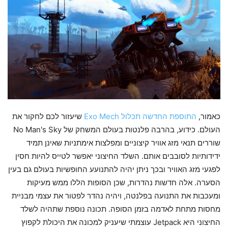
כאמור,
התוספת החדשה תכלול Exo Mech
שיעזור לכם לחקור את
העולם. כידוע, בהרבה פלנטות בעולם המשחק של No Man's Sky
שוררים תנאי מזג אוויר קיצוניים ומפלצות אימתניות שאינן תמיד
ידידותיות לסובבים אותם. השלד החיצוני יאפשר לטייס להיות חסין
לפגעי מזג האוויר ובכך ניתן יהיה להתנועע החופשיות בעולם גם בעין
הסערה. אלה חדשות נהדרות, שכן הסופות הללו ממש מעיקות
ומעכבות את התנועה בפלנטה, ויהיה נהדר לפטור את עצמי מבניית
מחסות מתחת לאדמה בזמן הסופה. תכונה נוספת שתהיה לשלד
החיצוני היא Jetpack עוצמתי שיעניק למכונה את היכולת לקפוץ