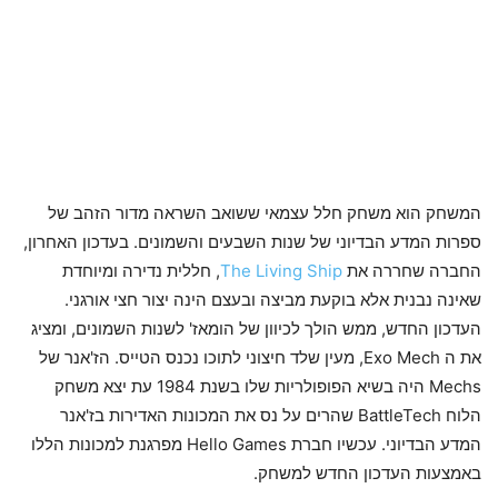
המשחק הוא משחק חלל עצמאי ששואב השראה מדור הזהב של
ספרות המדע הבדיוני של שנות השבעים והשמונים. בעדכון האחרון,
החברה שחררה את
The Living Ship
, חללית נדירה ומיוחדת
שאינה נבנית אלא בוקעת מביצה ובעצם הינה יצור חצי אורגני.
העדכון החדש, ממש הולך לכיוון של הומאז' לשנות השמונים, ומציג
את ה Exo Mech, מעין שלד חיצוני לתוכו נכנס הטייס. הז'אנר של
Mechs היה בשיא הפופולריות שלו בשנת 1984 עת יצא משחק
הלוח BattleTech שהרים על נס את המכונות האדירות בז'אנר
המדע הבדיוני. עכשיו חברת Hello Games מפרגנת למכונות הללו
באמצעות העדכון החדש למשחק.