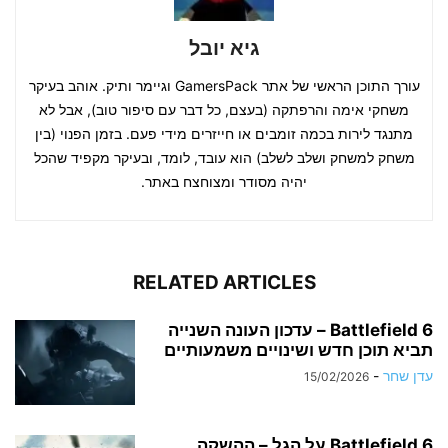
גיא יובל
עורך התוכן הראשי של אתר GamersPack וגיימר ותיק. אוהב בעיקר
משחקי אימה והרפתקה (בעצם, כל דבר עם סיפור טוב), אבל לא
מתנגד לירות בכמה זומבים או חייזרים מידי פעם. בזמן הפנוי (בין
משחק למשחק ושלב לשלב) הוא עובד, לומד, ובעיקר מקפיד שהכל
יהיה מסודר ומצוחצח באתר.
RELATED ARTICLES
Battlefield 6 – עדכון העונה השנייה
תביא תוכן חדש ושינויים משמעותיים
עדן שחר
-
15/02/2026
Battlefield 6 על הגל – ההשקה,