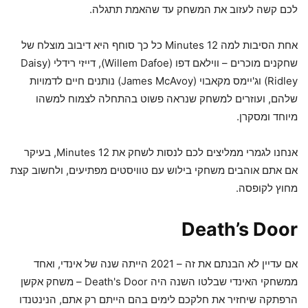
לכם קשה לעזוב את המשחק עד שהאמת תתגלה.
אחת הסיבות למה 12 Minutes כל כך סוחף היא דיבוב מוצלח של
שחקנים מוכרים – ווילאם דפו (Willem Dafoe), דייזי רידלי (Daisy
Ridley) וג'יימס מקאבוי (James McAvoy) נותנים חיים לדמויות
שלהם, ועוזרים למשחק שנראה פשוט בהתחלה לצמוח למשהו
מיוחד ומסקרן.
אנחנו לגמרי ממליצים לכם לנסות לשחק את 12 Minutes, בעיקר
אם אתם אוהבים משחקי בילוש עם טוויסטים מפתיעים, ולחשוב קצת
מחוץ לקופסה.
Death’s Door
אם עדיין לא הבנתם את זה – 2021 הייתה שנה של אינדי, ואחד
ממשחקי האינדי שבלטו השנה היה Death's Door – משחק אקשן
הרפתקה שיחזיר את חלקכם לימים בהם הייתם רק אתם, הנינטנדו