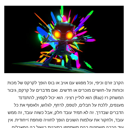
הקרב זורם וכיפי, וכל מפגש עם אויב או בוס הופך לקרקס של מכות
וכוחות על-חושיים מוכרים או חדשים. ואם מדברים על קרקס, גיבור
המשחק רז (Raz) הוא לוליין רציני. הוא יכול לקפוץ, להתנדנד
מענפים, ללכת על חבלים, לטפס, לרחף, לגלוש, ולאסוף את כל
הדברים שבדרך. זה לא תמיד עובד חלק, אבל כשזה עובד, זה ממש
עובד, ולחקור את עולמות השונים הופך לחוויה סוחפת iייחודית. אין
עוד הרבה משחקים בהם תשתתפו בתוכנית בישול בה המאכלים