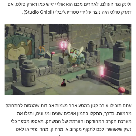
ולינק נגד העולם. לאחרים מכם הוא אולי ירגיש כמו דארק סולס, אם
דארק סולס היה נוצר על ידי סטודיו ג'יבלי (Studio Ghibli).
אתם תובילו עורב קטן במסע אחר נשמות אבודות שמנסות להתחמק
מהמוות. בדרך, תתקלו בהמון אויבים שונים ומגוונים, ותגלו את
מערכת הקרב המהודקת והזורמת של המשחק. תאספו מספר כלי
נשק שיאפשרו לכם לתקוף מקרוב או מרחוק, מהר ופזיז או לאט