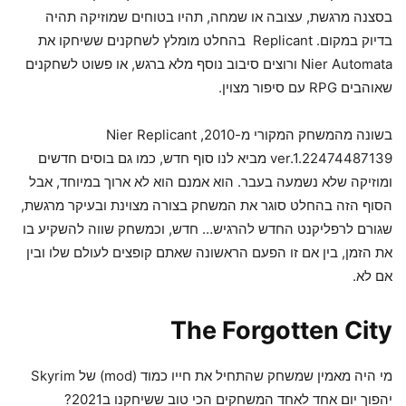
בסצנה מרגשת, עצובה או שמחה, תהיו בטוחים שמוזיקה תהיה
בדיוק במקום. Replicant בהחלט מומלץ לשחקנים ששיחקו את
Nier Automata ורוצים סיבוב נוסף מלא ברגש, או פשוט לשחקנים
שאוהבים RPG עם סיפור מצוין.
בשונה מהמשחק המקורי מ-2010, Nier Replicant
ver.1.22474487139 מביא לנו סוף חדש, כמו גם בוסים חדשים
ומוזיקה שלא נשמעה בעבר. הוא אמנם הוא לא ארוך במיוחד, אבל
הסוף הזה בהחלט סוגר את המשחק בצורה מצוינת ובעיקר מרגשת,
שגורם לרפליקנט החדש להרגיש… חדש, וכמשחק שווה להשקיע בו
את הזמן, בין אם זו הפעם הראשונה שאתם קופצים לעולם שלו ובין
אם לא.
The Forgotten City
מי היה מאמין שמשחק שהתחיל את חייו כמוד (mod) של Skyrim
יהפוך יום אחד לאחד המשחקים הכי טוב ששיחקנו ב2021?