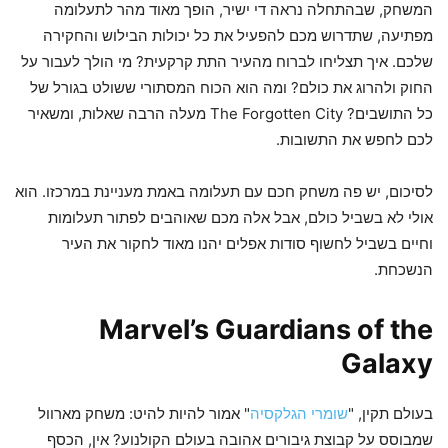
המשחק, שבהתחלה נראה די ישיר, הופך מאוד מהר לתעלומה
מפתיעה, שתדרוש מכם להפעיל את כל יכולות הבילוש והחקירה
שלכם. איך תצליחו לברוח מהעיר התת קרקעית? מי הולך לעבור על
החוק ולהרוג את כולם? ומה הוא הכוח המסתורי ששולט בגורל של
כל התושבים? The Forgotten City מעלה הרבה שאלות, ומשאיר
לכם לחפש את התשובות.
לסיכום, יש פה משחק חכם עם תעלומה באמת מעניינת במרכזו. הוא
אולי לא בשביל כולם, אבל אלה מכם שאוהבים לפתור תעלומות
וחיים בשביל לחשוף סודות אפלים יהנו מאוד לחקור את העיר
הנשכחת.
Marvel’s Guardians of the
Galaxy
בעולם תקין, "
שומרי הגלקסיה
" אמור להיות להיט: משחק מארוול
שמבוסס על קבוצת גיבורים אהובה בעולם הקולנוע? אין, הכסף