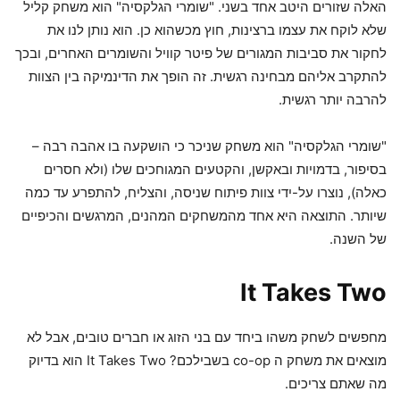
האלה שזורים היטב אחד בשני. "שומרי הגלקסיה" הוא משחק קליל
שלא לוקח את עצמו ברצינות, חוץ מכשהוא כן. הוא נותן לנו את
לחקור את סביבות המגורים של פיטר קוויל והשומרים האחרים, ובכך
להתקרב אליהם מבחינה רגשית. זה הופך את הדינמיקה בין הצוות
להרבה יותר רגשית.
"שומרי הגלקסיה" הוא משחק שניכר כי הושקעה בו אהבה רבה –
בסיפור, בדמויות ובאקשן, והקטעים המגוחכים שלו (ולא חסרים
כאלה), נוצרו על-ידי צוות פיתוח שניסה, והצליח, להתפרע עד כמה
שיותר. התוצאה היא אחד מהמשחקים המהנים, המרגשים והכיפיים
של השנה.
It Takes Two
מחפשים לשחק משהו ביחד עם בני הזוג או חברים טובים, אבל לא
מוצאים את משחק ה co-op בשבילכם? It Takes Two הוא בדיוק
מה שאתם צריכים.