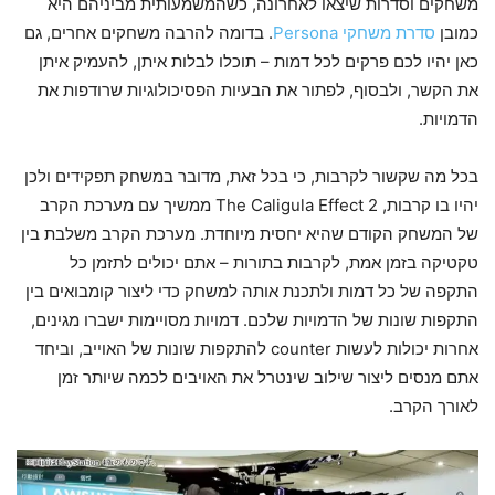
משחקים וסדרות שיצאו לאחרונה, כשהמשמעותית מביניהם היא
כמובן
סדרת משחקי Persona
. בדומה להרבה משחקים אחרים, גם
כאן יהיו לכם פרקים לכל דמות – תוכלו לבלות איתן, להעמיק איתן
את הקשר, ולבסוף, לפתור את הבעיות הפסיכולוגיות שרודפות את
הדמויות.
בכל מה שקשור לקרבות, כי בכל זאת, מדובר במשחק תפקידים ולכן
יהיו בו קרבות, The Caligula Effect 2 ממשיך עם מערכת הקרב
של המשחק הקודם שהיא יחסית מיוחדת. מערכת הקרב משלבת בין
טקטיקה בזמן אמת, לקרבות בתורות – אתם יכולים לתזמן כל
התקפה של כל דמות ולתכנת אותה למשחק כדי ליצור קומבואים בין
התקפות שונות של הדמויות שלכם. דמויות מסויימות ישברו מגינים,
אחרות יכולות לעשות counter להתקפות שונות של האוייב, וביחד
אתם מנסים ליצור שילוב שינטרל את האויבים לכמה שיותר זמן
לאורך הקרב.