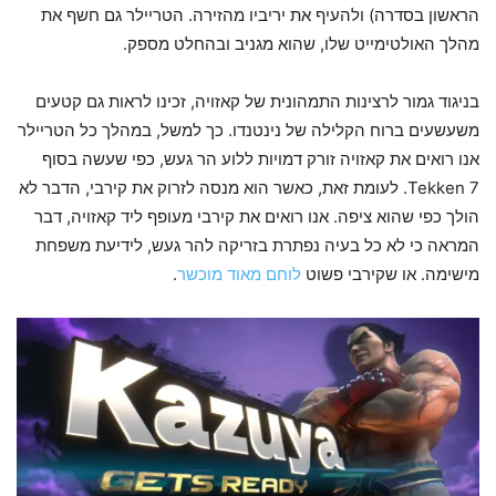
הראשון בסדרה) ולהעיף את יריביו מהזירה. הטריילר גם חשף את
מהלך האולטימייט שלו, שהוא מגניב ובהחלט מספק.
בניגוד גמור לרצינות התמהונית של קאזויה, זכינו לראות גם קטעים
משעשעים ברוח הקלילה של נינטנדו. כך למשל, במהלך כל הטריילר
אנו רואים את קאזויה זורק דמויות ללוע הר געש, כפי שעשה בסוף
Tekken 7. לעומת זאת, כאשר הוא מנסה לזרוק את קירבי, הדבר לא
הולך כפי שהוא ציפה. אנו רואים את קירבי מעופף ליד קאזויה, דבר
המראה כי לא כל בעיה נפתרת בזריקה להר געש, לידיעת משפחת
מישימה. או שקירבי פשוט
לוחם מאוד מוכשר
.