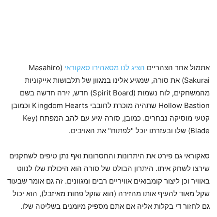
אתמול אחר הצהריים
הציג לנו מסאהירו סאקוראי
(Masahiro
Sakurai) את סורה, שמגיע אלינו במגוון של תלבושות אייקוניות
מהמשחקים, לוח נשמות (Spirit Board) חדש, זירה חדשה בשם
Hollow Bastion שתהיה מוכרת לחובבי Kingdom Hearts וכמובן
קטעי מוסיקה נבחרים. כמובן, סורה יגיע עם להב המפתח (Key
Blade) שלו ובעזרתו יוכל "לפתוח" את האויבים.
סאקוראי גם פירט את היתרונות והחסרונות ואף נתן טיפים לשחקנים
שירצו לשחק איתו. היתרון הבולט של סורה הוא היכולת שלו לנווט
באוויר וכן ליצור קומבואים אוויריים רבים ומגוונים. זה גם אומר שבעוד
שקל מאוד להעיף אותו מהזירה (הוא שוקל פחות מאיזבל), הוא יכול
גם לחזור די בקלות אליה אם אתם מספיק מיומנים בשליטה שלו.