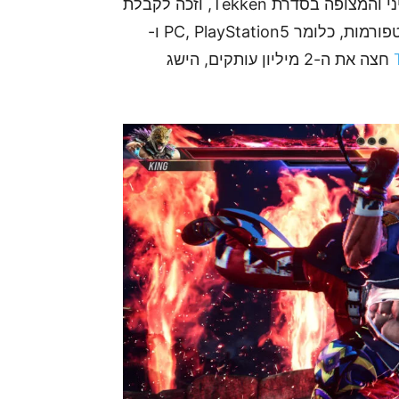
לפני כחודש, ב-26 בינואר 2024, יצא המשחק השמיני והמצופה בסדרת Tekken, וזכה לקבלת
פנים של מעל מיליון עותקים שנמכרו לרוחב כל הפלטפורמות, כלומר PC, PlayStation5 ו-
חצה את ה-2 מיליון עותקים, הישג