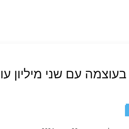
ReddIt
X
Facebook