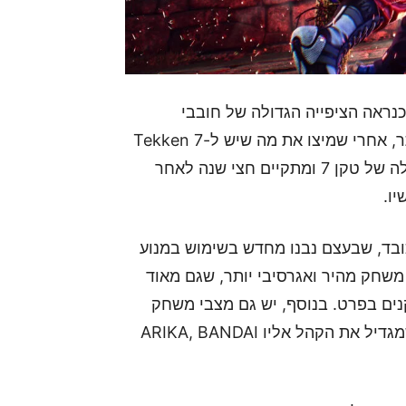
כנראה הציפייה הגדולה של חובבי
הסדרה, שחיכו מאז 2017 (טוב, אולי קצת מאוחר יותר, אחרי שמיצו את מה שיש ל-Tekken 7
להציע) לכותר הבא. טקן 8 למעשה ממשיך את העלילה של טקן 7 ומתקיים חצי שנה לאחר
יו.
ובד, שבעצם נבנו מחדש בשימוש במנוע
צב משחק מהיר ואגרסיבי יותר, שגם מאוד
נים בפרט. בנוסף, יש גם מצבי משחק
חדשים שנותנים נחיתה רכה לשחקנים חדשים, מה שמגדיל את הקהל אליו ARIKA, BANDAI