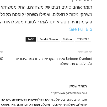
תומר אוהב סוגים רבים של משחקים, החל ממשחקי ה
משחקי מכות קז'ואלים, ואפילו משחקי קופסה מקבלי
פוקימון והיה נוטש אותנו לגמרי לטובת מסע להיות הכ
See Full Bio
TAGS
Bandai Namco
Tekken
TEKKEN 8
cle
Next article
Unicorn Overlord סקירה מקדימה: קחו כמה גיבורים
by AOC
ולכו לכבוש את העולם
תומר שטיין
http://www.gamerspack.co.il
תומר אוהב סוגים רבים של משחקים, החל ממשחקי הרפתקה עם סיפורים רח
קז'ואלים, ואפילו משחקי קופסה מקבלים ממנו יחס חם. חולם להיות מאסטר פו