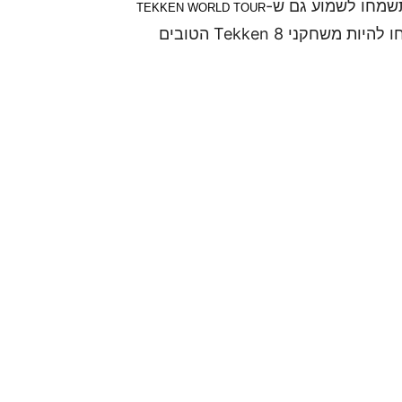
תשמחו לשמוע גם ש-
TEKKEN WORLD TOUR
יתחיל ב-13 באפריל, 2024. מי יודע, אולי תצליחו להיות משחקני Tekken 8 הטובים